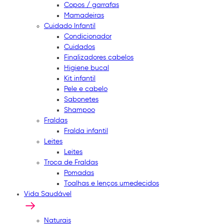
Copos / garrafas
Mamadeiras
Cuidado Infantil
Condicionador
Cuidados
Finalizadores cabelos
Higiene bucal
Kit infantil
Pele e cabelo
Sabonetes
Shampoo
Fraldas
Fralda infantil
Leites
Leites
Troca de Fraldas
Pomadas
Toalhas e lenços umedecidos
Vida Saudável
Naturais