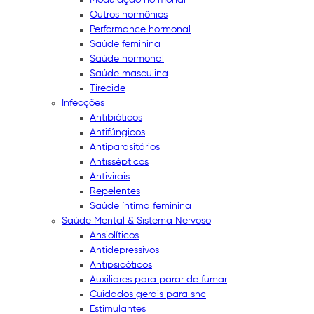
Outros hormônios
Performance hormonal
Saúde feminina
Saúde hormonal
Saúde masculina
Tireoide
Infecções
Antibióticos
Antifúngicos
Antiparasitários
Antissépticos
Antivirais
Repelentes
Saúde íntima feminina
Saúde Mental & Sistema Nervoso
Ansiolíticos
Antidepressivos
Antipsicóticos
Auxiliares para parar de fumar
Cuidados gerais para snc
Estimulantes