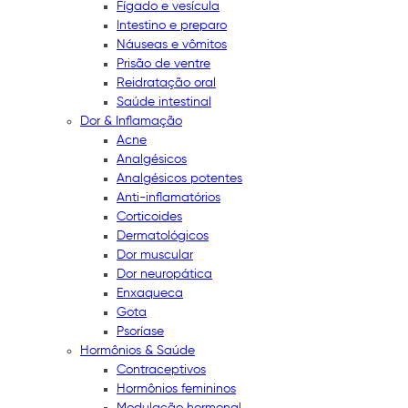
Fígado e vesícula
Intestino e preparo
Náuseas e vômitos
Prisão de ventre
Reidratação oral
Saúde intestinal
Dor & Inflamação
Acne
Analgésicos
Analgésicos potentes
Anti-inflamatórios
Corticoides
Dermatológicos
Dor muscular
Dor neuropática
Enxaqueca
Gota
Psoríase
Hormônios & Saúde
Contraceptivos
Hormônios femininos
Modulação hormonal