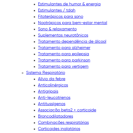
Estimulantes de humor & energia
Estimulantes / tdah
Fitoterápicos para sono
Nootrópicos para bem-estar mental
Sono & relaxamento
Suplementos neurotônicos
Tratamento dependência de álcool
Tratamento para alzheimer
Tratamento para epilepsia
Tratamento para parkinson
Tratamento para vertigem
Sistema Respiratório
Alívio da febre
Anticolinérgicos
Antigripais
Anti-leucotrienos
Antitussígenos
Associação beta2 + corticoide
Broncodilatadores
Combinações respiratórias
Corticoides inalatórios