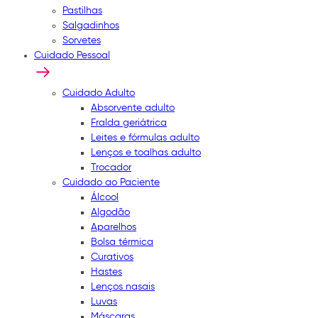
Pastilhas
Salgadinhos
Sorvetes
Cuidado Pessoal
Cuidado Adulto
Absorvente adulto
Fralda geriátrica
Leites e fórmulas adulto
Lenços e toalhas adulto
Trocador
Cuidado ao Paciente
Álcool
Algodão
Aparelhos
Bolsa térmica
Curativos
Hastes
Lenços nasais
Luvas
Máscaras