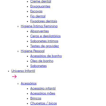
Creme dental
Enxaguantes
Escovas
Fio dental
Fixadores dentais
Higiene Íntima Feminina
Absorventes
Ceras e depilatórios
Sabonetes íntimos
Testes de gravidez
Higiene Pessoal
Acessórios de banho
Óleo de banho
Sabonetes
Universo Infantil
Acessórios
Acessório infantil
Acessórios mães
Brincos
Chupetas / bicos