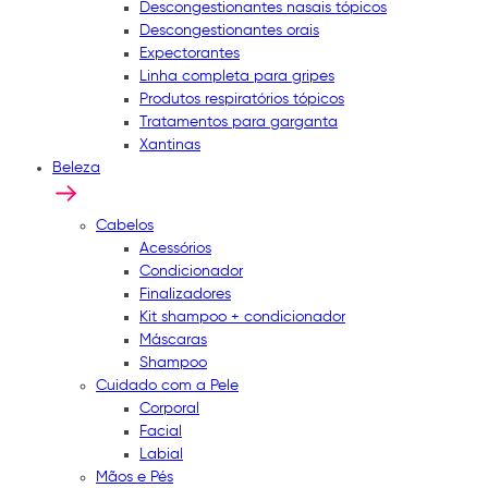
Descongestionantes nasais tópicos
Descongestionantes orais
Expectorantes
Linha completa para gripes
Produtos respiratórios tópicos
Tratamentos para garganta
Xantinas
Beleza
Cabelos
Acessórios
Condicionador
Finalizadores
Kit shampoo + condicionador
Máscaras
Shampoo
Cuidado com a Pele
Corporal
Facial
Labial
Mãos e Pés