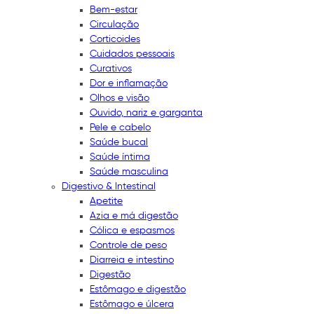
Bem-estar
Circulação
Corticoides
Cuidados pessoais
Curativos
Dor e inflamação
Olhos e visão
Ouvido, nariz e garganta
Pele e cabelo
Saúde bucal
Saúde íntima
Saúde masculina
Digestivo & Intestinal
Apetite
Azia e má digestão
Cólica e espasmos
Controle de peso
Diarreia e intestino
Digestão
Estômago e digestão
Estômago e úlcera