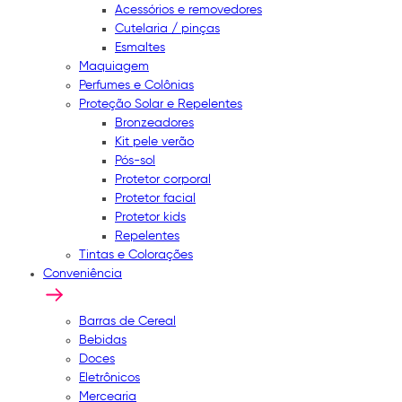
Acessórios e removedores
Cutelaria / pinças
Esmaltes
Maquiagem
Perfumes e Colônias
Proteção Solar e Repelentes
Bronzeadores
Kit pele verão
Pós-sol
Protetor corporal
Protetor facial
Protetor kids
Repelentes
Tintas e Colorações
Conveniência
Barras de Cereal
Bebidas
Doces
Eletrônicos
Mercearia