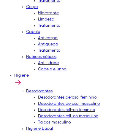
Tratamento
Corpo
Hidratante
Limpeza
Tratamento
Cabelo
Anticaspa
Antiqueda
Tratamento
Nutricosméticos
Anti-idade
Cabelo e unha
Higiene
Desodorantes
Desodorantes aerosol feminino
Desodorantes aerosol masculino
Desodorantes roll-on feminino
Desodorantes roll-on masculino
Talcos masculino
Higiene Bucal