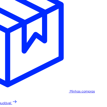
Minhas compras
audável