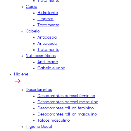
Tratamento
Corpo
Hidratante
Limpeza
Tratamento
Cabelo
Anticaspa
Antiqueda
Tratamento
Nutricosméticos
Anti-idade
Cabelo e unha
Higiene
Desodorantes
Desodorantes aerosol feminino
Desodorantes aerosol masculino
Desodorantes roll-on feminino
Desodorantes roll-on masculino
Talcos masculino
Higiene Bucal