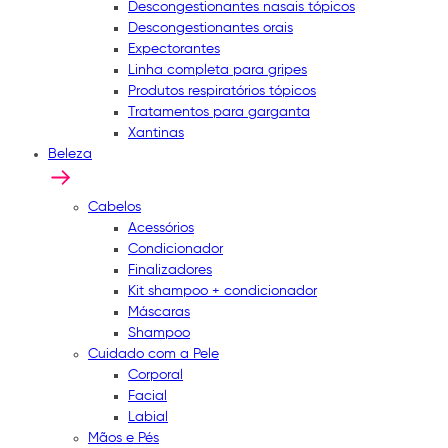
Descongestionantes nasais tópicos
Descongestionantes orais
Expectorantes
Linha completa para gripes
Produtos respiratórios tópicos
Tratamentos para garganta
Xantinas
Beleza
Cabelos
Acessórios
Condicionador
Finalizadores
Kit shampoo + condicionador
Máscaras
Shampoo
Cuidado com a Pele
Corporal
Facial
Labial
Mãos e Pés