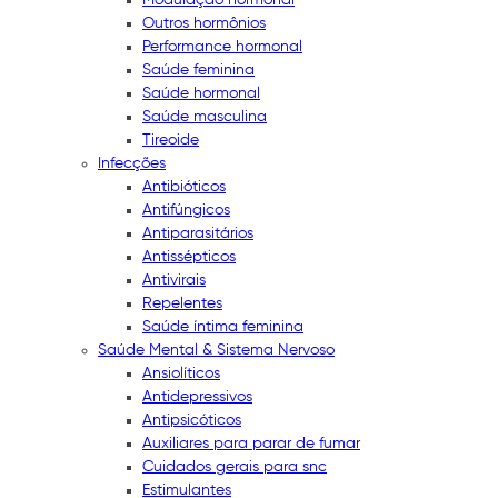
Outros hormônios
Performance hormonal
Saúde feminina
Saúde hormonal
Saúde masculina
Tireoide
Infecções
Antibióticos
Antifúngicos
Antiparasitários
Antissépticos
Antivirais
Repelentes
Saúde íntima feminina
Saúde Mental & Sistema Nervoso
Ansiolíticos
Antidepressivos
Antipsicóticos
Auxiliares para parar de fumar
Cuidados gerais para snc
Estimulantes