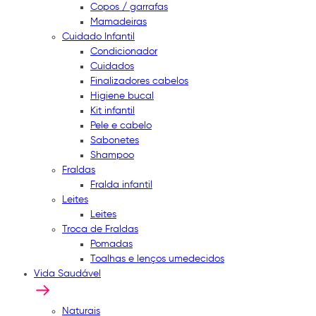
Copos / garrafas
Mamadeiras
Cuidado Infantil
Condicionador
Cuidados
Finalizadores cabelos
Higiene bucal
Kit infantil
Pele e cabelo
Sabonetes
Shampoo
Fraldas
Fralda infantil
Leites
Leites
Troca de Fraldas
Pomadas
Toalhas e lenços umedecidos
Vida Saudável
Naturais