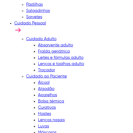
Pastilhas
Salgadinhos
Sorvetes
Cuidado Pessoal
Cuidado Adulto
Absorvente adulto
Fralda geriátrica
Leites e fórmulas adulto
Lenços e toalhas adulto
Trocador
Cuidado ao Paciente
Álcool
Algodão
Aparelhos
Bolsa térmica
Curativos
Hastes
Lenços nasais
Luvas
Máscaras