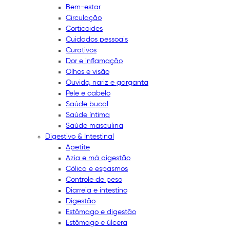
Bem-estar
Circulação
Corticoides
Cuidados pessoais
Curativos
Dor e inflamação
Olhos e visão
Ouvido, nariz e garganta
Pele e cabelo
Saúde bucal
Saúde íntima
Saúde masculina
Digestivo & Intestinal
Apetite
Azia e má digestão
Cólica e espasmos
Controle de peso
Diarreia e intestino
Digestão
Estômago e digestão
Estômago e úlcera