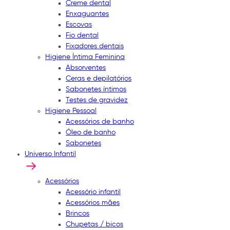
Creme dental
Enxaguantes
Escovas
Fio dental
Fixadores dentais
Higiene Íntima Feminina
Absorventes
Ceras e depilatórios
Sabonetes íntimos
Testes de gravidez
Higiene Pessoal
Acessórios de banho
Óleo de banho
Sabonetes
Universo Infantil
Acessórios
Acessório infantil
Acessórios mães
Brincos
Chupetas / bicos