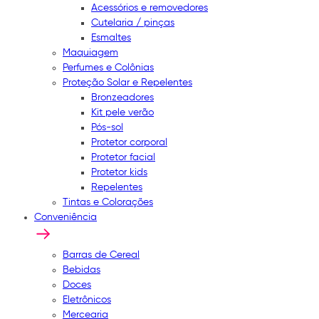
Acessórios e removedores
Cutelaria / pinças
Esmaltes
Maquiagem
Perfumes e Colônias
Proteção Solar e Repelentes
Bronzeadores
Kit pele verão
Pós-sol
Protetor corporal
Protetor facial
Protetor kids
Repelentes
Tintas e Colorações
Conveniência
Barras de Cereal
Bebidas
Doces
Eletrônicos
Mercearia