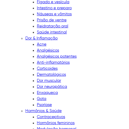
Fígado e vesícula
Intestino e preparo
Náuseas e vômitos
Prisão de ventre
Reidratação oral
Saúde intestinal
Dor & Inflamação
Acne
Analgésicos
Analgésicos potentes
Anti-inflamatórios
Corticoides
Dermatológicos
Dor muscular
Dor neuropática
Enxaqueca
Gota
Psoríase
Hormônios & Saúde
Contraceptivos
Hormônios femininos
Modulação hormonal