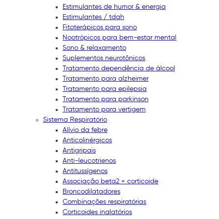
Estimulantes de humor & energia
Estimulantes / tdah
Fitoterápicos para sono
Nootrópicos para bem-estar mental
Sono & relaxamento
Suplementos neurotônicos
Tratamento dependência de álcool
Tratamento para alzheimer
Tratamento para epilepsia
Tratamento para parkinson
Tratamento para vertigem
Sistema Respiratório
Alívio da febre
Anticolinérgicos
Antigripais
Anti-leucotrienos
Antitussígenos
Associação beta2 + corticoide
Broncodilatadores
Combinações respiratórias
Corticoides inalatórios