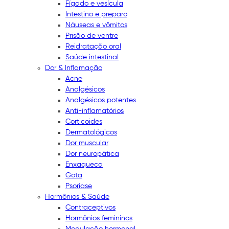
Fígado e vesícula
Intestino e preparo
Náuseas e vômitos
Prisão de ventre
Reidratação oral
Saúde intestinal
Dor & Inflamação
Acne
Analgésicos
Analgésicos potentes
Anti-inflamatórios
Corticoides
Dermatológicos
Dor muscular
Dor neuropática
Enxaqueca
Gota
Psoríase
Hormônios & Saúde
Contraceptivos
Hormônios femininos
Modulação hormonal