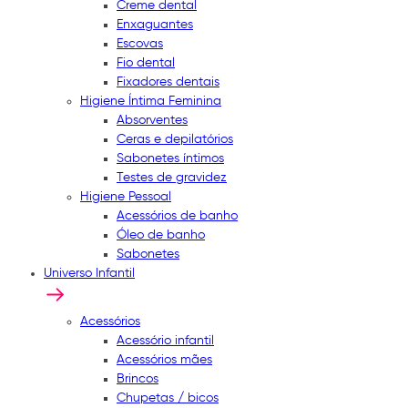
Creme dental
Enxaguantes
Escovas
Fio dental
Fixadores dentais
Higiene Íntima Feminina
Absorventes
Ceras e depilatórios
Sabonetes íntimos
Testes de gravidez
Higiene Pessoal
Acessórios de banho
Óleo de banho
Sabonetes
Universo Infantil
Acessórios
Acessório infantil
Acessórios mães
Brincos
Chupetas / bicos