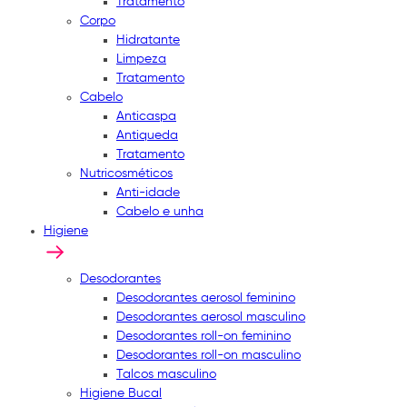
Tratamento
Corpo
Hidratante
Limpeza
Tratamento
Cabelo
Anticaspa
Antiqueda
Tratamento
Nutricosméticos
Anti-idade
Cabelo e unha
Higiene
Desodorantes
Desodorantes aerosol feminino
Desodorantes aerosol masculino
Desodorantes roll-on feminino
Desodorantes roll-on masculino
Talcos masculino
Higiene Bucal