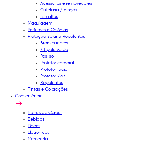
Acessórios e removedores
Cutelaria / pinças
Esmaltes
Maquiagem
Perfumes e Colônias
Proteção Solar e Repelentes
Bronzeadores
Kit pele verão
Pós-sol
Protetor corporal
Protetor facial
Protetor kids
Repelentes
Tintas e Colorações
Conveniência
Barras de Cereal
Bebidas
Doces
Eletrônicos
Mercearia