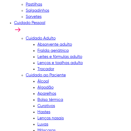
Pastilhas
Salgadinhos
Sorvetes
Cuidado Pessoal
Cuidado Adulto
Absorvente adulto
Fralda geriátrica
Leites e fórmulas adulto
Lenços e toalhas adulto
Trocador
Cuidado ao Paciente
Álcool
Algodão
Aparelhos
Bolsa térmica
Curativos
Hastes
Lenços nasais
Luvas
Máscaras