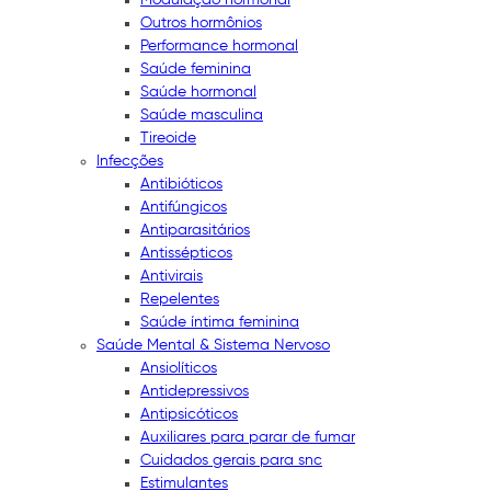
Outros hormônios
Performance hormonal
Saúde feminina
Saúde hormonal
Saúde masculina
Tireoide
Infecções
Antibióticos
Antifúngicos
Antiparasitários
Antissépticos
Antivirais
Repelentes
Saúde íntima feminina
Saúde Mental & Sistema Nervoso
Ansiolíticos
Antidepressivos
Antipsicóticos
Auxiliares para parar de fumar
Cuidados gerais para snc
Estimulantes