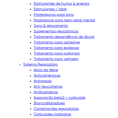
Estimulantes de humor & energia
Estimulantes / tdah
Fitoterápicos para sono
Nootrópicos para bem-estar mental
Sono & relaxamento
Suplementos neurotônicos
Tratamento dependência de álcool
Tratamento para alzheimer
Tratamento para epilepsia
Tratamento para parkinson
Tratamento para vertigem
Sistema Respiratório
Alívio da febre
Anticolinérgicos
Antigripais
Anti-leucotrienos
Antitussígenos
Associação beta2 + corticoide
Broncodilatadores
Combinações respiratórias
Corticoides inalatórios