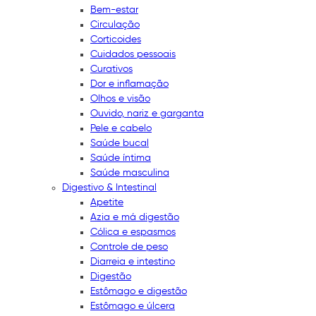
Bem-estar
Circulação
Corticoides
Cuidados pessoais
Curativos
Dor e inflamação
Olhos e visão
Ouvido, nariz e garganta
Pele e cabelo
Saúde bucal
Saúde íntima
Saúde masculina
Digestivo & Intestinal
Apetite
Azia e má digestão
Cólica e espasmos
Controle de peso
Diarreia e intestino
Digestão
Estômago e digestão
Estômago e úlcera