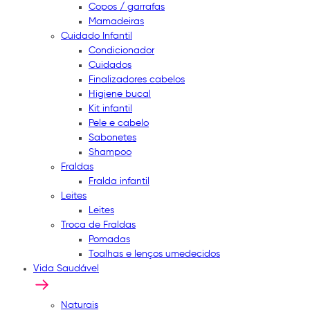
Copos / garrafas
Mamadeiras
Cuidado Infantil
Condicionador
Cuidados
Finalizadores cabelos
Higiene bucal
Kit infantil
Pele e cabelo
Sabonetes
Shampoo
Fraldas
Fralda infantil
Leites
Leites
Troca de Fraldas
Pomadas
Toalhas e lenços umedecidos
Vida Saudável
Naturais