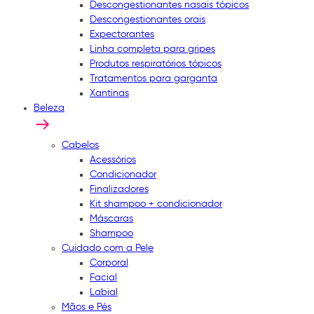
Descongestionantes nasais tópicos
Descongestionantes orais
Expectorantes
Linha completa para gripes
Produtos respiratórios tópicos
Tratamentos para garganta
Xantinas
Beleza
Cabelos
Acessórios
Condicionador
Finalizadores
Kit shampoo + condicionador
Máscaras
Shampoo
Cuidado com a Pele
Corporal
Facial
Labial
Mãos e Pés