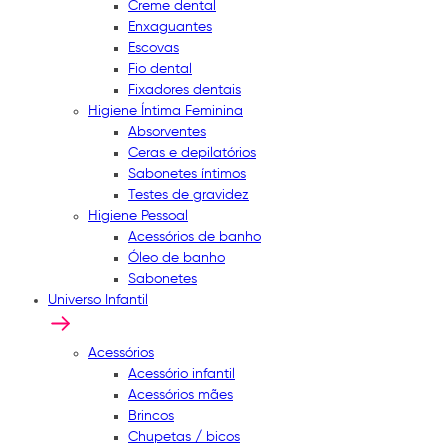
Creme dental
Enxaguantes
Escovas
Fio dental
Fixadores dentais
Higiene Íntima Feminina
Absorventes
Ceras e depilatórios
Sabonetes íntimos
Testes de gravidez
Higiene Pessoal
Acessórios de banho
Óleo de banho
Sabonetes
Universo Infantil
Acessórios
Acessório infantil
Acessórios mães
Brincos
Chupetas / bicos