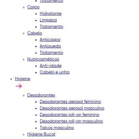
Tratamento
Corpo
Hidratante
Limpeza
Tratamento
Cabelo
Anticaspa
Antiqueda
Tratamento
Nutricosméticos
Anti-idade
Cabelo e unha
Higiene
Desodorantes
Desodorantes aerosol feminino
Desodorantes aerosol masculino
Desodorantes roll-on feminino
Desodorantes roll-on masculino
Talcos masculino
Higiene Bucal