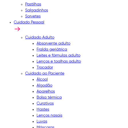
Pastilhas
Salgadinhos
Sorvetes
Cuidado Pessoal
Cuidado Adulto
Absorvente adulto
Fralda geriátrica
Leites e fórmulas adulto
Lenços e toalhas adulto
Trocador
Cuidado ao Paciente
Álcool
Algodão
Aparelhos
Bolsa térmica
Curativos
Hastes
Lenços nasais
Luvas
Máscaras