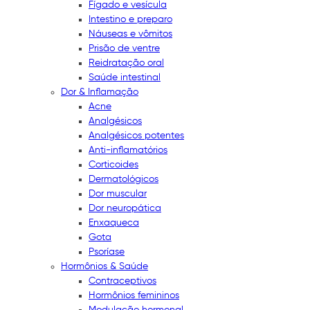
Fígado e vesícula
Intestino e preparo
Náuseas e vômitos
Prisão de ventre
Reidratação oral
Saúde intestinal
Dor & Inflamação
Acne
Analgésicos
Analgésicos potentes
Anti-inflamatórios
Corticoides
Dermatológicos
Dor muscular
Dor neuropática
Enxaqueca
Gota
Psoríase
Hormônios & Saúde
Contraceptivos
Hormônios femininos
Modulação hormonal