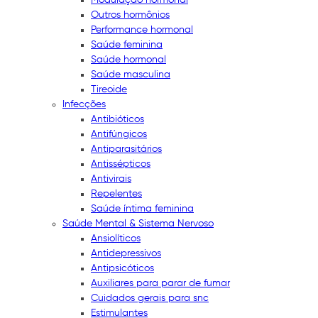
Outros hormônios
Performance hormonal
Saúde feminina
Saúde hormonal
Saúde masculina
Tireoide
Infecções
Antibióticos
Antifúngicos
Antiparasitários
Antissépticos
Antivirais
Repelentes
Saúde íntima feminina
Saúde Mental & Sistema Nervoso
Ansiolíticos
Antidepressivos
Antipsicóticos
Auxiliares para parar de fumar
Cuidados gerais para snc
Estimulantes