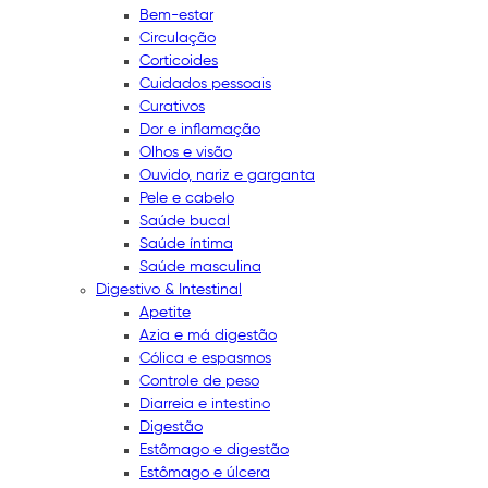
Bem-estar
Circulação
Corticoides
Cuidados pessoais
Curativos
Dor e inflamação
Olhos e visão
Ouvido, nariz e garganta
Pele e cabelo
Saúde bucal
Saúde íntima
Saúde masculina
Digestivo & Intestinal
Apetite
Azia e má digestão
Cólica e espasmos
Controle de peso
Diarreia e intestino
Digestão
Estômago e digestão
Estômago e úlcera