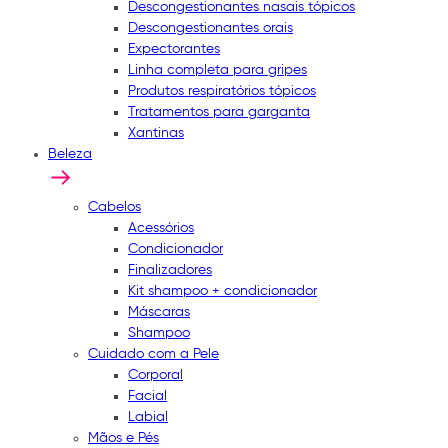
Descongestionantes nasais tópicos
Descongestionantes orais
Expectorantes
Linha completa para gripes
Produtos respiratórios tópicos
Tratamentos para garganta
Xantinas
Beleza
Cabelos
Acessórios
Condicionador
Finalizadores
Kit shampoo + condicionador
Máscaras
Shampoo
Cuidado com a Pele
Corporal
Facial
Labial
Mãos e Pés