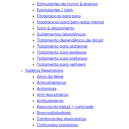
Estimulantes de humor & energia
Estimulantes / tdah
Fitoterápicos para sono
Nootrópicos para bem-estar mental
Sono & relaxamento
Suplementos neurotônicos
Tratamento dependência de álcool
Tratamento para alzheimer
Tratamento para epilepsia
Tratamento para parkinson
Tratamento para vertigem
Sistema Respiratório
Alívio da febre
Anticolinérgicos
Antigripais
Anti-leucotrienos
Antitussígenos
Associação beta2 + corticoide
Broncodilatadores
Combinações respiratórias
Corticoides inalatórios