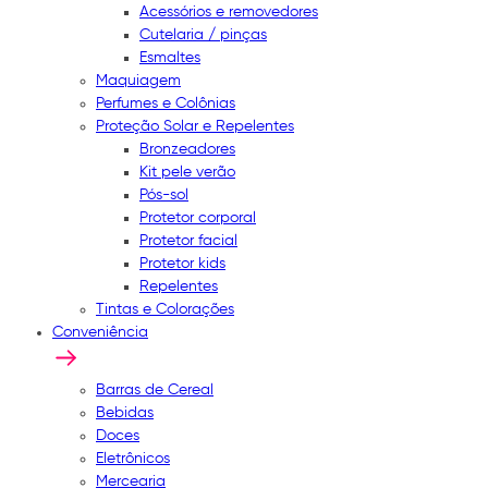
Acessórios e removedores
Cutelaria / pinças
Esmaltes
Maquiagem
Perfumes e Colônias
Proteção Solar e Repelentes
Bronzeadores
Kit pele verão
Pós-sol
Protetor corporal
Protetor facial
Protetor kids
Repelentes
Tintas e Colorações
Conveniência
Barras de Cereal
Bebidas
Doces
Eletrônicos
Mercearia