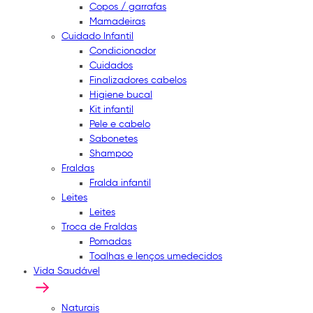
Copos / garrafas
Mamadeiras
Cuidado Infantil
Condicionador
Cuidados
Finalizadores cabelos
Higiene bucal
Kit infantil
Pele e cabelo
Sabonetes
Shampoo
Fraldas
Fralda infantil
Leites
Leites
Troca de Fraldas
Pomadas
Toalhas e lenços umedecidos
Vida Saudável
Naturais