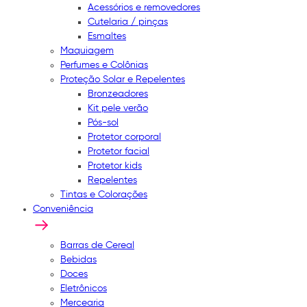
Acessórios e removedores
Cutelaria / pinças
Esmaltes
Maquiagem
Perfumes e Colônias
Proteção Solar e Repelentes
Bronzeadores
Kit pele verão
Pós-sol
Protetor corporal
Protetor facial
Protetor kids
Repelentes
Tintas e Colorações
Conveniência
Barras de Cereal
Bebidas
Doces
Eletrônicos
Mercearia