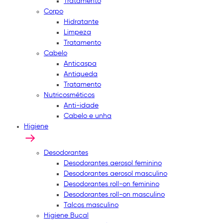
Tratamento
Corpo
Hidratante
Limpeza
Tratamento
Cabelo
Anticaspa
Antiqueda
Tratamento
Nutricosméticos
Anti-idade
Cabelo e unha
Higiene
Desodorantes
Desodorantes aerosol feminino
Desodorantes aerosol masculino
Desodorantes roll-on feminino
Desodorantes roll-on masculino
Talcos masculino
Higiene Bucal