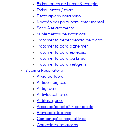
Estimulantes de humor & energia
Estimulantes / tdah
Fitoterápicos para sono
Nootrópicos para bem-estar mental
Sono & relaxamento
Suplementos neurotônicos
Tratamento dependência de álcool
Tratamento para alzheimer
Tratamento para epilepsia
Tratamento para parkinson
Tratamento para vertigem
Sistema Respiratório
Alívio da febre
Anticolinérgicos
Antigripais
Anti-leucotrienos
Antitussígenos
Associação beta2 + corticoide
Broncodilatadores
Combinações respiratórias
Corticoides inalatórios