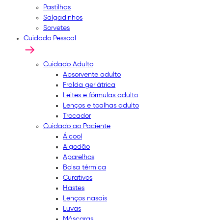
Pastilhas
Salgadinhos
Sorvetes
Cuidado Pessoal
Cuidado Adulto
Absorvente adulto
Fralda geriátrica
Leites e fórmulas adulto
Lenços e toalhas adulto
Trocador
Cuidado ao Paciente
Álcool
Algodão
Aparelhos
Bolsa térmica
Curativos
Hastes
Lenços nasais
Luvas
Máscaras