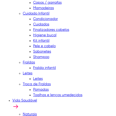
Copos / garrafas
Mamadeiras
Cuidado Infantil
Condicionador
Cuidados
Finalizadores cabelos
Higiene bucal
Kit infantil
Pele e cabelo
Sabonetes
Shampoo
Fraldas
Fralda infantil
Leites
Leites
Troca de Fraldas
Pomadas
Toalhas e lenços umedecidos
Vida Saudável
Naturais