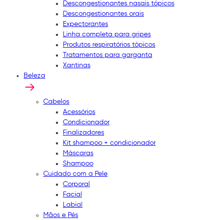
Descongestionantes nasais tópicos
Descongestionantes orais
Expectorantes
Linha completa para gripes
Produtos respiratórios tópicos
Tratamentos para garganta
Xantinas
Beleza
Cabelos
Acessórios
Condicionador
Finalizadores
Kit shampoo + condicionador
Máscaras
Shampoo
Cuidado com a Pele
Corporal
Facial
Labial
Mãos e Pés