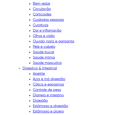
Bem-estar
Circulação
Corticoides
Cuidados pessoais
Curativos
Dor e inflamação
Olhos e visão
Ouvido, nariz e garganta
Pele e cabelo
Saúde bucal
Saúde íntima
Saúde masculina
Digestivo & Intestinal
Apetite
Azia e má digestão
Cólica e espasmos
Controle de peso
Diarreia e intestino
Digestão
Estômago e digestão
Estômago e úlcera