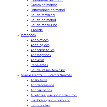
Outros hormônios
Performance hormonal
Saúde feminina
Saúde hormonal
Saúde masculina
Tireoide
Infecções
Antibióticos
Antifúngicos
Antiparasitários
Antissépticos
Antivirais
Repelentes
Saúde íntima feminina
Saúde Mental & Sistema Nervoso
Ansiolíticos
Antidepressivos
Antipsicóticos
Auxiliares para parar de fumar
Cuidados gerais para snc
Estimulantes