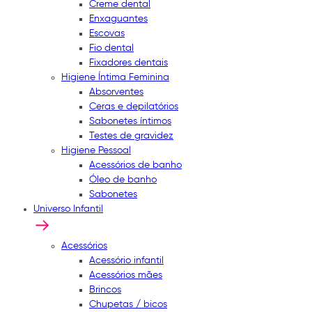
Creme dental
Enxaguantes
Escovas
Fio dental
Fixadores dentais
Higiene Íntima Feminina
Absorventes
Ceras e depilatórios
Sabonetes íntimos
Testes de gravidez
Higiene Pessoal
Acessórios de banho
Óleo de banho
Sabonetes
Universo Infantil
Acessórios
Acessório infantil
Acessórios mães
Brincos
Chupetas / bicos