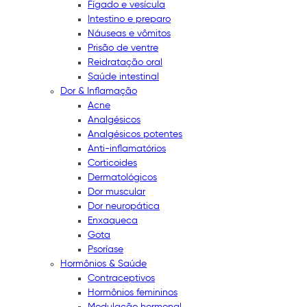
Fígado e vesícula
Intestino e preparo
Náuseas e vômitos
Prisão de ventre
Reidratação oral
Saúde intestinal
Dor & Inflamação
Acne
Analgésicos
Analgésicos potentes
Anti-inflamatórios
Corticoides
Dermatológicos
Dor muscular
Dor neuropática
Enxaqueca
Gota
Psoríase
Hormônios & Saúde
Contraceptivos
Hormônios femininos
Modulação hormonal