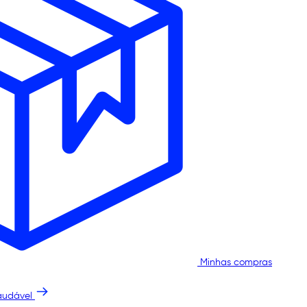
Minhas compras
audável