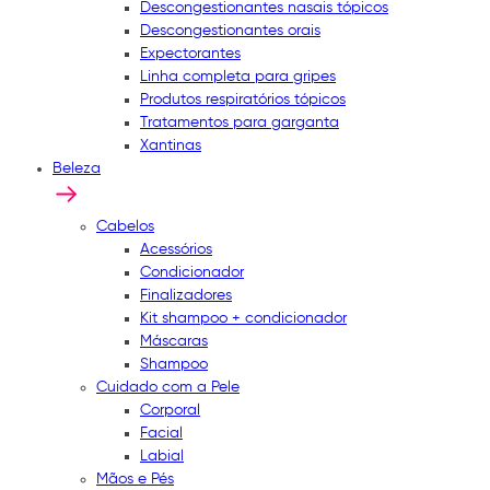
Descongestionantes nasais tópicos
Descongestionantes orais
Expectorantes
Linha completa para gripes
Produtos respiratórios tópicos
Tratamentos para garganta
Xantinas
Beleza
Cabelos
Acessórios
Condicionador
Finalizadores
Kit shampoo + condicionador
Máscaras
Shampoo
Cuidado com a Pele
Corporal
Facial
Labial
Mãos e Pés