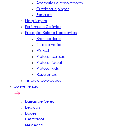
Acessórios e removedores
Cutelaria / pinças
Esmaltes
Maquiagem
Perfumes e Colônias
Proteção Solar e Repelentes
Bronzeadores
Kit pele verão
Pós-sol
Protetor corporal
Protetor facial
Protetor kids
Repelentes
Tintas e Colorações
Conveniência
Barras de Cereal
Bebidas
Doces
Eletrônicos
Mercearia