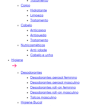
Tratamento
Corpo
Hidratante
Limpeza
Tratamento
Cabelo
Anticaspa
Antiqueda
Tratamento
Nutricosméticos
Anti-idade
Cabelo e unha
Higiene
Desodorantes
Desodorantes aerosol feminino
Desodorantes aerosol masculino
Desodorantes roll-on feminino
Desodorantes roll-on masculino
Talcos masculino
Higiene Bucal