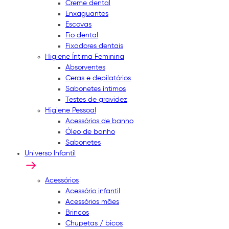
Creme dental
Enxaguantes
Escovas
Fio dental
Fixadores dentais
Higiene Íntima Feminina
Absorventes
Ceras e depilatórios
Sabonetes íntimos
Testes de gravidez
Higiene Pessoal
Acessórios de banho
Óleo de banho
Sabonetes
Universo Infantil
Acessórios
Acessório infantil
Acessórios mães
Brincos
Chupetas / bicos