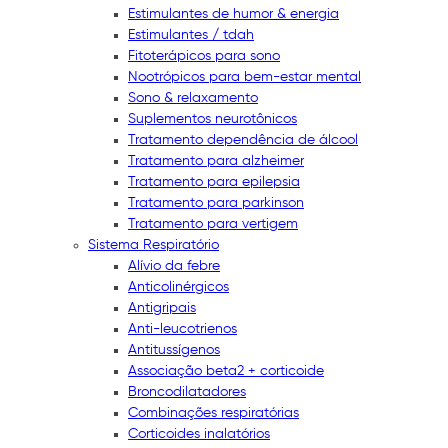
Estimulantes de humor & energia
Estimulantes / tdah
Fitoterápicos para sono
Nootrópicos para bem-estar mental
Sono & relaxamento
Suplementos neurotônicos
Tratamento dependência de álcool
Tratamento para alzheimer
Tratamento para epilepsia
Tratamento para parkinson
Tratamento para vertigem
Sistema Respiratório
Alívio da febre
Anticolinérgicos
Antigripais
Anti-leucotrienos
Antitussígenos
Associação beta2 + corticoide
Broncodilatadores
Combinações respiratórias
Corticoides inalatórios