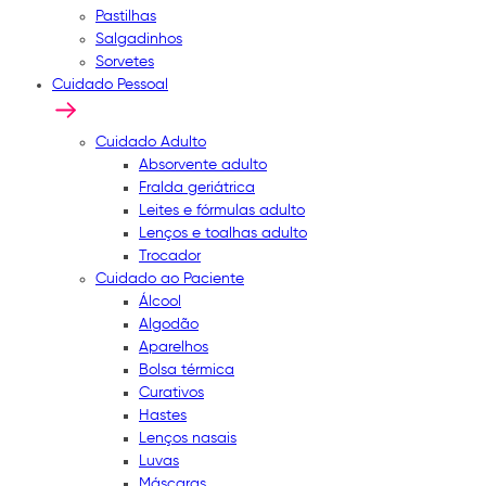
Pastilhas
Salgadinhos
Sorvetes
Cuidado Pessoal
Cuidado Adulto
Absorvente adulto
Fralda geriátrica
Leites e fórmulas adulto
Lenços e toalhas adulto
Trocador
Cuidado ao Paciente
Álcool
Algodão
Aparelhos
Bolsa térmica
Curativos
Hastes
Lenços nasais
Luvas
Máscaras