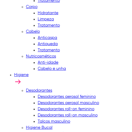
Tratamento
Corpo
Hidratante
Limpeza
Tratamento
Cabelo
Anticaspa
Antiqueda
Tratamento
Nutricosméticos
Anti-idade
Cabelo e unha
Higiene
Desodorantes
Desodorantes aerosol feminino
Desodorantes aerosol masculino
Desodorantes roll-on feminino
Desodorantes roll-on masculino
Talcos masculino
Higiene Bucal