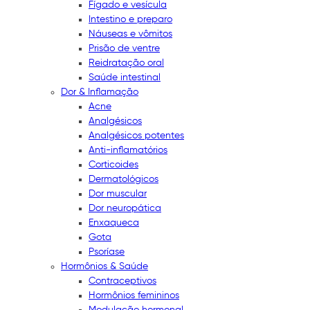
Fígado e vesícula
Intestino e preparo
Náuseas e vômitos
Prisão de ventre
Reidratação oral
Saúde intestinal
Dor & Inflamação
Acne
Analgésicos
Analgésicos potentes
Anti-inflamatórios
Corticoides
Dermatológicos
Dor muscular
Dor neuropática
Enxaqueca
Gota
Psoríase
Hormônios & Saúde
Contraceptivos
Hormônios femininos
Modulação hormonal