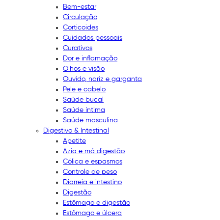
Bem-estar
Circulação
Corticoides
Cuidados pessoais
Curativos
Dor e inflamação
Olhos e visão
Ouvido, nariz e garganta
Pele e cabelo
Saúde bucal
Saúde íntima
Saúde masculina
Digestivo & Intestinal
Apetite
Azia e má digestão
Cólica e espasmos
Controle de peso
Diarreia e intestino
Digestão
Estômago e digestão
Estômago e úlcera