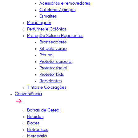
Acessórios e removedores
Cutelaria / pinças
Esmaltes
Maquiagem
Perfumes e Colônias
Proteção Solar e Repelentes
Bronzeadores
Kit pele verão
Pós-sol
Protetor corporal
Protetor facial
Protetor kids
Repelentes
Tintas e Colorações
Conveniência
Barras de Cereal
Bebidas
Doces
Eletrônicos
Mercearia