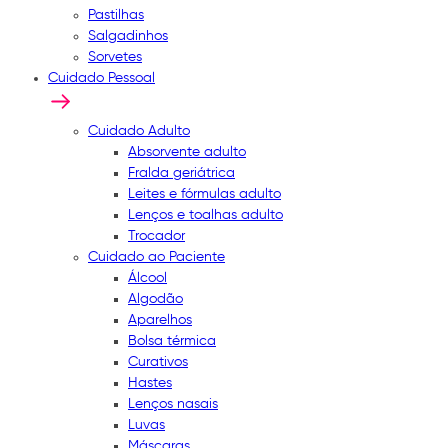
Pastilhas
Salgadinhos
Sorvetes
Cuidado Pessoal
Cuidado Adulto
Absorvente adulto
Fralda geriátrica
Leites e fórmulas adulto
Lenços e toalhas adulto
Trocador
Cuidado ao Paciente
Álcool
Algodão
Aparelhos
Bolsa térmica
Curativos
Hastes
Lenços nasais
Luvas
Máscaras