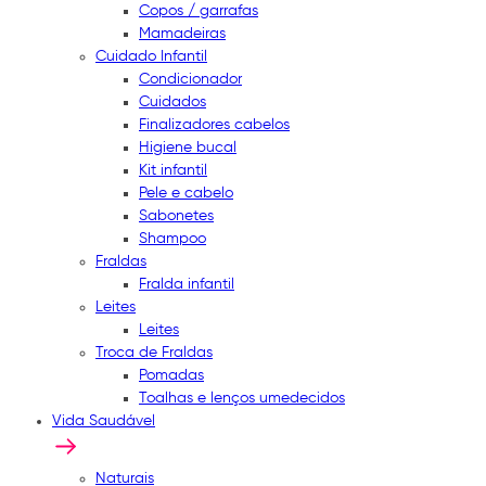
Copos / garrafas
Mamadeiras
Cuidado Infantil
Condicionador
Cuidados
Finalizadores cabelos
Higiene bucal
Kit infantil
Pele e cabelo
Sabonetes
Shampoo
Fraldas
Fralda infantil
Leites
Leites
Troca de Fraldas
Pomadas
Toalhas e lenços umedecidos
Vida Saudável
Naturais