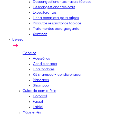
Descongestionantes nasais tópicos
Descongestionantes orais
Expectorantes
Linha completa para gripes
Produtos respiratórios tópicos
Tratamentos para garganta
Xantinas
Beleza
Cabelos
Acessórios
Condicionador
Finalizadores
Kit shampoo + condicionador
Máscaras
Shampoo
Cuidado com a Pele
Corporal
Facial
Labial
Mãos e Pés