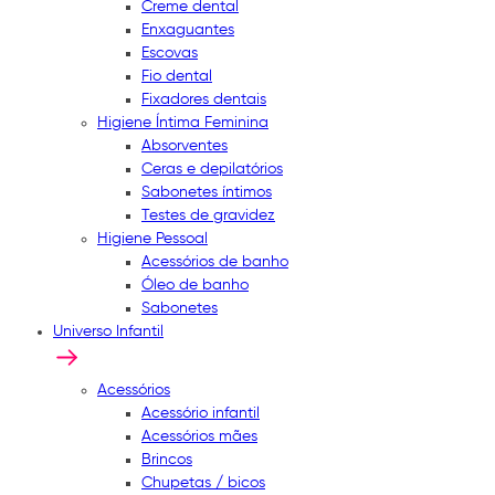
Creme dental
Enxaguantes
Escovas
Fio dental
Fixadores dentais
Higiene Íntima Feminina
Absorventes
Ceras e depilatórios
Sabonetes íntimos
Testes de gravidez
Higiene Pessoal
Acessórios de banho
Óleo de banho
Sabonetes
Universo Infantil
Acessórios
Acessório infantil
Acessórios mães
Brincos
Chupetas / bicos