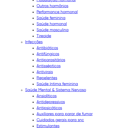
Outros hormônios
Performance hormonal
Saúde feminina
Saúde hormonal
Saúde masculina
Tireoide
Infecções
Antibióticos
Antifúngicos
Antiparasitários
Antissépticos
Antivirais
Repelentes
Saúde íntima feminina
Saúde Mental & Sistema Nervoso
Ansiolíticos
Antidepressivos
Antipsicóticos
Auxiliares para parar de fumar
Cuidados gerais para snc
Estimulantes