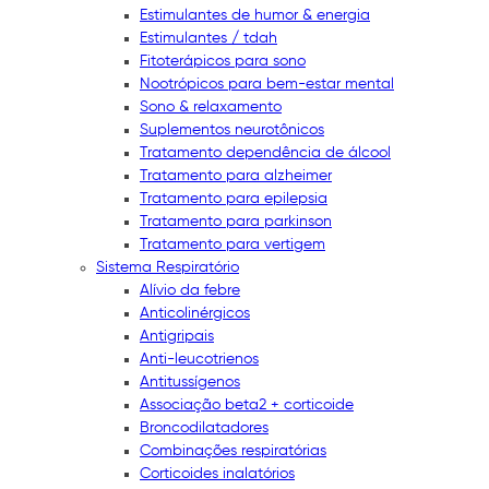
Estimulantes de humor & energia
Estimulantes / tdah
Fitoterápicos para sono
Nootrópicos para bem-estar mental
Sono & relaxamento
Suplementos neurotônicos
Tratamento dependência de álcool
Tratamento para alzheimer
Tratamento para epilepsia
Tratamento para parkinson
Tratamento para vertigem
Sistema Respiratório
Alívio da febre
Anticolinérgicos
Antigripais
Anti-leucotrienos
Antitussígenos
Associação beta2 + corticoide
Broncodilatadores
Combinações respiratórias
Corticoides inalatórios