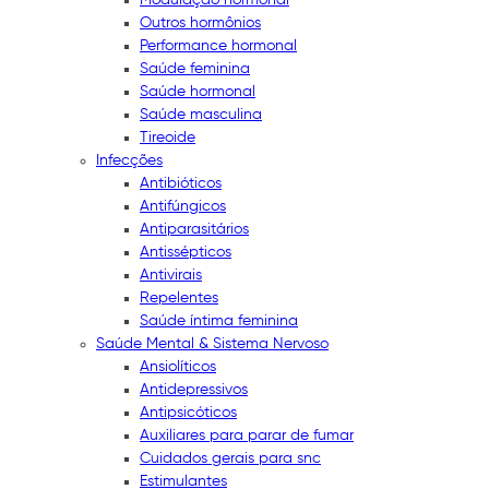
Outros hormônios
Performance hormonal
Saúde feminina
Saúde hormonal
Saúde masculina
Tireoide
Infecções
Antibióticos
Antifúngicos
Antiparasitários
Antissépticos
Antivirais
Repelentes
Saúde íntima feminina
Saúde Mental & Sistema Nervoso
Ansiolíticos
Antidepressivos
Antipsicóticos
Auxiliares para parar de fumar
Cuidados gerais para snc
Estimulantes