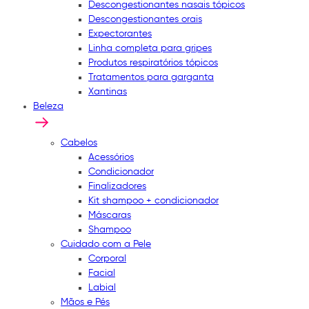
Descongestionantes nasais tópicos
Descongestionantes orais
Expectorantes
Linha completa para gripes
Produtos respiratórios tópicos
Tratamentos para garganta
Xantinas
Beleza
Cabelos
Acessórios
Condicionador
Finalizadores
Kit shampoo + condicionador
Máscaras
Shampoo
Cuidado com a Pele
Corporal
Facial
Labial
Mãos e Pés