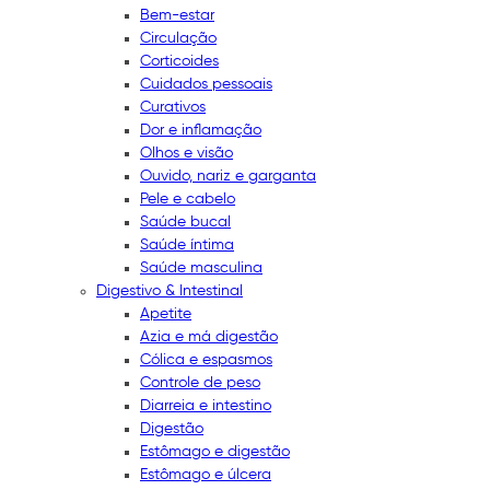
Bem-estar
Circulação
Corticoides
Cuidados pessoais
Curativos
Dor e inflamação
Olhos e visão
Ouvido, nariz e garganta
Pele e cabelo
Saúde bucal
Saúde íntima
Saúde masculina
Digestivo & Intestinal
Apetite
Azia e má digestão
Cólica e espasmos
Controle de peso
Diarreia e intestino
Digestão
Estômago e digestão
Estômago e úlcera