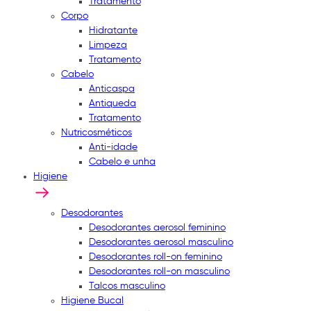
Tratamento
Corpo
Hidratante
Limpeza
Tratamento
Cabelo
Anticaspa
Antiqueda
Tratamento
Nutricosméticos
Anti-idade
Cabelo e unha
Higiene
Desodorantes
Desodorantes aerosol feminino
Desodorantes aerosol masculino
Desodorantes roll-on feminino
Desodorantes roll-on masculino
Talcos masculino
Higiene Bucal