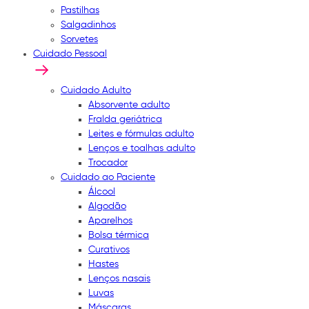
Pastilhas
Salgadinhos
Sorvetes
Cuidado Pessoal
Cuidado Adulto
Absorvente adulto
Fralda geriátrica
Leites e fórmulas adulto
Lenços e toalhas adulto
Trocador
Cuidado ao Paciente
Álcool
Algodão
Aparelhos
Bolsa térmica
Curativos
Hastes
Lenços nasais
Luvas
Máscaras