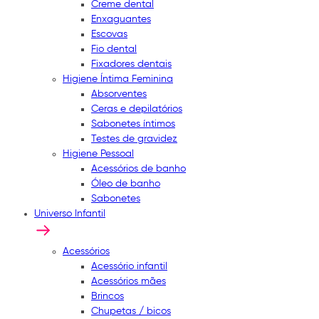
Creme dental
Enxaguantes
Escovas
Fio dental
Fixadores dentais
Higiene Íntima Feminina
Absorventes
Ceras e depilatórios
Sabonetes íntimos
Testes de gravidez
Higiene Pessoal
Acessórios de banho
Óleo de banho
Sabonetes
Universo Infantil
Acessórios
Acessório infantil
Acessórios mães
Brincos
Chupetas / bicos