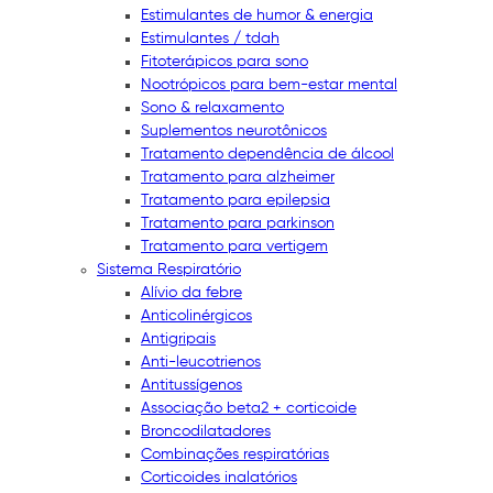
Estimulantes de humor & energia
Estimulantes / tdah
Fitoterápicos para sono
Nootrópicos para bem-estar mental
Sono & relaxamento
Suplementos neurotônicos
Tratamento dependência de álcool
Tratamento para alzheimer
Tratamento para epilepsia
Tratamento para parkinson
Tratamento para vertigem
Sistema Respiratório
Alívio da febre
Anticolinérgicos
Antigripais
Anti-leucotrienos
Antitussígenos
Associação beta2 + corticoide
Broncodilatadores
Combinações respiratórias
Corticoides inalatórios