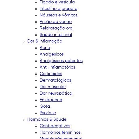
Fígado e vesícula
Intestino e preparo
Náuseas e vômitos
Prisão de ventre
Reidratação oral
Saúde intestinal
Dor & Inflamação
Acne
Analgésicos
Analgésicos potentes
Anti-inflamatórios
Corticoides
Dermatológicos
Dor muscular
Dor neuropática
Enxaqueca
Gota
Psoríase
Hormônios & Saúde
Contraceptivos
Hormônios femininos
Modulação hormonal