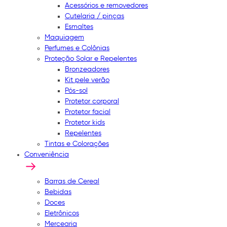
Acessórios e removedores
Cutelaria / pinças
Esmaltes
Maquiagem
Perfumes e Colônias
Proteção Solar e Repelentes
Bronzeadores
Kit pele verão
Pós-sol
Protetor corporal
Protetor facial
Protetor kids
Repelentes
Tintas e Colorações
Conveniência
Barras de Cereal
Bebidas
Doces
Eletrônicos
Mercearia