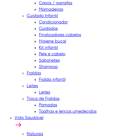
Copos / garrafas
Mamadeiras
Cuidado Infantil
Condicionador
Cuidados
Finalizadores cabelos
Higiene bucal
Kit infantil
Pele e cabelo
Sabonetes
Shampoo
Fraldas
Fralda infantil
Leites
Leites
Troca de Fraldas
Pomadas
Toalhas e lenços umedecidos
Vida Saudável
Naturais