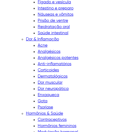
Fígado e vesícula
Intestino e preparo
Náuseas e vômitos
Prisão de ventre
Reidratação oral
Saúde intestinal
Dor & Inflamação
Acne
Analgésicos
Analgésicos potentes
Anti-inflamatórios
Corticoides
Dermatológicos
Dor muscular
Dor neuropática
Enxaqueca
Gota
Psoríase
Hormônios & Saúde
Contraceptivos
Hormônios femininos
Modulação hormonal