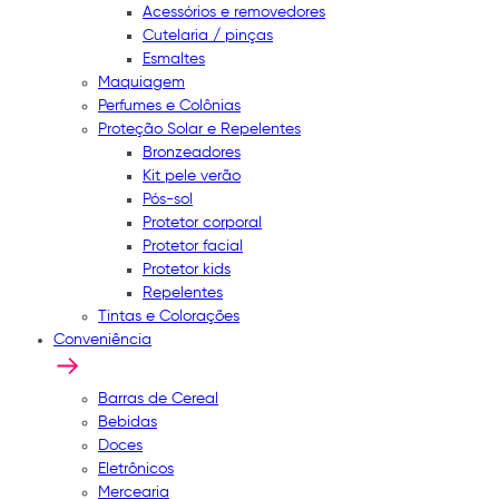
Acessórios e removedores
Cutelaria / pinças
Esmaltes
Maquiagem
Perfumes e Colônias
Proteção Solar e Repelentes
Bronzeadores
Kit pele verão
Pós-sol
Protetor corporal
Protetor facial
Protetor kids
Repelentes
Tintas e Colorações
Conveniência
Barras de Cereal
Bebidas
Doces
Eletrônicos
Mercearia