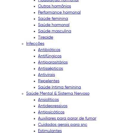
Outros hormônios
Performance hormonal
Saúde feminina
Saúde hormonal
Saúde masculina
Tireoide
Infecções
Antibióticos
Antifúngicos
Antiparasitários
Antissépticos
Antivirais
Repelentes
Saúde íntima feminina
Saúde Mental & Sistema Nervoso
Ansiolíticos
Antidepressivos
Antipsicóticos
Auxiliares para parar de fumar
Cuidados gerais para snc
Estimulantes