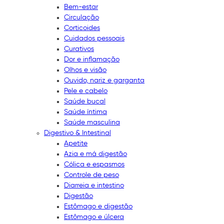
Bem-estar
Circulação
Corticoides
Cuidados pessoais
Curativos
Dor e inflamação
Olhos e visão
Ouvido, nariz e garganta
Pele e cabelo
Saúde bucal
Saúde íntima
Saúde masculina
Digestivo & Intestinal
Apetite
Azia e má digestão
Cólica e espasmos
Controle de peso
Diarreia e intestino
Digestão
Estômago e digestão
Estômago e úlcera