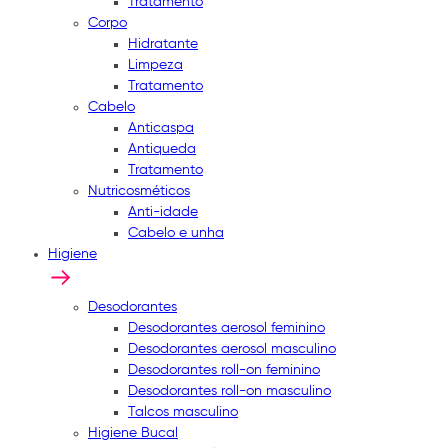
Tratamento
Corpo
Hidratante
Limpeza
Tratamento
Cabelo
Anticaspa
Antiqueda
Tratamento
Nutricosméticos
Anti-idade
Cabelo e unha
Higiene
Desodorantes
Desodorantes aerosol feminino
Desodorantes aerosol masculino
Desodorantes roll-on feminino
Desodorantes roll-on masculino
Talcos masculino
Higiene Bucal