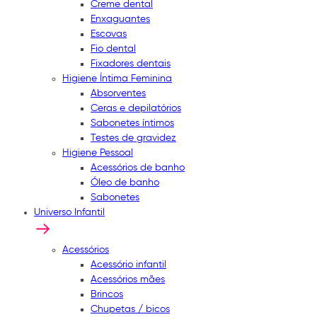
Creme dental
Enxaguantes
Escovas
Fio dental
Fixadores dentais
Higiene Íntima Feminina
Absorventes
Ceras e depilatórios
Sabonetes íntimos
Testes de gravidez
Higiene Pessoal
Acessórios de banho
Óleo de banho
Sabonetes
Universo Infantil
Acessórios
Acessório infantil
Acessórios mães
Brincos
Chupetas / bicos