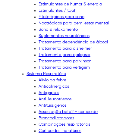
Estimulantes de humor & energia
Estimulantes / tdah
Fitoterápicos para sono
Nootrópicos para bem-estar mental
Sono & relaxamento
Suplementos neurotônicos
Tratamento dependência de álcool
Tratamento para alzheimer
Tratamento para epilepsia
Tratamento para parkinson
Tratamento para vertigem
Sistema Respiratório
Alívio da febre
Anticolinérgicos
Antigripais
Anti-leucotrienos
Antitussígenos
Associação beta2 + corticoide
Broncodilatadores
Combinações respiratórias
Corticoides inalatórios