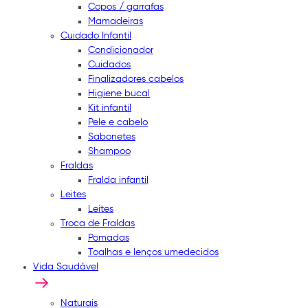
Copos / garrafas
Mamadeiras
Cuidado Infantil
Condicionador
Cuidados
Finalizadores cabelos
Higiene bucal
Kit infantil
Pele e cabelo
Sabonetes
Shampoo
Fraldas
Fralda infantil
Leites
Leites
Troca de Fraldas
Pomadas
Toalhas e lenços umedecidos
Vida Saudável
Naturais