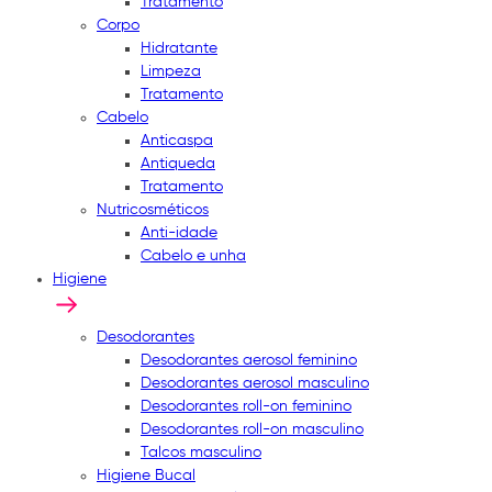
Tratamento
Corpo
Hidratante
Limpeza
Tratamento
Cabelo
Anticaspa
Antiqueda
Tratamento
Nutricosméticos
Anti-idade
Cabelo e unha
Higiene
Desodorantes
Desodorantes aerosol feminino
Desodorantes aerosol masculino
Desodorantes roll-on feminino
Desodorantes roll-on masculino
Talcos masculino
Higiene Bucal