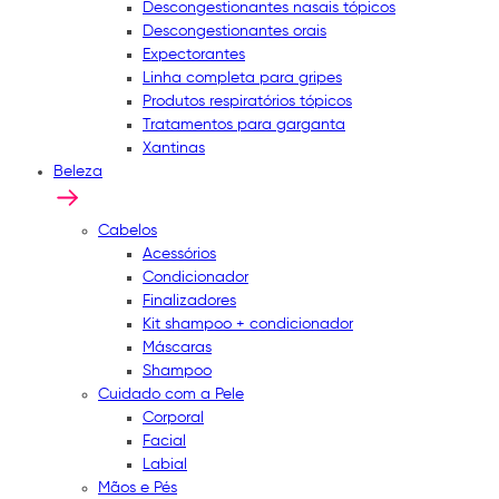
Descongestionantes nasais tópicos
Descongestionantes orais
Expectorantes
Linha completa para gripes
Produtos respiratórios tópicos
Tratamentos para garganta
Xantinas
Beleza
Cabelos
Acessórios
Condicionador
Finalizadores
Kit shampoo + condicionador
Máscaras
Shampoo
Cuidado com a Pele
Corporal
Facial
Labial
Mãos e Pés