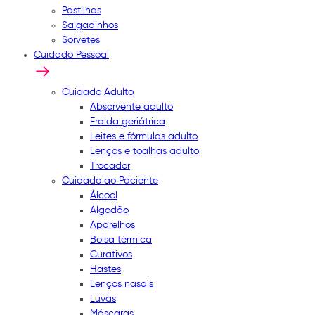
Pastilhas
Salgadinhos
Sorvetes
Cuidado Pessoal
Cuidado Adulto
Absorvente adulto
Fralda geriátrica
Leites e fórmulas adulto
Lenços e toalhas adulto
Trocador
Cuidado ao Paciente
Álcool
Algodão
Aparelhos
Bolsa térmica
Curativos
Hastes
Lenços nasais
Luvas
Máscaras