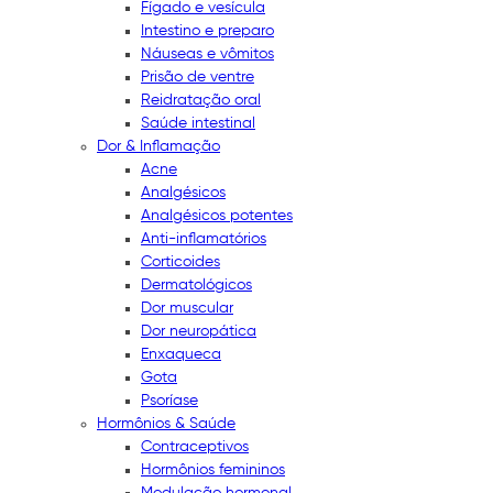
Fígado e vesícula
Intestino e preparo
Náuseas e vômitos
Prisão de ventre
Reidratação oral
Saúde intestinal
Dor & Inflamação
Acne
Analgésicos
Analgésicos potentes
Anti-inflamatórios
Corticoides
Dermatológicos
Dor muscular
Dor neuropática
Enxaqueca
Gota
Psoríase
Hormônios & Saúde
Contraceptivos
Hormônios femininos
Modulação hormonal