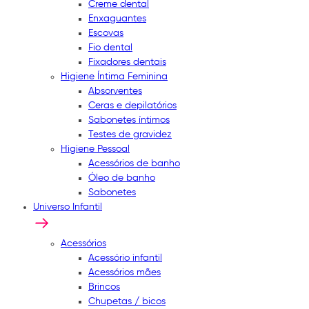
Creme dental
Enxaguantes
Escovas
Fio dental
Fixadores dentais
Higiene Íntima Feminina
Absorventes
Ceras e depilatórios
Sabonetes íntimos
Testes de gravidez
Higiene Pessoal
Acessórios de banho
Óleo de banho
Sabonetes
Universo Infantil
Acessórios
Acessório infantil
Acessórios mães
Brincos
Chupetas / bicos