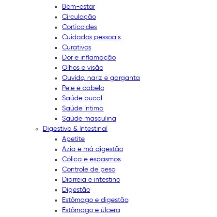
Bem-estar
Circulação
Corticoides
Cuidados pessoais
Curativos
Dor e inflamação
Olhos e visão
Ouvido, nariz e garganta
Pele e cabelo
Saúde bucal
Saúde íntima
Saúde masculina
Digestivo & Intestinal
Apetite
Azia e má digestão
Cólica e espasmos
Controle de peso
Diarreia e intestino
Digestão
Estômago e digestão
Estômago e úlcera