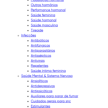
Outros hormônios
Performance hormonal
Saúde feminina
Saúde hormonal
Saúde masculina
Tireoide
Infecções
Antibióticos
Antifúngicos
Antiparasitários
Antissépticos
Antivirais
Repelentes
Saúde íntima feminina
Saúde Mental & Sistema Nervoso
Ansiolíticos
Antidepressivos
Antipsicóticos
Auxiliares para parar de fumar
Cuidados gerais para snc
Estimulantes