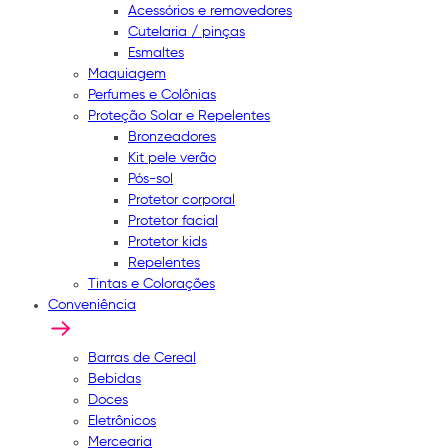
Acessórios e removedores
Cutelaria / pinças
Esmaltes
Maquiagem
Perfumes e Colônias
Proteção Solar e Repelentes
Bronzeadores
Kit pele verão
Pós-sol
Protetor corporal
Protetor facial
Protetor kids
Repelentes
Tintas e Colorações
Conveniência
Barras de Cereal
Bebidas
Doces
Eletrônicos
Mercearia