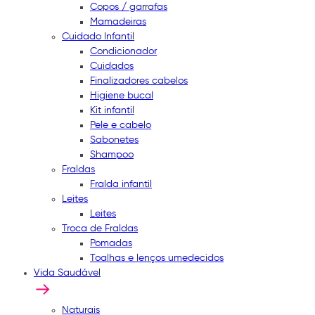
Copos / garrafas
Mamadeiras
Cuidado Infantil
Condicionador
Cuidados
Finalizadores cabelos
Higiene bucal
Kit infantil
Pele e cabelo
Sabonetes
Shampoo
Fraldas
Fralda infantil
Leites
Leites
Troca de Fraldas
Pomadas
Toalhas e lenços umedecidos
Vida Saudável
Naturais