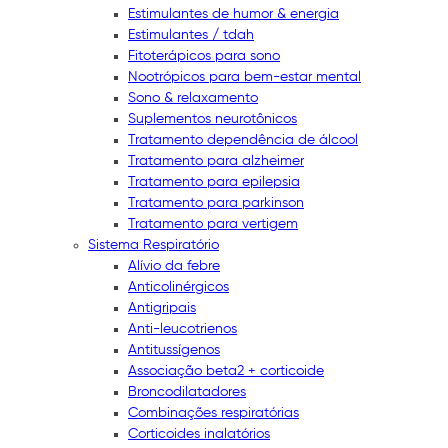
Estimulantes de humor & energia
Estimulantes / tdah
Fitoterápicos para sono
Nootrópicos para bem-estar mental
Sono & relaxamento
Suplementos neurotônicos
Tratamento dependência de álcool
Tratamento para alzheimer
Tratamento para epilepsia
Tratamento para parkinson
Tratamento para vertigem
Sistema Respiratório
Alívio da febre
Anticolinérgicos
Antigripais
Anti-leucotrienos
Antitussígenos
Associação beta2 + corticoide
Broncodilatadores
Combinações respiratórias
Corticoides inalatórios