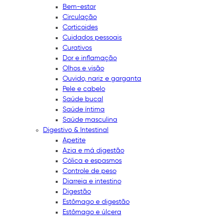
Bem-estar
Circulação
Corticoides
Cuidados pessoais
Curativos
Dor e inflamação
Olhos e visão
Ouvido, nariz e garganta
Pele e cabelo
Saúde bucal
Saúde íntima
Saúde masculina
Digestivo & Intestinal
Apetite
Azia e má digestão
Cólica e espasmos
Controle de peso
Diarreia e intestino
Digestão
Estômago e digestão
Estômago e úlcera