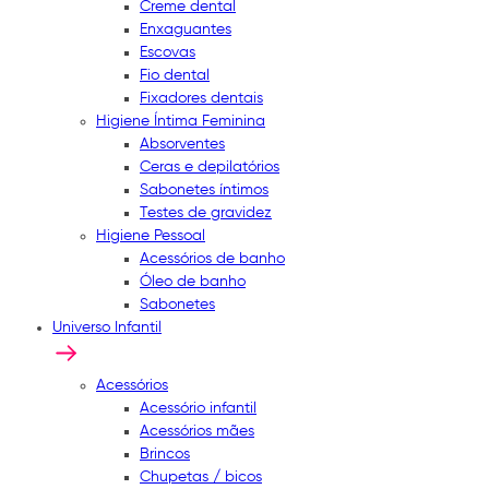
Creme dental
Enxaguantes
Escovas
Fio dental
Fixadores dentais
Higiene Íntima Feminina
Absorventes
Ceras e depilatórios
Sabonetes íntimos
Testes de gravidez
Higiene Pessoal
Acessórios de banho
Óleo de banho
Sabonetes
Universo Infantil
Acessórios
Acessório infantil
Acessórios mães
Brincos
Chupetas / bicos