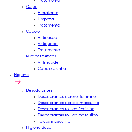
Tratamento
Corpo
Hidratante
Limpeza
Tratamento
Cabelo
Anticaspa
Antiqueda
Tratamento
Nutricosméticos
Anti-idade
Cabelo e unha
Higiene
Desodorantes
Desodorantes aerosol feminino
Desodorantes aerosol masculino
Desodorantes roll-on feminino
Desodorantes roll-on masculino
Talcos masculino
Higiene Bucal