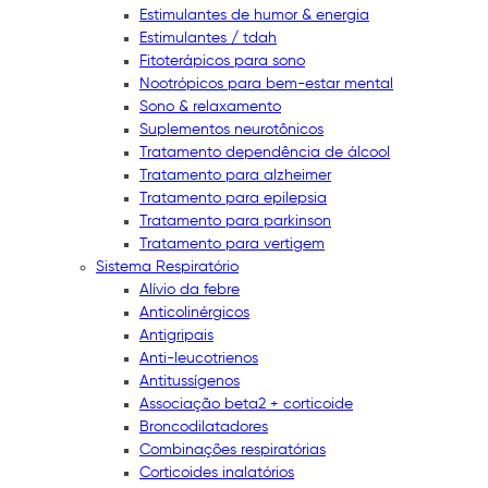
Estimulantes de humor & energia
Estimulantes / tdah
Fitoterápicos para sono
Nootrópicos para bem-estar mental
Sono & relaxamento
Suplementos neurotônicos
Tratamento dependência de álcool
Tratamento para alzheimer
Tratamento para epilepsia
Tratamento para parkinson
Tratamento para vertigem
Sistema Respiratório
Alívio da febre
Anticolinérgicos
Antigripais
Anti-leucotrienos
Antitussígenos
Associação beta2 + corticoide
Broncodilatadores
Combinações respiratórias
Corticoides inalatórios