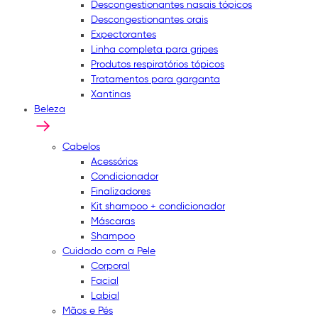
Descongestionantes nasais tópicos
Descongestionantes orais
Expectorantes
Linha completa para gripes
Produtos respiratórios tópicos
Tratamentos para garganta
Xantinas
Beleza
Cabelos
Acessórios
Condicionador
Finalizadores
Kit shampoo + condicionador
Máscaras
Shampoo
Cuidado com a Pele
Corporal
Facial
Labial
Mãos e Pés