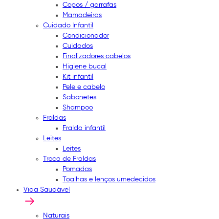
Copos / garrafas
Mamadeiras
Cuidado Infantil
Condicionador
Cuidados
Finalizadores cabelos
Higiene bucal
Kit infantil
Pele e cabelo
Sabonetes
Shampoo
Fraldas
Fralda infantil
Leites
Leites
Troca de Fraldas
Pomadas
Toalhas e lenços umedecidos
Vida Saudável
Naturais