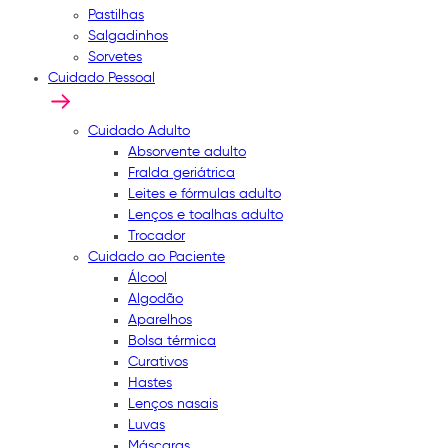
Pastilhas
Salgadinhos
Sorvetes
Cuidado Pessoal
Cuidado Adulto
Absorvente adulto
Fralda geriátrica
Leites e fórmulas adulto
Lenços e toalhas adulto
Trocador
Cuidado ao Paciente
Álcool
Algodão
Aparelhos
Bolsa térmica
Curativos
Hastes
Lenços nasais
Luvas
Máscaras