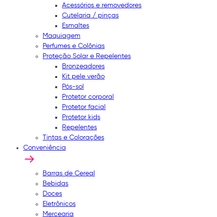
Acessórios e removedores
Cutelaria / pinças
Esmaltes
Maquiagem
Perfumes e Colônias
Proteção Solar e Repelentes
Bronzeadores
Kit pele verão
Pós-sol
Protetor corporal
Protetor facial
Protetor kids
Repelentes
Tintas e Colorações
Conveniência
Barras de Cereal
Bebidas
Doces
Eletrônicos
Mercearia