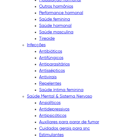
Outros hormônios
Performance hormonal
Saúde feminina
Saúde hormonal
Saúde masculina
Tireoide
Infecções
Antibióticos
Antifúngicos
Antiparasitários
Antissépticos
Antivirais
Repelentes
Saúde íntima feminina
Saúde Mental & Sistema Nervoso
Ansiolíticos
Antidepressivos
Antipsicóticos
Auxiliares para parar de fumar
Cuidados gerais para snc
Estimulantes