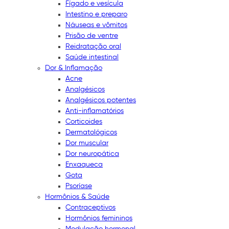
Fígado e vesícula
Intestino e preparo
Náuseas e vômitos
Prisão de ventre
Reidratação oral
Saúde intestinal
Dor & Inflamação
Acne
Analgésicos
Analgésicos potentes
Anti-inflamatórios
Corticoides
Dermatológicos
Dor muscular
Dor neuropática
Enxaqueca
Gota
Psoríase
Hormônios & Saúde
Contraceptivos
Hormônios femininos
Modulação hormonal