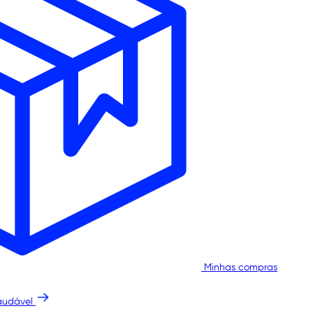
Minhas compras
audável