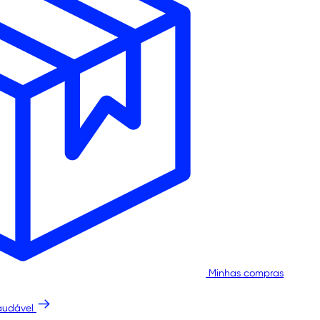
Minhas compras
audável