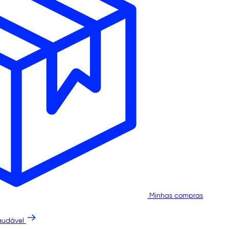
Minhas compras
audável