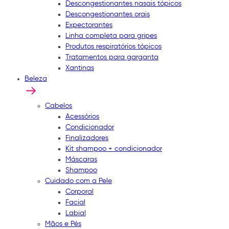
Descongestionantes nasais tópicos
Descongestionantes orais
Expectorantes
Linha completa para gripes
Produtos respiratórios tópicos
Tratamentos para garganta
Xantinas
Beleza
Cabelos
Acessórios
Condicionador
Finalizadores
Kit shampoo + condicionador
Máscaras
Shampoo
Cuidado com a Pele
Corporal
Facial
Labial
Mãos e Pés