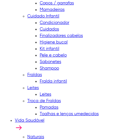
Copos / garrafas
Mamadeiras
Cuidado Infantil
Condicionador
Cuidados
Finalizadores cabelos
Higiene bucal
Kit infantil
Pele e cabelo
Sabonetes
Shampoo
Fraldas
Fralda infantil
Leites
Leites
Troca de Fraldas
Pomadas
Toalhas e lenços umedecidos
Vida Saudável
Naturais