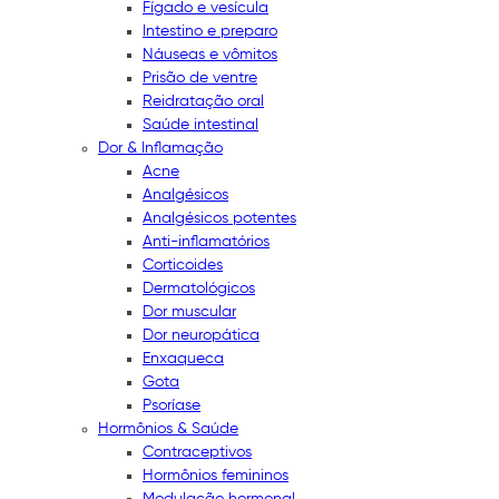
Fígado e vesícula
Intestino e preparo
Náuseas e vômitos
Prisão de ventre
Reidratação oral
Saúde intestinal
Dor & Inflamação
Acne
Analgésicos
Analgésicos potentes
Anti-inflamatórios
Corticoides
Dermatológicos
Dor muscular
Dor neuropática
Enxaqueca
Gota
Psoríase
Hormônios & Saúde
Contraceptivos
Hormônios femininos
Modulação hormonal