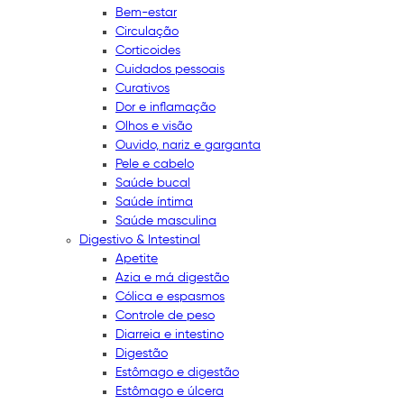
Bem-estar
Circulação
Corticoides
Cuidados pessoais
Curativos
Dor e inflamação
Olhos e visão
Ouvido, nariz e garganta
Pele e cabelo
Saúde bucal
Saúde íntima
Saúde masculina
Digestivo & Intestinal
Apetite
Azia e má digestão
Cólica e espasmos
Controle de peso
Diarreia e intestino
Digestão
Estômago e digestão
Estômago e úlcera