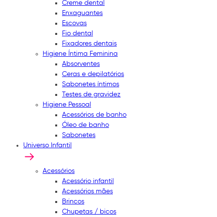
Creme dental
Enxaguantes
Escovas
Fio dental
Fixadores dentais
Higiene Íntima Feminina
Absorventes
Ceras e depilatórios
Sabonetes íntimos
Testes de gravidez
Higiene Pessoal
Acessórios de banho
Óleo de banho
Sabonetes
Universo Infantil
Acessórios
Acessório infantil
Acessórios mães
Brincos
Chupetas / bicos