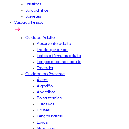
Pastilhas
Salgadinhos
Sorvetes
Cuidado Pessoal
Cuidado Adulto
Absorvente adulto
Fralda geriátrica
Leites e fórmulas adulto
Lenços e toalhas adulto
Trocador
Cuidado ao Paciente
Álcool
Algodão
Aparelhos
Bolsa térmica
Curativos
Hastes
Lenços nasais
Luvas
Máscaras