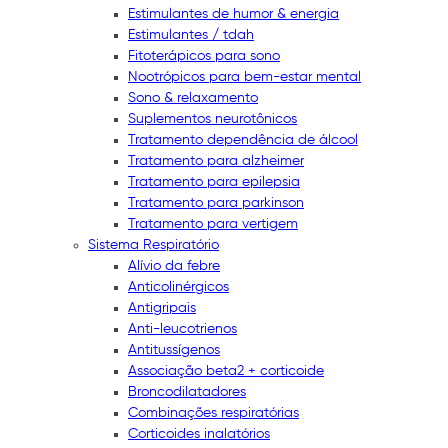
Estimulantes de humor & energia
Estimulantes / tdah
Fitoterápicos para sono
Nootrópicos para bem-estar mental
Sono & relaxamento
Suplementos neurotônicos
Tratamento dependência de álcool
Tratamento para alzheimer
Tratamento para epilepsia
Tratamento para parkinson
Tratamento para vertigem
Sistema Respiratório
Alívio da febre
Anticolinérgicos
Antigripais
Anti-leucotrienos
Antitussígenos
Associação beta2 + corticoide
Broncodilatadores
Combinações respiratórias
Corticoides inalatórios