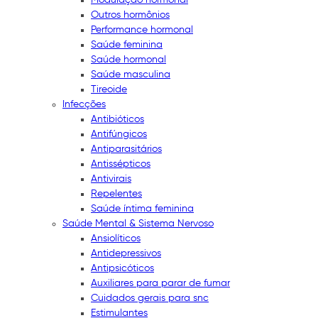
Outros hormônios
Performance hormonal
Saúde feminina
Saúde hormonal
Saúde masculina
Tireoide
Infecções
Antibióticos
Antifúngicos
Antiparasitários
Antissépticos
Antivirais
Repelentes
Saúde íntima feminina
Saúde Mental & Sistema Nervoso
Ansiolíticos
Antidepressivos
Antipsicóticos
Auxiliares para parar de fumar
Cuidados gerais para snc
Estimulantes