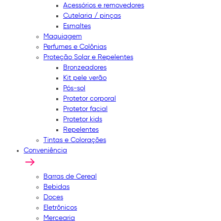
Acessórios e removedores
Cutelaria / pinças
Esmaltes
Maquiagem
Perfumes e Colônias
Proteção Solar e Repelentes
Bronzeadores
Kit pele verão
Pós-sol
Protetor corporal
Protetor facial
Protetor kids
Repelentes
Tintas e Colorações
Conveniência
Barras de Cereal
Bebidas
Doces
Eletrônicos
Mercearia