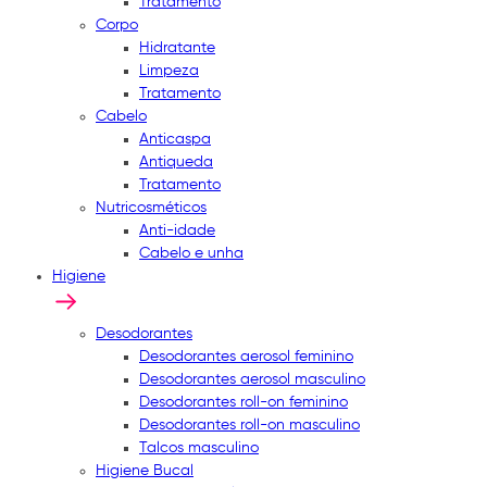
Tratamento
Corpo
Hidratante
Limpeza
Tratamento
Cabelo
Anticaspa
Antiqueda
Tratamento
Nutricosméticos
Anti-idade
Cabelo e unha
Higiene
Desodorantes
Desodorantes aerosol feminino
Desodorantes aerosol masculino
Desodorantes roll-on feminino
Desodorantes roll-on masculino
Talcos masculino
Higiene Bucal