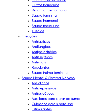
Outros hormônios
Performance hormonal
Saúde feminina
Saúde hormonal
Saúde masculina
Tireoide
Infecções
Antibióticos
Antifúngicos
Antiparasitários
Antissépticos
Antivirais
Repelentes
Saúde íntima feminina
Saúde Mental & Sistema Nervoso
Ansiolíticos
Antidepressivos
Antipsicóticos
Auxiliares para parar de fumar
Cuidados gerais para snc
Estimulantes