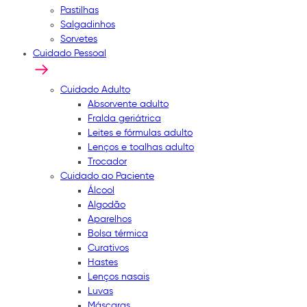
Pastilhas
Salgadinhos
Sorvetes
Cuidado Pessoal
Cuidado Adulto
Absorvente adulto
Fralda geriátrica
Leites e fórmulas adulto
Lenços e toalhas adulto
Trocador
Cuidado ao Paciente
Álcool
Algodão
Aparelhos
Bolsa térmica
Curativos
Hastes
Lenços nasais
Luvas
Máscaras