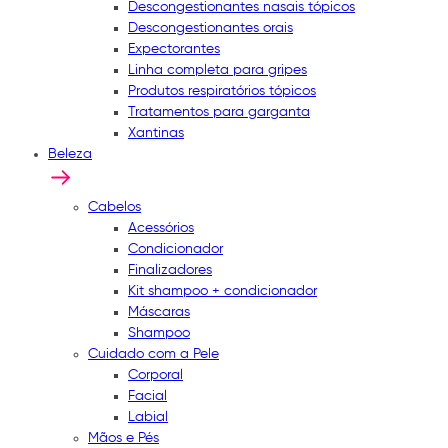
Descongestionantes nasais tópicos
Descongestionantes orais
Expectorantes
Linha completa para gripes
Produtos respiratórios tópicos
Tratamentos para garganta
Xantinas
Beleza
Cabelos
Acessórios
Condicionador
Finalizadores
Kit shampoo + condicionador
Máscaras
Shampoo
Cuidado com a Pele
Corporal
Facial
Labial
Mãos e Pés