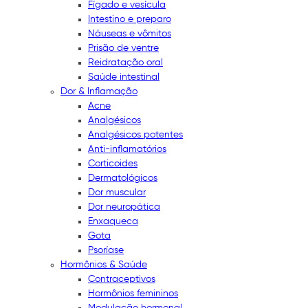
Fígado e vesícula
Intestino e preparo
Náuseas e vômitos
Prisão de ventre
Reidratação oral
Saúde intestinal
Dor & Inflamação
Acne
Analgésicos
Analgésicos potentes
Anti-inflamatórios
Corticoides
Dermatológicos
Dor muscular
Dor neuropática
Enxaqueca
Gota
Psoríase
Hormônios & Saúde
Contraceptivos
Hormônios femininos
Modulação hormonal