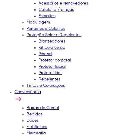
Acessórios e removedores
Cutelaria / pinças
Esmaltes
Maquiagem
Perfumes e Colônias
Proteção Solar e Repelentes
Bronzeadores
Kit pele verão
Pós-sol
Protetor corporal
Protetor facial
Protetor kids
Repelentes
Tintas e Colorações
Conveniência
Barras de Cereal
Bebidas
Doces
Eletrônicos
Mercearia