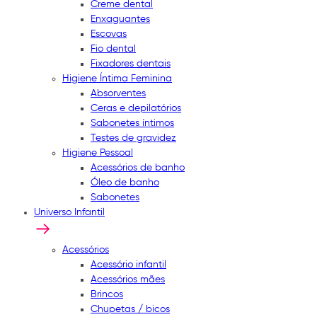
Creme dental
Enxaguantes
Escovas
Fio dental
Fixadores dentais
Higiene Íntima Feminina
Absorventes
Ceras e depilatórios
Sabonetes íntimos
Testes de gravidez
Higiene Pessoal
Acessórios de banho
Óleo de banho
Sabonetes
Universo Infantil
Acessórios
Acessório infantil
Acessórios mães
Brincos
Chupetas / bicos