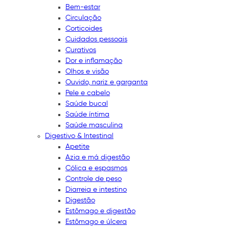
Bem-estar
Circulação
Corticoides
Cuidados pessoais
Curativos
Dor e inflamação
Olhos e visão
Ouvido, nariz e garganta
Pele e cabelo
Saúde bucal
Saúde íntima
Saúde masculina
Digestivo & Intestinal
Apetite
Azia e má digestão
Cólica e espasmos
Controle de peso
Diarreia e intestino
Digestão
Estômago e digestão
Estômago e úlcera