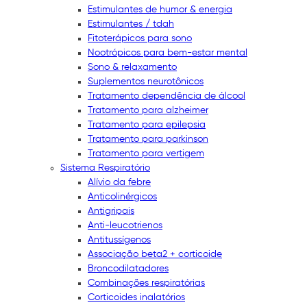
Estimulantes de humor & energia
Estimulantes / tdah
Fitoterápicos para sono
Nootrópicos para bem-estar mental
Sono & relaxamento
Suplementos neurotônicos
Tratamento dependência de álcool
Tratamento para alzheimer
Tratamento para epilepsia
Tratamento para parkinson
Tratamento para vertigem
Sistema Respiratório
Alívio da febre
Anticolinérgicos
Antigripais
Anti-leucotrienos
Antitussígenos
Associação beta2 + corticoide
Broncodilatadores
Combinações respiratórias
Corticoides inalatórios