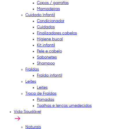
Copos / garrafas
Mamadeiras
Cuidado Infantil
Condicionador
Cuidados
Finalizadores cabelos
Higiene bucal
Kit infantil
Pele e cabelo
Sabonetes
Shampoo
Fraldas
Fralda infantil
Leites
Leites
Troca de Fraldas
Pomadas
Toalhas e lenços umedecidos
Vida Saudável
Naturais