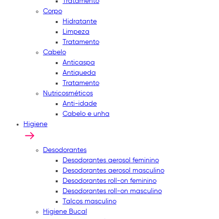
Tratamento
Corpo
Hidratante
Limpeza
Tratamento
Cabelo
Anticaspa
Antiqueda
Tratamento
Nutricosméticos
Anti-idade
Cabelo e unha
Higiene
Desodorantes
Desodorantes aerosol feminino
Desodorantes aerosol masculino
Desodorantes roll-on feminino
Desodorantes roll-on masculino
Talcos masculino
Higiene Bucal