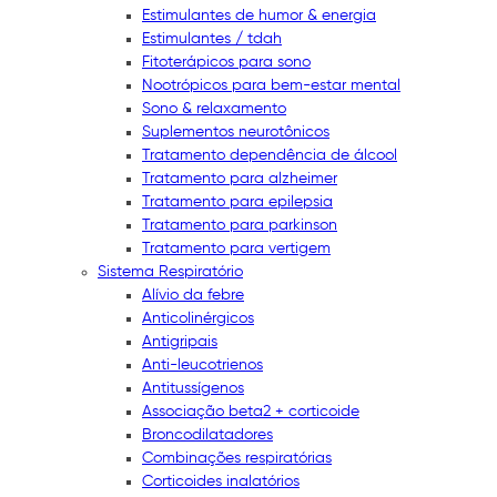
Estimulantes de humor & energia
Estimulantes / tdah
Fitoterápicos para sono
Nootrópicos para bem-estar mental
Sono & relaxamento
Suplementos neurotônicos
Tratamento dependência de álcool
Tratamento para alzheimer
Tratamento para epilepsia
Tratamento para parkinson
Tratamento para vertigem
Sistema Respiratório
Alívio da febre
Anticolinérgicos
Antigripais
Anti-leucotrienos
Antitussígenos
Associação beta2 + corticoide
Broncodilatadores
Combinações respiratórias
Corticoides inalatórios