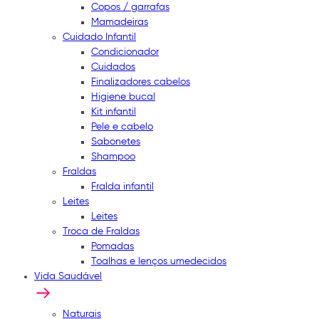
Copos / garrafas
Mamadeiras
Cuidado Infantil
Condicionador
Cuidados
Finalizadores cabelos
Higiene bucal
Kit infantil
Pele e cabelo
Sabonetes
Shampoo
Fraldas
Fralda infantil
Leites
Leites
Troca de Fraldas
Pomadas
Toalhas e lenços umedecidos
Vida Saudável
Naturais