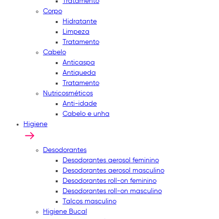
Tratamento
Corpo
Hidratante
Limpeza
Tratamento
Cabelo
Anticaspa
Antiqueda
Tratamento
Nutricosméticos
Anti-idade
Cabelo e unha
Higiene
Desodorantes
Desodorantes aerosol feminino
Desodorantes aerosol masculino
Desodorantes roll-on feminino
Desodorantes roll-on masculino
Talcos masculino
Higiene Bucal