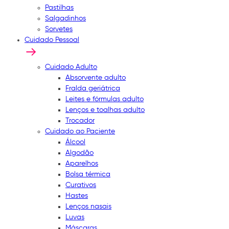
Pastilhas
Salgadinhos
Sorvetes
Cuidado Pessoal
Cuidado Adulto
Absorvente adulto
Fralda geriátrica
Leites e fórmulas adulto
Lenços e toalhas adulto
Trocador
Cuidado ao Paciente
Álcool
Algodão
Aparelhos
Bolsa térmica
Curativos
Hastes
Lenços nasais
Luvas
Máscaras