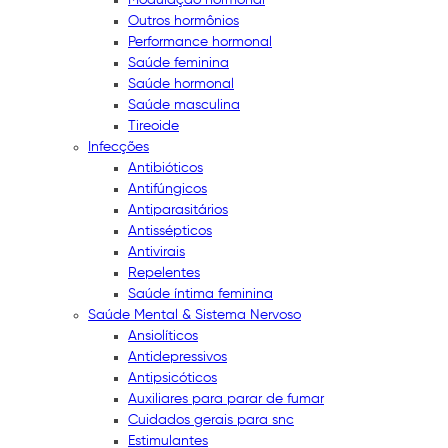
Outros hormônios
Performance hormonal
Saúde feminina
Saúde hormonal
Saúde masculina
Tireoide
Infecções
Antibióticos
Antifúngicos
Antiparasitários
Antissépticos
Antivirais
Repelentes
Saúde íntima feminina
Saúde Mental & Sistema Nervoso
Ansiolíticos
Antidepressivos
Antipsicóticos
Auxiliares para parar de fumar
Cuidados gerais para snc
Estimulantes