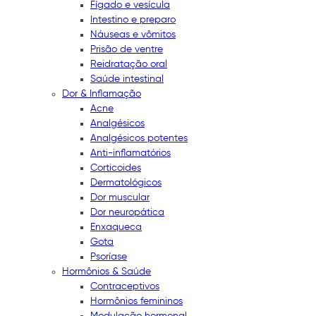
Fígado e vesícula
Intestino e preparo
Náuseas e vômitos
Prisão de ventre
Reidratação oral
Saúde intestinal
Dor & Inflamação
Acne
Analgésicos
Analgésicos potentes
Anti-inflamatórios
Corticoides
Dermatológicos
Dor muscular
Dor neuropática
Enxaqueca
Gota
Psoríase
Hormônios & Saúde
Contraceptivos
Hormônios femininos
Modulação hormonal