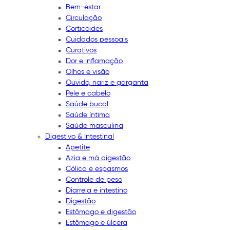
Bem-estar
Circulação
Corticoides
Cuidados pessoais
Curativos
Dor e inflamação
Olhos e visão
Ouvido, nariz e garganta
Pele e cabelo
Saúde bucal
Saúde íntima
Saúde masculina
Digestivo & Intestinal
Apetite
Azia e má digestão
Cólica e espasmos
Controle de peso
Diarreia e intestino
Digestão
Estômago e digestão
Estômago e úlcera