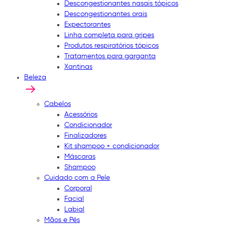
Descongestionantes nasais tópicos
Descongestionantes orais
Expectorantes
Linha completa para gripes
Produtos respiratórios tópicos
Tratamentos para garganta
Xantinas
Beleza
Cabelos
Acessórios
Condicionador
Finalizadores
Kit shampoo + condicionador
Máscaras
Shampoo
Cuidado com a Pele
Corporal
Facial
Labial
Mãos e Pés