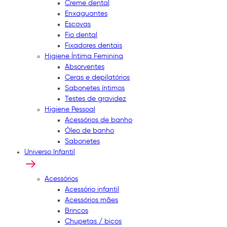
Creme dental
Enxaguantes
Escovas
Fio dental
Fixadores dentais
Higiene Íntima Feminina
Absorventes
Ceras e depilatórios
Sabonetes íntimos
Testes de gravidez
Higiene Pessoal
Acessórios de banho
Óleo de banho
Sabonetes
Universo Infantil
Acessórios
Acessório infantil
Acessórios mães
Brincos
Chupetas / bicos