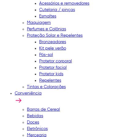
Acessórios e removedores
Cutelaria / pinças
Esmaltes
Maquiagem
Perfumes e Colônias
Proteção Solar e Repelentes
Bronzeadores
Kit pele verão
Pós-sol
Protetor corporal
Protetor facial
Protetor kids
Repelentes
Tintas e Colorações
Conveniência
Barras de Cereal
Bebidas
Doces
Eletrônicos
Mercearia