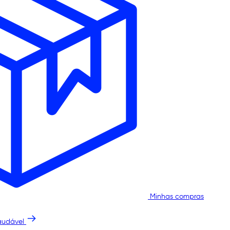
Minhas compras
audável