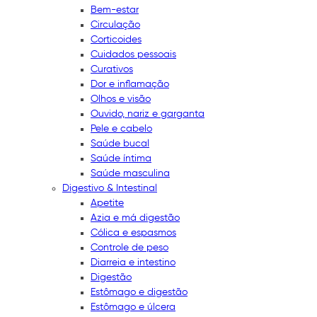
Bem-estar
Circulação
Corticoides
Cuidados pessoais
Curativos
Dor e inflamação
Olhos e visão
Ouvido, nariz e garganta
Pele e cabelo
Saúde bucal
Saúde íntima
Saúde masculina
Digestivo & Intestinal
Apetite
Azia e má digestão
Cólica e espasmos
Controle de peso
Diarreia e intestino
Digestão
Estômago e digestão
Estômago e úlcera