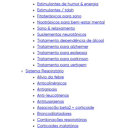
Estimulantes de humor & energia
Estimulantes / tdah
Fitoterápicos para sono
Nootrópicos para bem-estar mental
Sono & relaxamento
Suplementos neurotônicos
Tratamento dependência de álcool
Tratamento para alzheimer
Tratamento para epilepsia
Tratamento para parkinson
Tratamento para vertigem
Sistema Respiratório
Alívio da febre
Anticolinérgicos
Antigripais
Anti-leucotrienos
Antitussígenos
Associação beta2 + corticoide
Broncodilatadores
Combinações respiratórias
Corticoides inalatórios