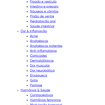
Fígado e vesícula
Intestino e preparo
Náuseas e vômitos
Prisão de ventre
Reidratação oral
Saúde intestinal
Dor & Inflamação
Acne
Analgésicos
Analgésicos potentes
Anti-inflamatórios
Corticoides
Dermatológicos
Dor muscular
Dor neuropática
Enxaqueca
Gota
Psoríase
Hormônios & Saúde
Contraceptivos
Hormônios femininos
Modulação hormonal