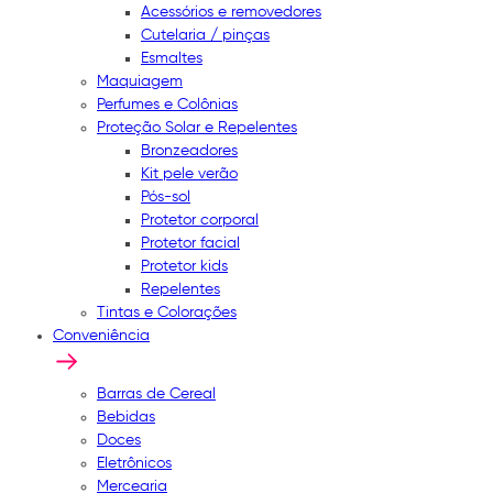
Acessórios e removedores
Cutelaria / pinças
Esmaltes
Maquiagem
Perfumes e Colônias
Proteção Solar e Repelentes
Bronzeadores
Kit pele verão
Pós-sol
Protetor corporal
Protetor facial
Protetor kids
Repelentes
Tintas e Colorações
Conveniência
Barras de Cereal
Bebidas
Doces
Eletrônicos
Mercearia