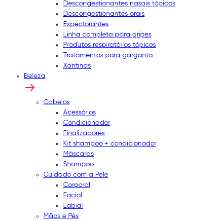
Descongestionantes nasais tópicos
Descongestionantes orais
Expectorantes
Linha completa para gripes
Produtos respiratórios tópicos
Tratamentos para garganta
Xantinas
Beleza
Cabelos
Acessórios
Condicionador
Finalizadores
Kit shampoo + condicionador
Máscaras
Shampoo
Cuidado com a Pele
Corporal
Facial
Labial
Mãos e Pés