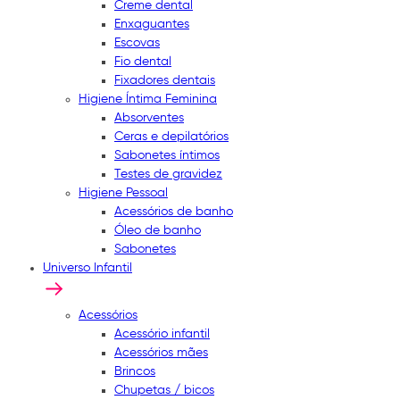
Creme dental
Enxaguantes
Escovas
Fio dental
Fixadores dentais
Higiene Íntima Feminina
Absorventes
Ceras e depilatórios
Sabonetes íntimos
Testes de gravidez
Higiene Pessoal
Acessórios de banho
Óleo de banho
Sabonetes
Universo Infantil
Acessórios
Acessório infantil
Acessórios mães
Brincos
Chupetas / bicos