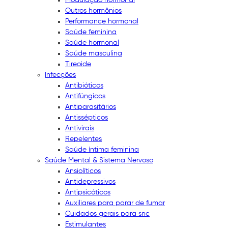
Outros hormônios
Performance hormonal
Saúde feminina
Saúde hormonal
Saúde masculina
Tireoide
Infecções
Antibióticos
Antifúngicos
Antiparasitários
Antissépticos
Antivirais
Repelentes
Saúde íntima feminina
Saúde Mental & Sistema Nervoso
Ansiolíticos
Antidepressivos
Antipsicóticos
Auxiliares para parar de fumar
Cuidados gerais para snc
Estimulantes