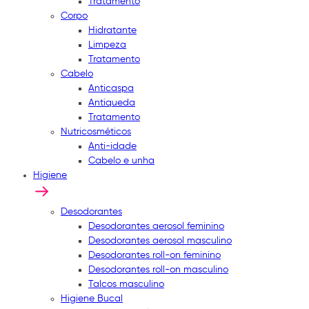
Tratamento
Corpo
Hidratante
Limpeza
Tratamento
Cabelo
Anticaspa
Antiqueda
Tratamento
Nutricosméticos
Anti-idade
Cabelo e unha
Higiene
Desodorantes
Desodorantes aerosol feminino
Desodorantes aerosol masculino
Desodorantes roll-on feminino
Desodorantes roll-on masculino
Talcos masculino
Higiene Bucal