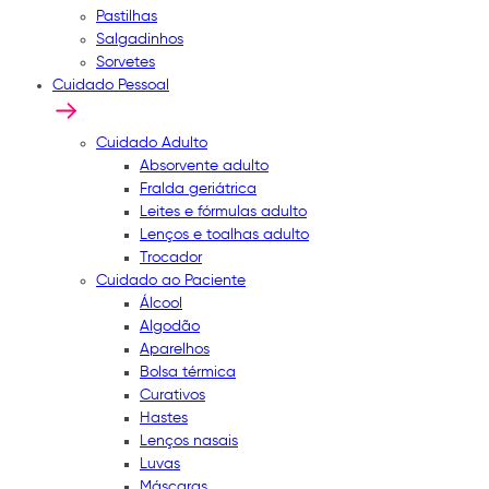
Pastilhas
Salgadinhos
Sorvetes
Cuidado Pessoal
Cuidado Adulto
Absorvente adulto
Fralda geriátrica
Leites e fórmulas adulto
Lenços e toalhas adulto
Trocador
Cuidado ao Paciente
Álcool
Algodão
Aparelhos
Bolsa térmica
Curativos
Hastes
Lenços nasais
Luvas
Máscaras