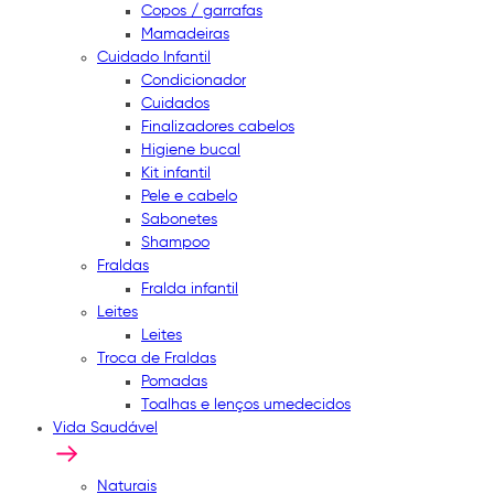
Copos / garrafas
Mamadeiras
Cuidado Infantil
Condicionador
Cuidados
Finalizadores cabelos
Higiene bucal
Kit infantil
Pele e cabelo
Sabonetes
Shampoo
Fraldas
Fralda infantil
Leites
Leites
Troca de Fraldas
Pomadas
Toalhas e lenços umedecidos
Vida Saudável
Naturais