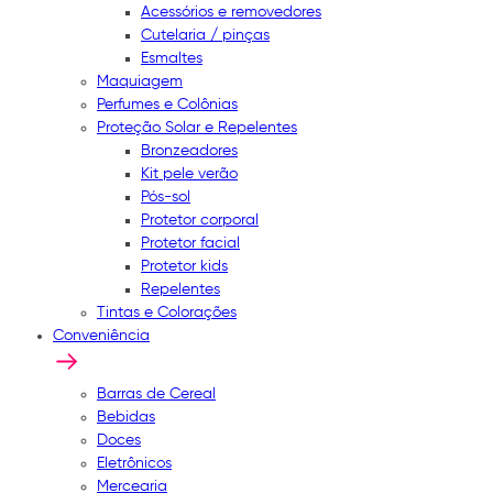
Acessórios e removedores
Cutelaria / pinças
Esmaltes
Maquiagem
Perfumes e Colônias
Proteção Solar e Repelentes
Bronzeadores
Kit pele verão
Pós-sol
Protetor corporal
Protetor facial
Protetor kids
Repelentes
Tintas e Colorações
Conveniência
Barras de Cereal
Bebidas
Doces
Eletrônicos
Mercearia