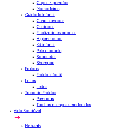
Copos / garrafas
Mamadeiras
Cuidado Infantil
Condicionador
Cuidados
Finalizadores cabelos
Higiene bucal
Kit infantil
Pele e cabelo
Sabonetes
Shampoo
Fraldas
Fralda infantil
Leites
Leites
Troca de Fraldas
Pomadas
Toalhas e lenços umedecidos
Vida Saudável
Naturais