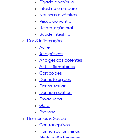
Fígado e vesícula
Intestino e preparo
Náuseas e vômitos
Prisão de ventre
Reidratação oral
Saúde intestinal
Dor & Inflamação
Acne
Analgésicos
Analgésicos potentes
Anti-inflamatórios
Corticoides
Dermatológicos
Dor muscular
Dor neuropática
Enxaqueca
Gota
Psoríase
Hormônios & Saúde
Contraceptivos
Hormônios femininos
Modulação hormonal