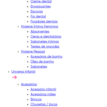
Creme dental
Enxaguantes
Escovas
Fio dental
Fixadores dentais
Higiene Íntima Feminina
Absorventes
Ceras e depilatórios
Sabonetes íntimos
Testes de gravidez
Higiene Pessoal
Acessórios de banho
Óleo de banho
Sabonetes
Universo Infantil
Acessórios
Acessório infantil
Acessórios mães
Brincos
Chupetas / bicos