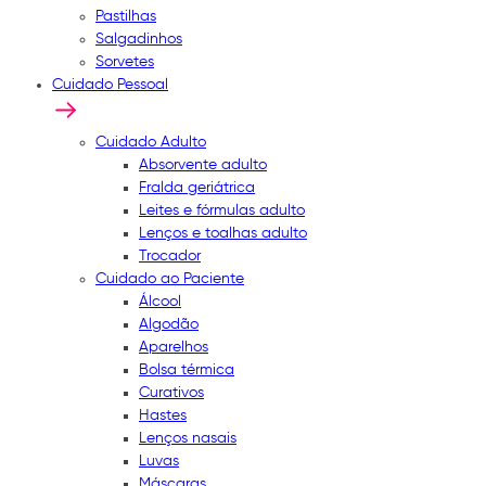
Pastilhas
Salgadinhos
Sorvetes
Cuidado Pessoal
Cuidado Adulto
Absorvente adulto
Fralda geriátrica
Leites e fórmulas adulto
Lenços e toalhas adulto
Trocador
Cuidado ao Paciente
Álcool
Algodão
Aparelhos
Bolsa térmica
Curativos
Hastes
Lenços nasais
Luvas
Máscaras