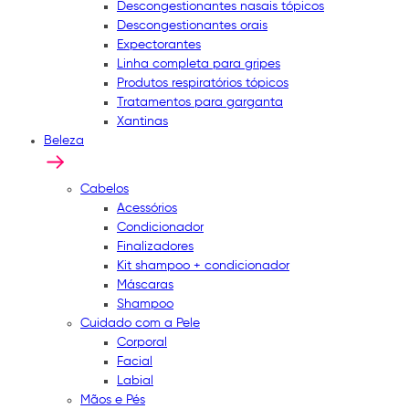
Descongestionantes nasais tópicos
Descongestionantes orais
Expectorantes
Linha completa para gripes
Produtos respiratórios tópicos
Tratamentos para garganta
Xantinas
Beleza
Cabelos
Acessórios
Condicionador
Finalizadores
Kit shampoo + condicionador
Máscaras
Shampoo
Cuidado com a Pele
Corporal
Facial
Labial
Mãos e Pés