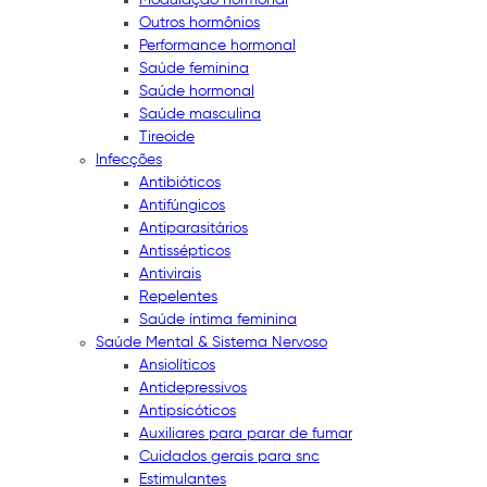
Outros hormônios
Performance hormonal
Saúde feminina
Saúde hormonal
Saúde masculina
Tireoide
Infecções
Antibióticos
Antifúngicos
Antiparasitários
Antissépticos
Antivirais
Repelentes
Saúde íntima feminina
Saúde Mental & Sistema Nervoso
Ansiolíticos
Antidepressivos
Antipsicóticos
Auxiliares para parar de fumar
Cuidados gerais para snc
Estimulantes