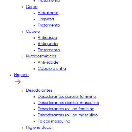
Tratamento
Corpo
Hidratante
Limpeza
Tratamento
Cabelo
Anticaspa
Antiqueda
Tratamento
Nutricosméticos
Anti-idade
Cabelo e unha
Higiene
Desodorantes
Desodorantes aerosol feminino
Desodorantes aerosol masculino
Desodorantes roll-on feminino
Desodorantes roll-on masculino
Talcos masculino
Higiene Bucal