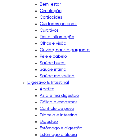
Bem-estar
Circulação
Corticoides
Cuidados pessoais
Curativos
Dor e inflamação
Olhos e visão
Ouvido, nariz e garganta
Pele e cabelo
Saúde bucal
Saúde íntima
Saúde masculina
Digestivo & Intestinal
Apetite
Azia e má digestão
Cólica e espasmos
Controle de peso
Diarreia e intestino
Digestão
Estômago e digestão
Estômago e úlcera