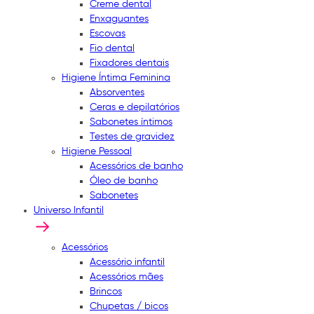
Creme dental
Enxaguantes
Escovas
Fio dental
Fixadores dentais
Higiene Íntima Feminina
Absorventes
Ceras e depilatórios
Sabonetes íntimos
Testes de gravidez
Higiene Pessoal
Acessórios de banho
Óleo de banho
Sabonetes
Universo Infantil
Acessórios
Acessório infantil
Acessórios mães
Brincos
Chupetas / bicos