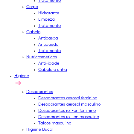
Tratamento
Corpo
Hidratante
Limpeza
Tratamento
Cabelo
Anticaspa
Antiqueda
Tratamento
Nutricosméticos
Anti-idade
Cabelo e unha
Higiene
Desodorantes
Desodorantes aerosol feminino
Desodorantes aerosol masculino
Desodorantes roll-on feminino
Desodorantes roll-on masculino
Talcos masculino
Higiene Bucal