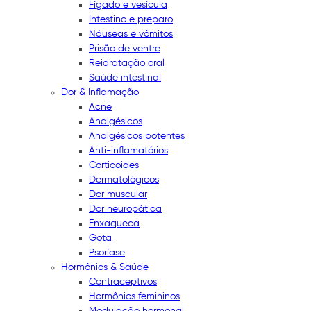
Fígado e vesícula
Intestino e preparo
Náuseas e vômitos
Prisão de ventre
Reidratação oral
Saúde intestinal
Dor & Inflamação
Acne
Analgésicos
Analgésicos potentes
Anti-inflamatórios
Corticoides
Dermatológicos
Dor muscular
Dor neuropática
Enxaqueca
Gota
Psoríase
Hormônios & Saúde
Contraceptivos
Hormônios femininos
Modulação hormonal