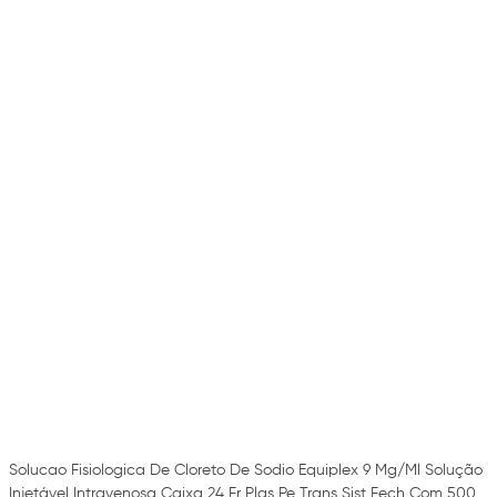
Solucao Fisiologica De Cloreto De Sodio Equiplex 9 Mg/Ml Solução
Injetável Intravenosa Caixa 24 Fr Plas Pe Trans Sist Fech Com 500