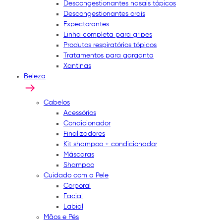
Descongestionantes nasais tópicos
Descongestionantes orais
Expectorantes
Linha completa para gripes
Produtos respiratórios tópicos
Tratamentos para garganta
Xantinas
Beleza
Cabelos
Acessórios
Condicionador
Finalizadores
Kit shampoo + condicionador
Máscaras
Shampoo
Cuidado com a Pele
Corporal
Facial
Labial
Mãos e Pés