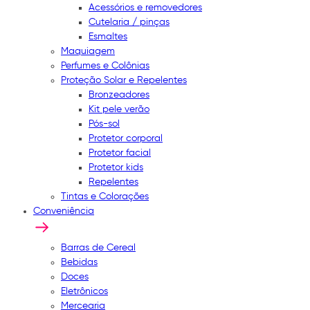
Acessórios e removedores
Cutelaria / pinças
Esmaltes
Maquiagem
Perfumes e Colônias
Proteção Solar e Repelentes
Bronzeadores
Kit pele verão
Pós-sol
Protetor corporal
Protetor facial
Protetor kids
Repelentes
Tintas e Colorações
Conveniência
Barras de Cereal
Bebidas
Doces
Eletrônicos
Mercearia