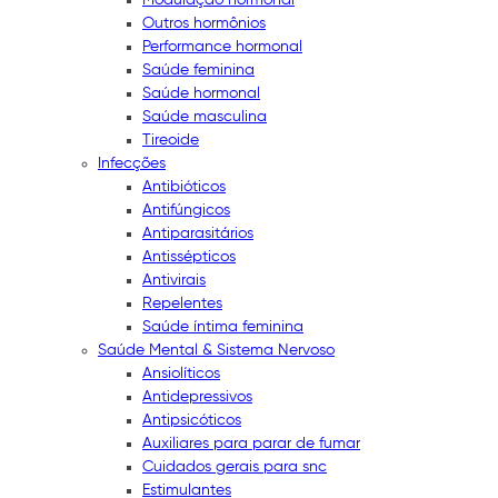
Outros hormônios
Performance hormonal
Saúde feminina
Saúde hormonal
Saúde masculina
Tireoide
Infecções
Antibióticos
Antifúngicos
Antiparasitários
Antissépticos
Antivirais
Repelentes
Saúde íntima feminina
Saúde Mental & Sistema Nervoso
Ansiolíticos
Antidepressivos
Antipsicóticos
Auxiliares para parar de fumar
Cuidados gerais para snc
Estimulantes