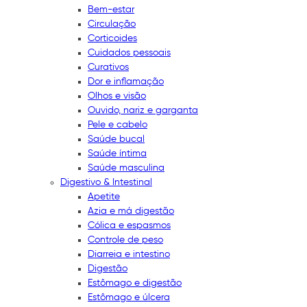
Bem-estar
Circulação
Corticoides
Cuidados pessoais
Curativos
Dor e inflamação
Olhos e visão
Ouvido, nariz e garganta
Pele e cabelo
Saúde bucal
Saúde íntima
Saúde masculina
Digestivo & Intestinal
Apetite
Azia e má digestão
Cólica e espasmos
Controle de peso
Diarreia e intestino
Digestão
Estômago e digestão
Estômago e úlcera