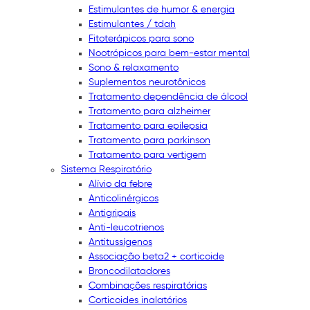
Estimulantes de humor & energia
Estimulantes / tdah
Fitoterápicos para sono
Nootrópicos para bem-estar mental
Sono & relaxamento
Suplementos neurotônicos
Tratamento dependência de álcool
Tratamento para alzheimer
Tratamento para epilepsia
Tratamento para parkinson
Tratamento para vertigem
Sistema Respiratório
Alívio da febre
Anticolinérgicos
Antigripais
Anti-leucotrienos
Antitussígenos
Associação beta2 + corticoide
Broncodilatadores
Combinações respiratórias
Corticoides inalatórios