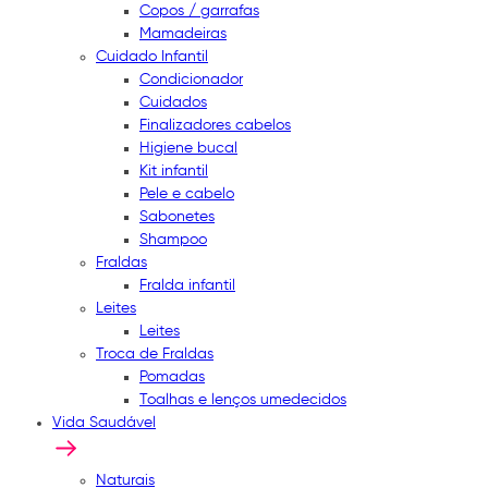
Copos / garrafas
Mamadeiras
Cuidado Infantil
Condicionador
Cuidados
Finalizadores cabelos
Higiene bucal
Kit infantil
Pele e cabelo
Sabonetes
Shampoo
Fraldas
Fralda infantil
Leites
Leites
Troca de Fraldas
Pomadas
Toalhas e lenços umedecidos
Vida Saudável
Naturais