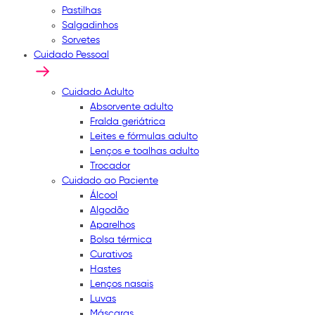
Pastilhas
Salgadinhos
Sorvetes
Cuidado Pessoal
Cuidado Adulto
Absorvente adulto
Fralda geriátrica
Leites e fórmulas adulto
Lenços e toalhas adulto
Trocador
Cuidado ao Paciente
Álcool
Algodão
Aparelhos
Bolsa térmica
Curativos
Hastes
Lenços nasais
Luvas
Máscaras