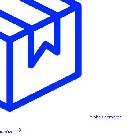
Minhas compras
audável