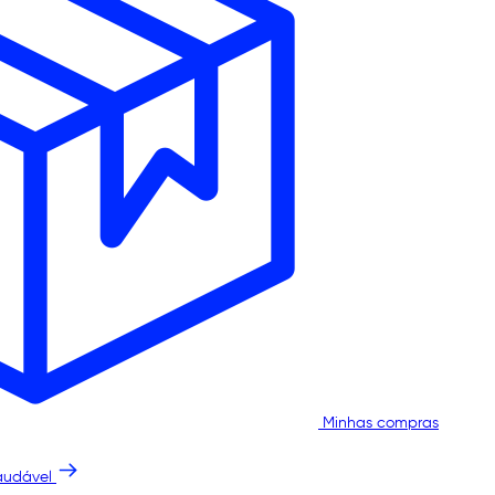
Minhas compras
audável