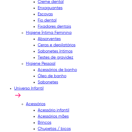
Creme dental
Enxaguantes
Escovas
Fio dental
Fixadores dentais
Higiene Íntima Feminina
Absorventes
Ceras e depilatórios
Sabonetes íntimos
Testes de gravidez
Higiene Pessoal
Acessórios de banho
Óleo de banho
Sabonetes
Universo Infantil
Acessórios
Acessório infantil
Acessórios mães
Brincos
Chupetas / bicos