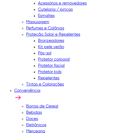
Acessórios e removedores
Cutelaria / pinças
Esmaltes
Maquiagem
Perfumes e Colônias
Proteção Solar e Repelentes
Bronzeadores
Kit pele verão
Pós-sol
Protetor corporal
Protetor facial
Protetor kids
Repelentes
Tintas e Colorações
Conveniência
Barras de Cereal
Bebidas
Doces
Eletrônicos
Mercearia