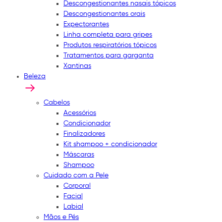
Descongestionantes nasais tópicos
Descongestionantes orais
Expectorantes
Linha completa para gripes
Produtos respiratórios tópicos
Tratamentos para garganta
Xantinas
Beleza
Cabelos
Acessórios
Condicionador
Finalizadores
Kit shampoo + condicionador
Máscaras
Shampoo
Cuidado com a Pele
Corporal
Facial
Labial
Mãos e Pés