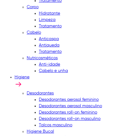
Tratamento
Corpo
Hidratante
Limpeza
Tratamento
Cabelo
Anticaspa
Antiqueda
Tratamento
Nutricosméticos
Anti-idade
Cabelo e unha
Higiene
Desodorantes
Desodorantes aerosol feminino
Desodorantes aerosol masculino
Desodorantes roll-on feminino
Desodorantes roll-on masculino
Talcos masculino
Higiene Bucal