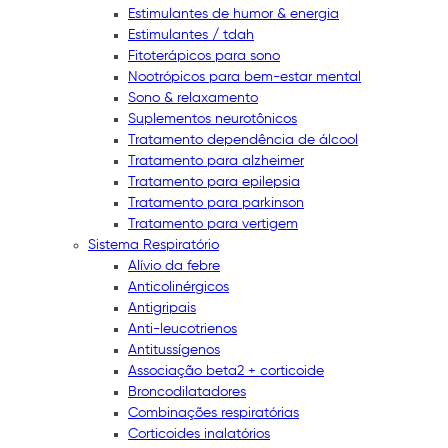
Estimulantes de humor & energia
Estimulantes / tdah
Fitoterápicos para sono
Nootrópicos para bem-estar mental
Sono & relaxamento
Suplementos neurotônicos
Tratamento dependência de álcool
Tratamento para alzheimer
Tratamento para epilepsia
Tratamento para parkinson
Tratamento para vertigem
Sistema Respiratório
Alívio da febre
Anticolinérgicos
Antigripais
Anti-leucotrienos
Antitussígenos
Associação beta2 + corticoide
Broncodilatadores
Combinações respiratórias
Corticoides inalatórios