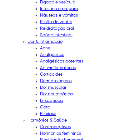
Fígado e vesícula
Intestino e preparo
Náuseas e vômitos
Prisão de ventre
Reidratação oral
Saúde intestinal
Dor & Inflamação
Acne
Analgésicos
Analgésicos potentes
Anti-inflamatórios
Corticoides
Dermatológicos
Dor muscular
Dor neuropática
Enxaqueca
Gota
Psoríase
Hormônios & Saúde
Contraceptivos
Hormônios femininos
Modulação hormonal