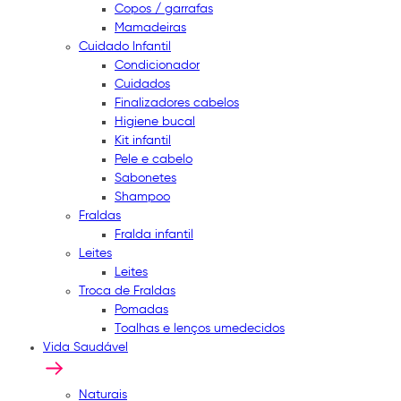
Copos / garrafas
Mamadeiras
Cuidado Infantil
Condicionador
Cuidados
Finalizadores cabelos
Higiene bucal
Kit infantil
Pele e cabelo
Sabonetes
Shampoo
Fraldas
Fralda infantil
Leites
Leites
Troca de Fraldas
Pomadas
Toalhas e lenços umedecidos
Vida Saudável
Naturais