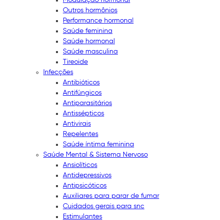
Outros hormônios
Performance hormonal
Saúde feminina
Saúde hormonal
Saúde masculina
Tireoide
Infecções
Antibióticos
Antifúngicos
Antiparasitários
Antissépticos
Antivirais
Repelentes
Saúde íntima feminina
Saúde Mental & Sistema Nervoso
Ansiolíticos
Antidepressivos
Antipsicóticos
Auxiliares para parar de fumar
Cuidados gerais para snc
Estimulantes