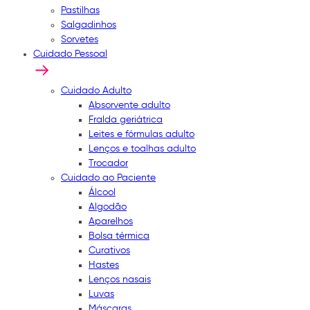
Pastilhas
Salgadinhos
Sorvetes
Cuidado Pessoal
Cuidado Adulto
Absorvente adulto
Fralda geriátrica
Leites e fórmulas adulto
Lenços e toalhas adulto
Trocador
Cuidado ao Paciente
Álcool
Algodão
Aparelhos
Bolsa térmica
Curativos
Hastes
Lenços nasais
Luvas
Máscaras