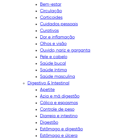
Bem-estar
Circulação
Corticoides
Cuidados pessoais
Curativos
Dor e inflamação
Olhos e visão
Ouvido, nariz e garganta
Pele e cabelo
Saúde bucal
Saúde íntima
Saúde masculina
Digestivo & Intestinal
Apetite
Azia e má digestão
Cólica e espasmos
Controle de peso
Diarreia e intestino
Digestão
Estômago e digestão
Estômago e úlcera