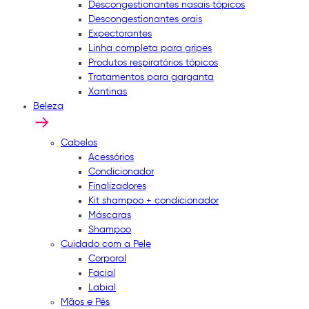
Descongestionantes nasais tópicos
Descongestionantes orais
Expectorantes
Linha completa para gripes
Produtos respiratórios tópicos
Tratamentos para garganta
Xantinas
Beleza
Cabelos
Acessórios
Condicionador
Finalizadores
Kit shampoo + condicionador
Máscaras
Shampoo
Cuidado com a Pele
Corporal
Facial
Labial
Mãos e Pés