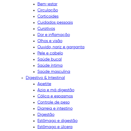
Bem-estar
Circulação
Corticoides
Cuidados pessoais
Curativos
Dor e inflamação
Olhos e visão
Ouvido, nariz e garganta
Pele e cabelo
Saúde bucal
Saúde íntima
Saúde masculina
Digestivo & Intestinal
Apetite
Azia e má digestão
Cólica e espasmos
Controle de peso
Diarreia e intestino
Digestão
Estômago e digestão
Estômago e úlcera