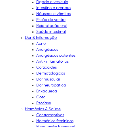
Fígado e vesícula
Intestino e preparo
Náuseas e vômitos
Prisão de ventre
Reidratação oral
Saúde intestinal
Dor & Inflamação
Acne
Analgésicos
Analgésicos potentes
Anti-inflamatórios
Corticoides
Dermatológicos
Dor muscular
Dor neuropática
Enxaqueca
Gota
Psoríase
Hormônios & Saúde
Contraceptivos
Hormônios femininos
Modulação hormonal