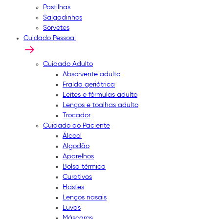
Pastilhas
Salgadinhos
Sorvetes
Cuidado Pessoal
Cuidado Adulto
Absorvente adulto
Fralda geriátrica
Leites e fórmulas adulto
Lenços e toalhas adulto
Trocador
Cuidado ao Paciente
Álcool
Algodão
Aparelhos
Bolsa térmica
Curativos
Hastes
Lenços nasais
Luvas
Máscaras