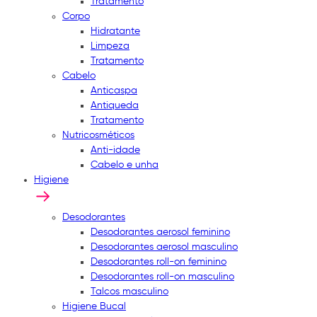
Tratamento
Corpo
Hidratante
Limpeza
Tratamento
Cabelo
Anticaspa
Antiqueda
Tratamento
Nutricosméticos
Anti-idade
Cabelo e unha
Higiene
Desodorantes
Desodorantes aerosol feminino
Desodorantes aerosol masculino
Desodorantes roll-on feminino
Desodorantes roll-on masculino
Talcos masculino
Higiene Bucal