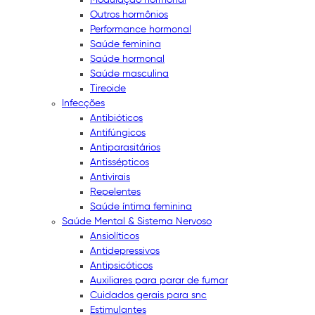
Outros hormônios
Performance hormonal
Saúde feminina
Saúde hormonal
Saúde masculina
Tireoide
Infecções
Antibióticos
Antifúngicos
Antiparasitários
Antissépticos
Antivirais
Repelentes
Saúde íntima feminina
Saúde Mental & Sistema Nervoso
Ansiolíticos
Antidepressivos
Antipsicóticos
Auxiliares para parar de fumar
Cuidados gerais para snc
Estimulantes