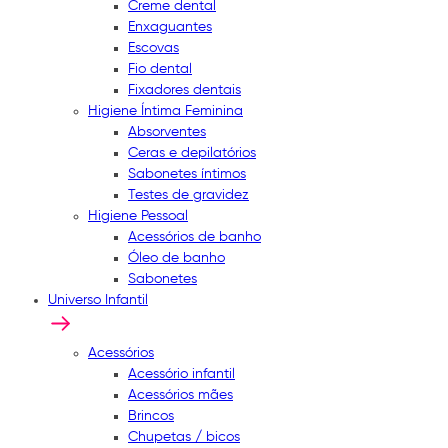
Creme dental
Enxaguantes
Escovas
Fio dental
Fixadores dentais
Higiene Íntima Feminina
Absorventes
Ceras e depilatórios
Sabonetes íntimos
Testes de gravidez
Higiene Pessoal
Acessórios de banho
Óleo de banho
Sabonetes
Universo Infantil
Acessórios
Acessório infantil
Acessórios mães
Brincos
Chupetas / bicos