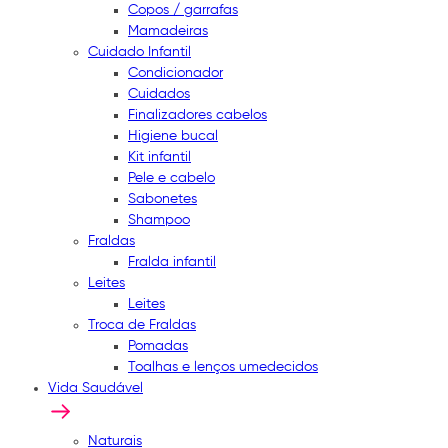
Copos / garrafas
Mamadeiras
Cuidado Infantil
Condicionador
Cuidados
Finalizadores cabelos
Higiene bucal
Kit infantil
Pele e cabelo
Sabonetes
Shampoo
Fraldas
Fralda infantil
Leites
Leites
Troca de Fraldas
Pomadas
Toalhas e lenços umedecidos
Vida Saudável
Naturais