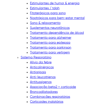
Estimulantes de humor & energia
Estimulantes / tdah
Fitoterápicos para sono
Nootrópicos para bem-estar mental
Sono & relaxamento
Suplementos neurotônicos
Tratamento dependência de álcool
Tratamento para alzheimer
Tratamento para epilepsia
Tratamento para parkinson
Tratamento para vertigem
Sistema Respiratório
Alívio da febre
Anticolinérgicos
Antigripais
Anti-leucotrienos
Antitussígenos
Associação beta2 + corticoide
Broncodilatadores
Combinações respiratórias
Corticoides inalatórios