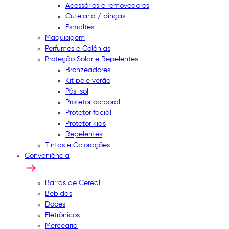
Acessórios e removedores
Cutelaria / pinças
Esmaltes
Maquiagem
Perfumes e Colônias
Proteção Solar e Repelentes
Bronzeadores
Kit pele verão
Pós-sol
Protetor corporal
Protetor facial
Protetor kids
Repelentes
Tintas e Colorações
Conveniência
Barras de Cereal
Bebidas
Doces
Eletrônicos
Mercearia