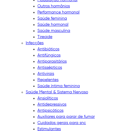
Outros hormônios
Performance hormonal
Saúde feminina
Saúde hormonal
Saúde masculina
Tireoide
Infecções
Antibióticos
Antifúngicos
Antiparasitários
Antissépticos
Antivirais
Repelentes
Saúde íntima feminina
Saúde Mental & Sistema Nervoso
Ansiolíticos
Antidepressivos
Antipsicóticos
Auxiliares para parar de fumar
Cuidados gerais para snc
Estimulantes