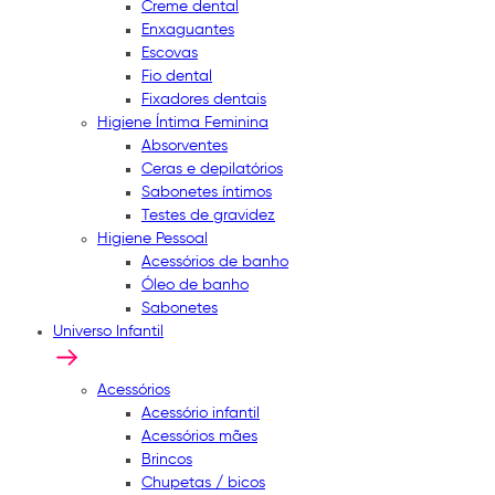
Creme dental
Enxaguantes
Escovas
Fio dental
Fixadores dentais
Higiene Íntima Feminina
Absorventes
Ceras e depilatórios
Sabonetes íntimos
Testes de gravidez
Higiene Pessoal
Acessórios de banho
Óleo de banho
Sabonetes
Universo Infantil
Acessórios
Acessório infantil
Acessórios mães
Brincos
Chupetas / bicos