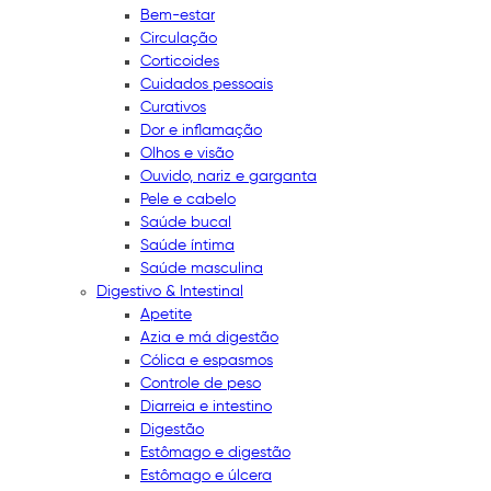
Bem-estar
Circulação
Corticoides
Cuidados pessoais
Curativos
Dor e inflamação
Olhos e visão
Ouvido, nariz e garganta
Pele e cabelo
Saúde bucal
Saúde íntima
Saúde masculina
Digestivo & Intestinal
Apetite
Azia e má digestão
Cólica e espasmos
Controle de peso
Diarreia e intestino
Digestão
Estômago e digestão
Estômago e úlcera