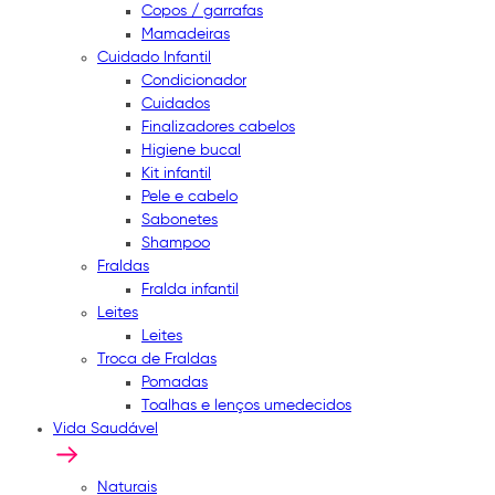
Copos / garrafas
Mamadeiras
Cuidado Infantil
Condicionador
Cuidados
Finalizadores cabelos
Higiene bucal
Kit infantil
Pele e cabelo
Sabonetes
Shampoo
Fraldas
Fralda infantil
Leites
Leites
Troca de Fraldas
Pomadas
Toalhas e lenços umedecidos
Vida Saudável
Naturais