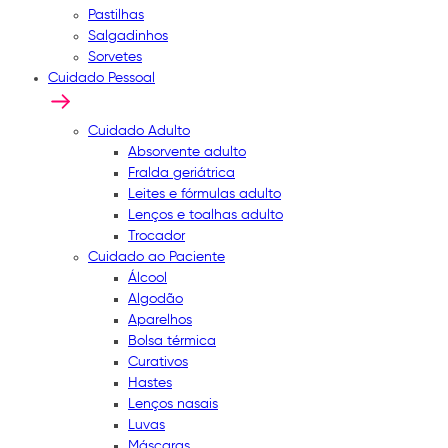
Pastilhas
Salgadinhos
Sorvetes
Cuidado Pessoal
Cuidado Adulto
Absorvente adulto
Fralda geriátrica
Leites e fórmulas adulto
Lenços e toalhas adulto
Trocador
Cuidado ao Paciente
Álcool
Algodão
Aparelhos
Bolsa térmica
Curativos
Hastes
Lenços nasais
Luvas
Máscaras