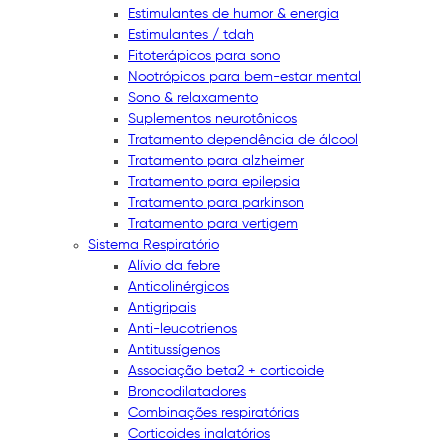
Estimulantes de humor & energia
Estimulantes / tdah
Fitoterápicos para sono
Nootrópicos para bem-estar mental
Sono & relaxamento
Suplementos neurotônicos
Tratamento dependência de álcool
Tratamento para alzheimer
Tratamento para epilepsia
Tratamento para parkinson
Tratamento para vertigem
Sistema Respiratório
Alívio da febre
Anticolinérgicos
Antigripais
Anti-leucotrienos
Antitussígenos
Associação beta2 + corticoide
Broncodilatadores
Combinações respiratórias
Corticoides inalatórios