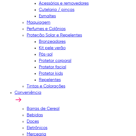
Acessórios e removedores
Cutelaria / pinças
Esmaltes
Maquiagem
Perfumes e Colônias
Proteção Solar e Repelentes
Bronzeadores
Kit pele verão
Pós-sol
Protetor corporal
Protetor facial
Protetor kids
Repelentes
Tintas e Colorações
Conveniência
Barras de Cereal
Bebidas
Doces
Eletrônicos
Mercearia