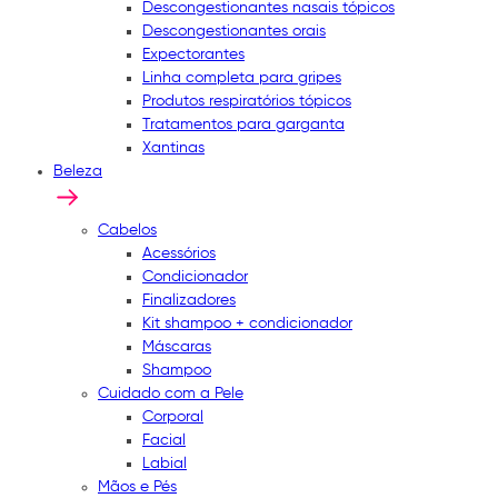
Descongestionantes nasais tópicos
Descongestionantes orais
Expectorantes
Linha completa para gripes
Produtos respiratórios tópicos
Tratamentos para garganta
Xantinas
Beleza
Cabelos
Acessórios
Condicionador
Finalizadores
Kit shampoo + condicionador
Máscaras
Shampoo
Cuidado com a Pele
Corporal
Facial
Labial
Mãos e Pés