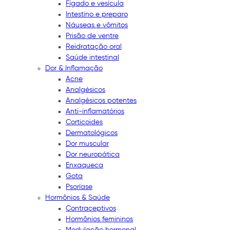
Fígado e vesícula
Intestino e preparo
Náuseas e vômitos
Prisão de ventre
Reidratação oral
Saúde intestinal
Dor & Inflamação
Acne
Analgésicos
Analgésicos potentes
Anti-inflamatórios
Corticoides
Dermatológicos
Dor muscular
Dor neuropática
Enxaqueca
Gota
Psoríase
Hormônios & Saúde
Contraceptivos
Hormônios femininos
Modulação hormonal