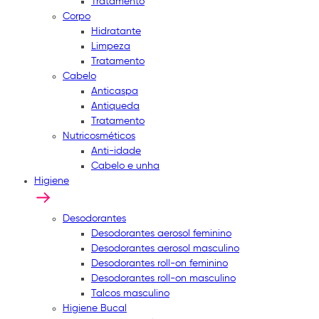
Tratamento
Corpo
Hidratante
Limpeza
Tratamento
Cabelo
Anticaspa
Antiqueda
Tratamento
Nutricosméticos
Anti-idade
Cabelo e unha
Higiene
Desodorantes
Desodorantes aerosol feminino
Desodorantes aerosol masculino
Desodorantes roll-on feminino
Desodorantes roll-on masculino
Talcos masculino
Higiene Bucal