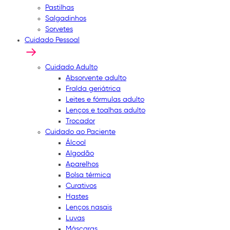
Pastilhas
Salgadinhos
Sorvetes
Cuidado Pessoal
Cuidado Adulto
Absorvente adulto
Fralda geriátrica
Leites e fórmulas adulto
Lenços e toalhas adulto
Trocador
Cuidado ao Paciente
Álcool
Algodão
Aparelhos
Bolsa térmica
Curativos
Hastes
Lenços nasais
Luvas
Máscaras