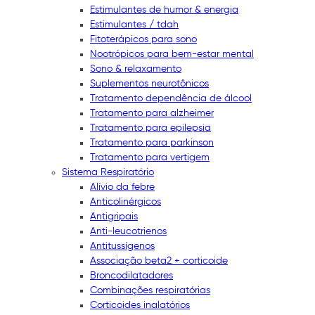
Estimulantes de humor & energia
Estimulantes / tdah
Fitoterápicos para sono
Nootrópicos para bem-estar mental
Sono & relaxamento
Suplementos neurotônicos
Tratamento dependência de álcool
Tratamento para alzheimer
Tratamento para epilepsia
Tratamento para parkinson
Tratamento para vertigem
Sistema Respiratório
Alívio da febre
Anticolinérgicos
Antigripais
Anti-leucotrienos
Antitussígenos
Associação beta2 + corticoide
Broncodilatadores
Combinações respiratórias
Corticoides inalatórios