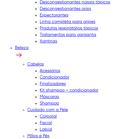
Descongestionantes nasais tópicos
Descongestionantes orais
Expectorantes
Linha completa para gripes
Produtos respiratórios tópicos
Tratamentos para garganta
Xantinas
Beleza
Cabelos
Acessórios
Condicionador
Finalizadores
Kit shampoo + condicionador
Máscaras
Shampoo
Cuidado com a Pele
Corporal
Facial
Labial
Mãos e Pés