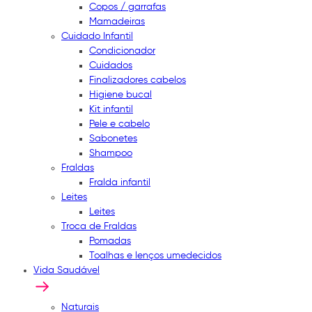
Copos / garrafas
Mamadeiras
Cuidado Infantil
Condicionador
Cuidados
Finalizadores cabelos
Higiene bucal
Kit infantil
Pele e cabelo
Sabonetes
Shampoo
Fraldas
Fralda infantil
Leites
Leites
Troca de Fraldas
Pomadas
Toalhas e lenços umedecidos
Vida Saudável
Naturais