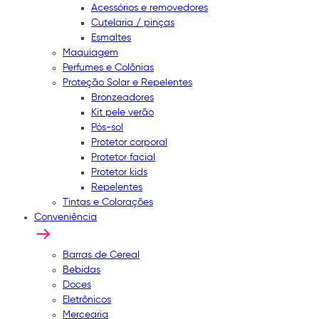
Acessórios e removedores
Cutelaria / pinças
Esmaltes
Maquiagem
Perfumes e Colônias
Proteção Solar e Repelentes
Bronzeadores
Kit pele verão
Pós-sol
Protetor corporal
Protetor facial
Protetor kids
Repelentes
Tintas e Colorações
Conveniência
Barras de Cereal
Bebidas
Doces
Eletrônicos
Mercearia