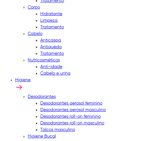
Tratamento
Corpo
Hidratante
Limpeza
Tratamento
Cabelo
Anticaspa
Antiqueda
Tratamento
Nutricosméticos
Anti-idade
Cabelo e unha
Higiene
Desodorantes
Desodorantes aerosol feminino
Desodorantes aerosol masculino
Desodorantes roll-on feminino
Desodorantes roll-on masculino
Talcos masculino
Higiene Bucal