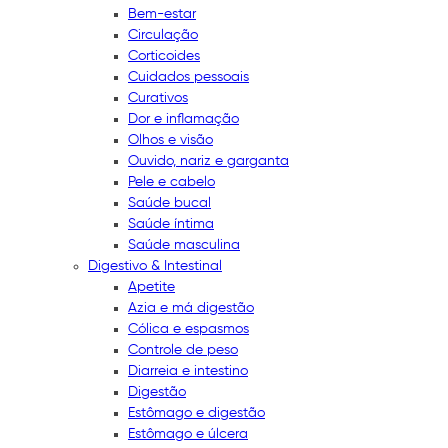
Bem-estar
Circulação
Corticoides
Cuidados pessoais
Curativos
Dor e inflamação
Olhos e visão
Ouvido, nariz e garganta
Pele e cabelo
Saúde bucal
Saúde íntima
Saúde masculina
Digestivo & Intestinal
Apetite
Azia e má digestão
Cólica e espasmos
Controle de peso
Diarreia e intestino
Digestão
Estômago e digestão
Estômago e úlcera