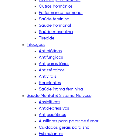
Outros hormônios
Performance hormonal
Saúde feminina
Saúde hormonal
Saúde masculina
Tireoide
Infecções
Antibióticos
Antifúngicos
Antiparasitários
Antissépticos
Antivirais
Repelentes
Saúde íntima feminina
Saúde Mental & Sistema Nervoso
Ansiolíticos
Antidepressivos
Antipsicóticos
Auxiliares para parar de fumar
Cuidados gerais para snc
Estimulantes