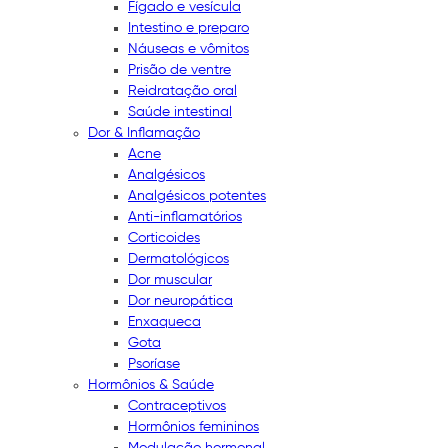
Fígado e vesícula
Intestino e preparo
Náuseas e vômitos
Prisão de ventre
Reidratação oral
Saúde intestinal
Dor & Inflamação
Acne
Analgésicos
Analgésicos potentes
Anti-inflamatórios
Corticoides
Dermatológicos
Dor muscular
Dor neuropática
Enxaqueca
Gota
Psoríase
Hormônios & Saúde
Contraceptivos
Hormônios femininos
Modulação hormonal