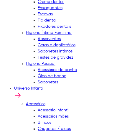
Creme dental
Enxaguantes
Escovas
Fio dental
Fixadores dentais
Higiene Íntima Feminina
Absorventes
Ceras e depilatórios
Sabonetes íntimos
Testes de gravidez
Higiene Pessoal
Acessórios de banho
Óleo de banho
Sabonetes
Universo Infantil
Acessórios
Acessório infantil
Acessórios mães
Brincos
Chupetas / bicos