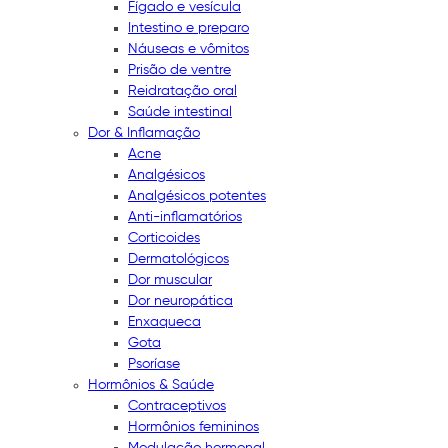
Fígado e vesícula
Intestino e preparo
Náuseas e vômitos
Prisão de ventre
Reidratação oral
Saúde intestinal
Dor & Inflamação
Acne
Analgésicos
Analgésicos potentes
Anti-inflamatórios
Corticoides
Dermatológicos
Dor muscular
Dor neuropática
Enxaqueca
Gota
Psoríase
Hormônios & Saúde
Contraceptivos
Hormônios femininos
Modulação hormonal