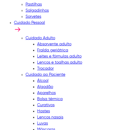
Pastilhas
Salgadinhos
Sorvetes
Cuidado Pessoal
Cuidado Adulto
Absorvente adulto
Fralda geriátrica
Leites e fórmulas adulto
Lenços e toalhas adulto
Trocador
Cuidado ao Paciente
Álcool
Algodão
Aparelhos
Bolsa térmica
Curativos
Hastes
Lenços nasais
Luvas
Máscaras