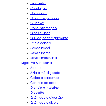
Bem-estar
Circulação
Corticoides
Cuidados pessoais
Curativos
Dor e inflamação
Olhos e visão
Ouvido, nariz e garganta
Pele e cabelo
Saúde bucal
Saúde íntima
Saúde masculina
Digestivo & Intestinal
Apetite
Azia e má digestão
Cólica e espasmos
Controle de peso
Diarreia e intestino
Digestão
Estômago e digestão
Estômago e úlcera