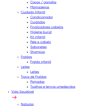
Copos / garrafas
Mamadeiras
Cuidado Infantil
Condicionador
Cuidados
Finalizadores cabelos
Higiene bucal
Kit infantil
Pele e cabelo
Sabonetes
Shampoo
Fraldas
Fralda infantil
Leites
Leites
Troca de Fraldas
Pomadas
Toalhas e lenços umedecidos
Vida Saudável
Naturais