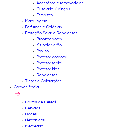
Acessórios e removedores
Cutelaria / pinças
Esmaltes
Maquiagem
Perfumes e Colônias
Proteção Solar e Repelentes
Bronzeadores
Kit pele verão
Pós-sol
Protetor corporal
Protetor facial
Protetor kids
Repelentes
Tintas e Colorações
Conveniência
Barras de Cereal
Bebidas
Doces
Eletrônicos
Mercearia