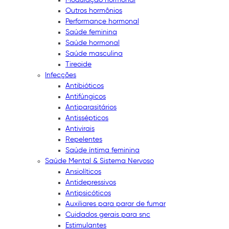
Outros hormônios
Performance hormonal
Saúde feminina
Saúde hormonal
Saúde masculina
Tireoide
Infecções
Antibióticos
Antifúngicos
Antiparasitários
Antissépticos
Antivirais
Repelentes
Saúde íntima feminina
Saúde Mental & Sistema Nervoso
Ansiolíticos
Antidepressivos
Antipsicóticos
Auxiliares para parar de fumar
Cuidados gerais para snc
Estimulantes