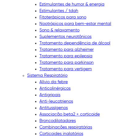
Estimulantes de humor & energia
Estimulantes / tdah
Fitoterápicos para sono
Nootrópicos para bem-estar mental
Sono & relaxamento
Suplementos neurotônicos
Tratamento dependência de álcool
Tratamento para alzheimer
Tratamento para epilepsia
Tratamento para parkinson
Tratamento para vertigem
Sistema Respiratório
Alívio da febre
Anticolinérgicos
Antigripais
Anti-leucotrienos
Antitussígenos
Associação beta2 + corticoide
Broncodilatadores
Combinações respiratórias
Corticoides inalatórios