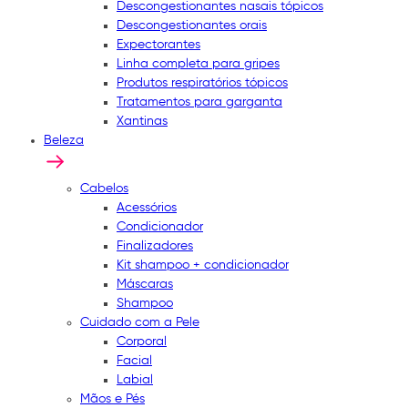
Descongestionantes nasais tópicos
Descongestionantes orais
Expectorantes
Linha completa para gripes
Produtos respiratórios tópicos
Tratamentos para garganta
Xantinas
Beleza
Cabelos
Acessórios
Condicionador
Finalizadores
Kit shampoo + condicionador
Máscaras
Shampoo
Cuidado com a Pele
Corporal
Facial
Labial
Mãos e Pés