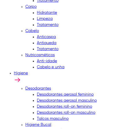
Tratamento
Corpo
Hidratante
Limpeza
Tratamento
Cabelo
Anticaspa
Antiqueda
Tratamento
Nutricosméticos
Anti-idade
Cabelo e unha
Higiene
Desodorantes
Desodorantes aerosol feminino
Desodorantes aerosol masculino
Desodorantes roll-on feminino
Desodorantes roll-on masculino
Talcos masculino
Higiene Bucal