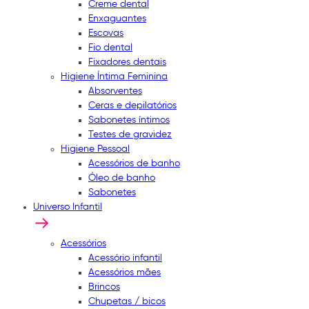
Creme dental
Enxaguantes
Escovas
Fio dental
Fixadores dentais
Higiene Íntima Feminina
Absorventes
Ceras e depilatórios
Sabonetes íntimos
Testes de gravidez
Higiene Pessoal
Acessórios de banho
Óleo de banho
Sabonetes
Universo Infantil
Acessórios
Acessório infantil
Acessórios mães
Brincos
Chupetas / bicos