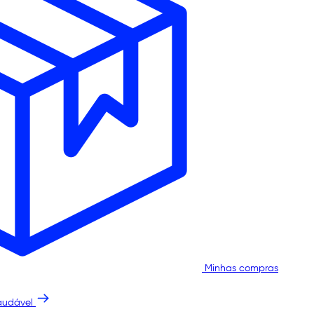
Minhas compras
audável