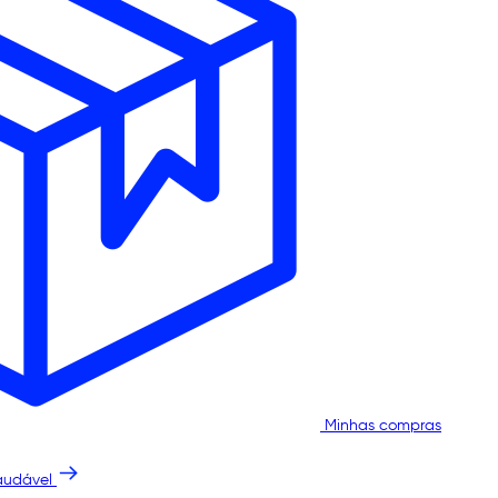
Minhas compras
audável