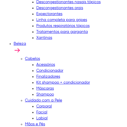
Descongestionantes nasais tópicos
Descongestionantes orais
Expectorantes
Linha completa para gripes
Produtos respiratórios tópicos
Tratamentos para garganta
Xantinas
Beleza
Cabelos
Acessórios
Condicionador
Finalizadores
Kit shampoo + condicionador
Máscaras
Shampoo
Cuidado com a Pele
Corporal
Facial
Labial
Mãos e Pés