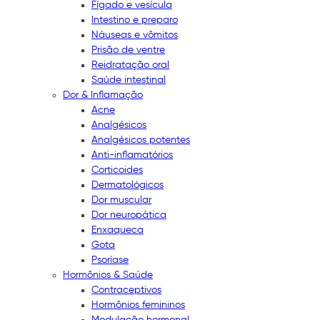
Fígado e vesícula
Intestino e preparo
Náuseas e vômitos
Prisão de ventre
Reidratação oral
Saúde intestinal
Dor & Inflamação
Acne
Analgésicos
Analgésicos potentes
Anti-inflamatórios
Corticoides
Dermatológicos
Dor muscular
Dor neuropática
Enxaqueca
Gota
Psoríase
Hormônios & Saúde
Contraceptivos
Hormônios femininos
Modulação hormonal