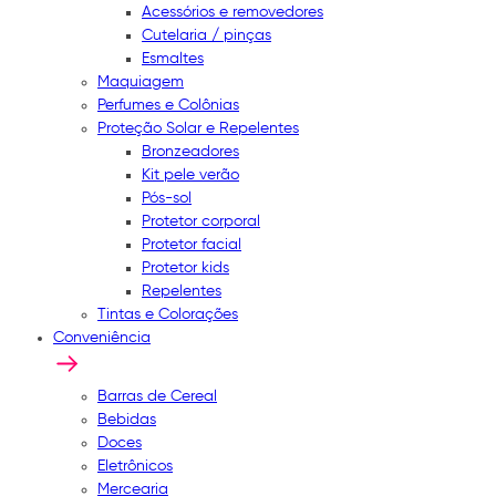
Acessórios e removedores
Cutelaria / pinças
Esmaltes
Maquiagem
Perfumes e Colônias
Proteção Solar e Repelentes
Bronzeadores
Kit pele verão
Pós-sol
Protetor corporal
Protetor facial
Protetor kids
Repelentes
Tintas e Colorações
Conveniência
Barras de Cereal
Bebidas
Doces
Eletrônicos
Mercearia