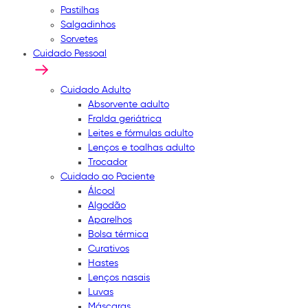
Pastilhas
Salgadinhos
Sorvetes
Cuidado Pessoal
Cuidado Adulto
Absorvente adulto
Fralda geriátrica
Leites e fórmulas adulto
Lenços e toalhas adulto
Trocador
Cuidado ao Paciente
Álcool
Algodão
Aparelhos
Bolsa térmica
Curativos
Hastes
Lenços nasais
Luvas
Máscaras