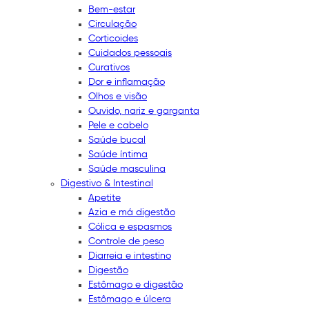
Bem-estar
Circulação
Corticoides
Cuidados pessoais
Curativos
Dor e inflamação
Olhos e visão
Ouvido, nariz e garganta
Pele e cabelo
Saúde bucal
Saúde íntima
Saúde masculina
Digestivo & Intestinal
Apetite
Azia e má digestão
Cólica e espasmos
Controle de peso
Diarreia e intestino
Digestão
Estômago e digestão
Estômago e úlcera