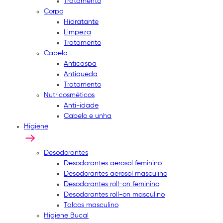
Tratamento
Corpo
Hidratante
Limpeza
Tratamento
Cabelo
Anticaspa
Antiqueda
Tratamento
Nutricosméticos
Anti-idade
Cabelo e unha
Higiene
Desodorantes
Desodorantes aerosol feminino
Desodorantes aerosol masculino
Desodorantes roll-on feminino
Desodorantes roll-on masculino
Talcos masculino
Higiene Bucal