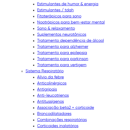
Estimulantes de humor & energia
Estimulantes / tdah
Fitoterápicos para sono
Nootrópicos para bem-estar mental
Sono & relaxamento
Suplementos neurotônicos
Tratamento dependência de álcool
Tratamento para alzheimer
Tratamento para epilepsia
Tratamento para parkinson
Tratamento para vertigem
Sistema Respiratório
Alívio da febre
Anticolinérgicos
Antigripais
Anti-leucotrienos
Antitussígenos
Associação beta2 + corticoide
Broncodilatadores
Combinações respiratórias
Corticoides inalatórios