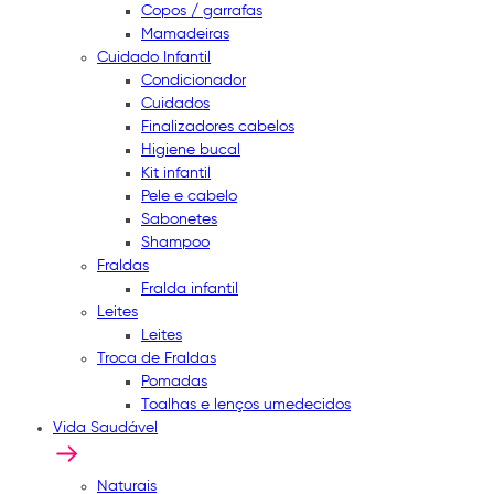
Copos / garrafas
Mamadeiras
Cuidado Infantil
Condicionador
Cuidados
Finalizadores cabelos
Higiene bucal
Kit infantil
Pele e cabelo
Sabonetes
Shampoo
Fraldas
Fralda infantil
Leites
Leites
Troca de Fraldas
Pomadas
Toalhas e lenços umedecidos
Vida Saudável
Naturais