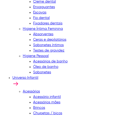
Creme dental
Enxaguantes
Escovas
Fio dental
Fixadores dentais
Higiene Íntima Feminina
Absorventes
Ceras e depilatórios
Sabonetes íntimos
Testes de gravidez
Higiene Pessoal
Acessórios de banho
Óleo de banho
Sabonetes
Universo Infantil
Acessórios
Acessório infantil
Acessórios mães
Brincos
Chupetas / bicos