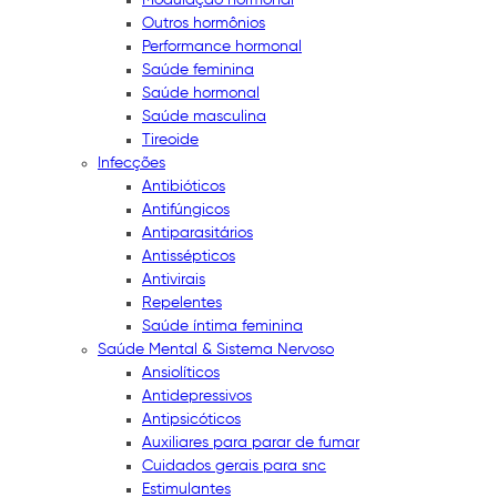
Outros hormônios
Performance hormonal
Saúde feminina
Saúde hormonal
Saúde masculina
Tireoide
Infecções
Antibióticos
Antifúngicos
Antiparasitários
Antissépticos
Antivirais
Repelentes
Saúde íntima feminina
Saúde Mental & Sistema Nervoso
Ansiolíticos
Antidepressivos
Antipsicóticos
Auxiliares para parar de fumar
Cuidados gerais para snc
Estimulantes