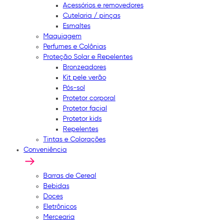
Acessórios e removedores
Cutelaria / pinças
Esmaltes
Maquiagem
Perfumes e Colônias
Proteção Solar e Repelentes
Bronzeadores
Kit pele verão
Pós-sol
Protetor corporal
Protetor facial
Protetor kids
Repelentes
Tintas e Colorações
Conveniência
Barras de Cereal
Bebidas
Doces
Eletrônicos
Mercearia