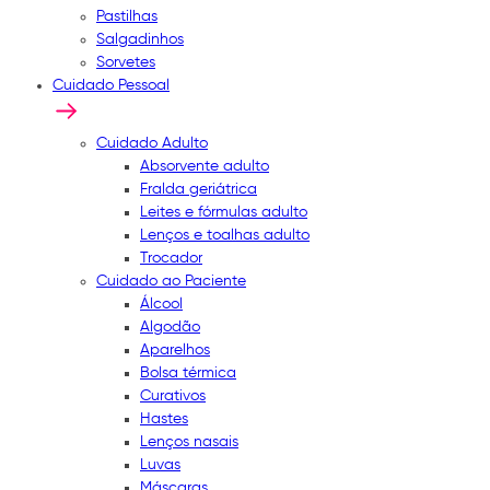
Pastilhas
Salgadinhos
Sorvetes
Cuidado Pessoal
Cuidado Adulto
Absorvente adulto
Fralda geriátrica
Leites e fórmulas adulto
Lenços e toalhas adulto
Trocador
Cuidado ao Paciente
Álcool
Algodão
Aparelhos
Bolsa térmica
Curativos
Hastes
Lenços nasais
Luvas
Máscaras