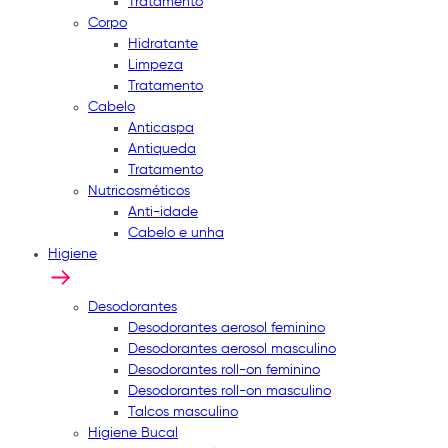
Tratamento
Corpo
Hidratante
Limpeza
Tratamento
Cabelo
Anticaspa
Antiqueda
Tratamento
Nutricosméticos
Anti-idade
Cabelo e unha
Higiene
Desodorantes
Desodorantes aerosol feminino
Desodorantes aerosol masculino
Desodorantes roll-on feminino
Desodorantes roll-on masculino
Talcos masculino
Higiene Bucal