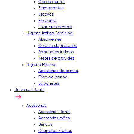
Creme dental
Enxaguantes
Escovas
Fio dental
Fixadores dentais
Higiene Íntima Feminina
Absorventes
Ceras e depilatórios
Sabonetes íntimos
Testes de gravidez
Higiene Pessoal
Acessórios de banho
Óleo de banho
Sabonetes
Universo Infantil
Acessórios
Acessório infantil
Acessórios mães
Brincos
Chupetas / bicos