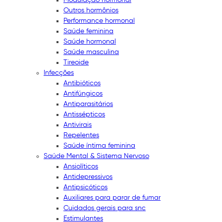
Outros hormônios
Performance hormonal
Saúde feminina
Saúde hormonal
Saúde masculina
Tireoide
Infecções
Antibióticos
Antifúngicos
Antiparasitários
Antissépticos
Antivirais
Repelentes
Saúde íntima feminina
Saúde Mental & Sistema Nervoso
Ansiolíticos
Antidepressivos
Antipsicóticos
Auxiliares para parar de fumar
Cuidados gerais para snc
Estimulantes