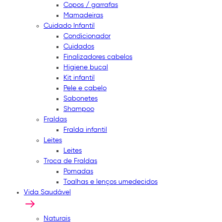
Copos / garrafas
Mamadeiras
Cuidado Infantil
Condicionador
Cuidados
Finalizadores cabelos
Higiene bucal
Kit infantil
Pele e cabelo
Sabonetes
Shampoo
Fraldas
Fralda infantil
Leites
Leites
Troca de Fraldas
Pomadas
Toalhas e lenços umedecidos
Vida Saudável
Naturais