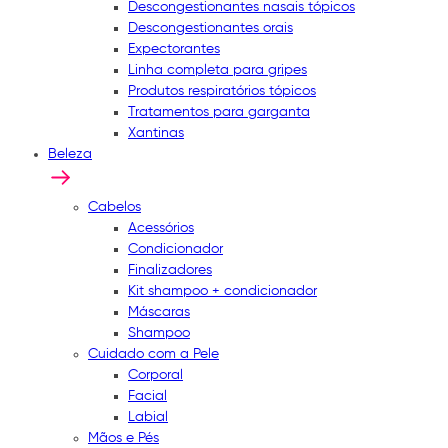
Descongestionantes nasais tópicos
Descongestionantes orais
Expectorantes
Linha completa para gripes
Produtos respiratórios tópicos
Tratamentos para garganta
Xantinas
Beleza
Cabelos
Acessórios
Condicionador
Finalizadores
Kit shampoo + condicionador
Máscaras
Shampoo
Cuidado com a Pele
Corporal
Facial
Labial
Mãos e Pés