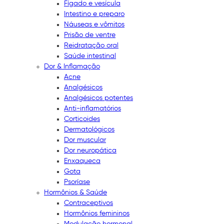
Fígado e vesícula
Intestino e preparo
Náuseas e vômitos
Prisão de ventre
Reidratação oral
Saúde intestinal
Dor & Inflamação
Acne
Analgésicos
Analgésicos potentes
Anti-inflamatórios
Corticoides
Dermatológicos
Dor muscular
Dor neuropática
Enxaqueca
Gota
Psoríase
Hormônios & Saúde
Contraceptivos
Hormônios femininos
Modulação hormonal