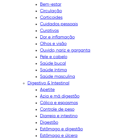
Bem-estar
Circulação
Corticoides
Cuidados pessoais
Curativos
Dor e inflamação
Olhos e visão
Ouvido, nariz e garganta
Pele e cabelo
Saúde bucal
Saúde íntima
Saúde masculina
Digestivo & Intestinal
Apetite
Azia e má digestão
Cólica e espasmos
Controle de peso
Diarreia e intestino
Digestão
Estômago e digestão
Estômago e úlcera