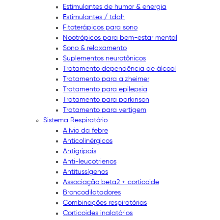
Estimulantes de humor & energia
Estimulantes / tdah
Fitoterápicos para sono
Nootrópicos para bem-estar mental
Sono & relaxamento
Suplementos neurotônicos
Tratamento dependência de álcool
Tratamento para alzheimer
Tratamento para epilepsia
Tratamento para parkinson
Tratamento para vertigem
Sistema Respiratório
Alívio da febre
Anticolinérgicos
Antigripais
Anti-leucotrienos
Antitussígenos
Associação beta2 + corticoide
Broncodilatadores
Combinações respiratórias
Corticoides inalatórios