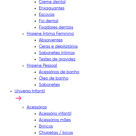
Creme dental
Enxaguantes
Escovas
Fio dental
Fixadores dentais
Higiene Íntima Feminina
Absorventes
Ceras e depilatórios
Sabonetes íntimos
Testes de gravidez
Higiene Pessoal
Acessórios de banho
Óleo de banho
Sabonetes
Universo Infantil
Acessórios
Acessório infantil
Acessórios mães
Brincos
Chupetas / bicos