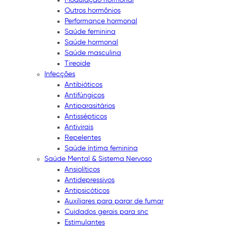
Outros hormônios
Performance hormonal
Saúde feminina
Saúde hormonal
Saúde masculina
Tireoide
Infecções
Antibióticos
Antifúngicos
Antiparasitários
Antissépticos
Antivirais
Repelentes
Saúde íntima feminina
Saúde Mental & Sistema Nervoso
Ansiolíticos
Antidepressivos
Antipsicóticos
Auxiliares para parar de fumar
Cuidados gerais para snc
Estimulantes