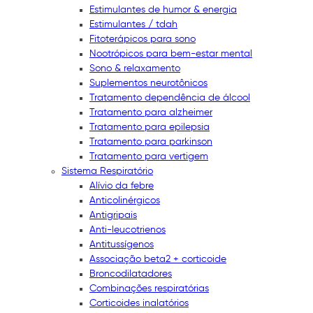
Estimulantes de humor & energia
Estimulantes / tdah
Fitoterápicos para sono
Nootrópicos para bem-estar mental
Sono & relaxamento
Suplementos neurotônicos
Tratamento dependência de álcool
Tratamento para alzheimer
Tratamento para epilepsia
Tratamento para parkinson
Tratamento para vertigem
Sistema Respiratório
Alívio da febre
Anticolinérgicos
Antigripais
Anti-leucotrienos
Antitussígenos
Associação beta2 + corticoide
Broncodilatadores
Combinações respiratórias
Corticoides inalatórios