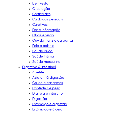
Bem-estar
Circulação
Corticoides
Cuidados pessoais
Curativos
Dor e inflamação
Olhos e visão
Ouvido, nariz e garganta
Pele e cabelo
Saúde bucal
Saúde íntima
Saúde masculina
Digestivo & Intestinal
Apetite
Azia e má digestão
Cólica e espasmos
Controle de peso
Diarreia e intestino
Digestão
Estômago e digestão
Estômago e úlcera