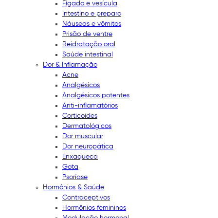
Fígado e vesícula
Intestino e preparo
Náuseas e vômitos
Prisão de ventre
Reidratação oral
Saúde intestinal
Dor & Inflamação
Acne
Analgésicos
Analgésicos potentes
Anti-inflamatórios
Corticoides
Dermatológicos
Dor muscular
Dor neuropática
Enxaqueca
Gota
Psoríase
Hormônios & Saúde
Contraceptivos
Hormônios femininos
Modulação hormonal