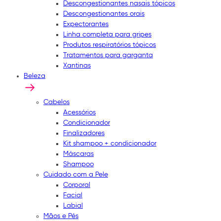
Descongestionantes nasais tópicos
Descongestionantes orais
Expectorantes
Linha completa para gripes
Produtos respiratórios tópicos
Tratamentos para garganta
Xantinas
Beleza
Cabelos
Acessórios
Condicionador
Finalizadores
Kit shampoo + condicionador
Máscaras
Shampoo
Cuidado com a Pele
Corporal
Facial
Labial
Mãos e Pés