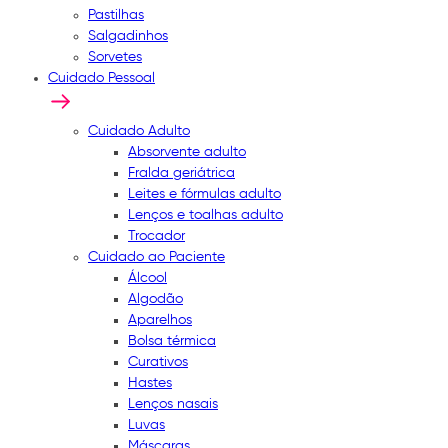
Pastilhas
Salgadinhos
Sorvetes
Cuidado Pessoal
Cuidado Adulto
Absorvente adulto
Fralda geriátrica
Leites e fórmulas adulto
Lenços e toalhas adulto
Trocador
Cuidado ao Paciente
Álcool
Algodão
Aparelhos
Bolsa térmica
Curativos
Hastes
Lenços nasais
Luvas
Máscaras