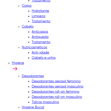
Tratamento
Corpo
Hidratante
Limpeza
Tratamento
Cabelo
Anticaspa
Antiqueda
Tratamento
Nutricosméticos
Anti-idade
Cabelo e unha
Higiene
Desodorantes
Desodorantes aerosol feminino
Desodorantes aerosol masculino
Desodorantes roll-on feminino
Desodorantes roll-on masculino
Talcos masculino
Higiene Bucal