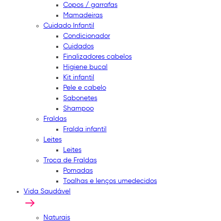
Copos / garrafas
Mamadeiras
Cuidado Infantil
Condicionador
Cuidados
Finalizadores cabelos
Higiene bucal
Kit infantil
Pele e cabelo
Sabonetes
Shampoo
Fraldas
Fralda infantil
Leites
Leites
Troca de Fraldas
Pomadas
Toalhas e lenços umedecidos
Vida Saudável
Naturais