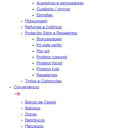
Acessórios e removedores
Cutelaria / pinças
Esmaltes
Maquiagem
Perfumes e Colônias
Proteção Solar e Repelentes
Bronzeadores
Kit pele verão
Pós-sol
Protetor corporal
Protetor facial
Protetor kids
Repelentes
Tintas e Colorações
Conveniência
Barras de Cereal
Bebidas
Doces
Eletrônicos
Mercearia