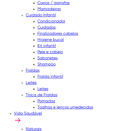
Copos / garrafas
Mamadeiras
Cuidado Infantil
Condicionador
Cuidados
Finalizadores cabelos
Higiene bucal
Kit infantil
Pele e cabelo
Sabonetes
Shampoo
Fraldas
Fralda infantil
Leites
Leites
Troca de Fraldas
Pomadas
Toalhas e lenços umedecidos
Vida Saudável
Naturais