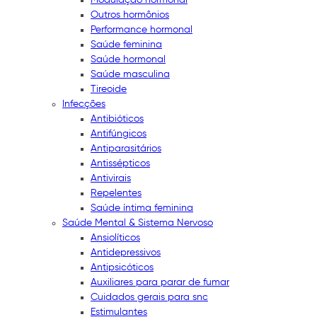
Outros hormônios
Performance hormonal
Saúde feminina
Saúde hormonal
Saúde masculina
Tireoide
Infecções
Antibióticos
Antifúngicos
Antiparasitários
Antissépticos
Antivirais
Repelentes
Saúde íntima feminina
Saúde Mental & Sistema Nervoso
Ansiolíticos
Antidepressivos
Antipsicóticos
Auxiliares para parar de fumar
Cuidados gerais para snc
Estimulantes