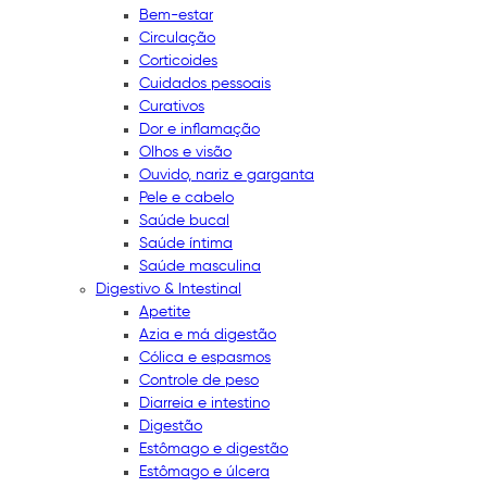
Bem-estar
Circulação
Corticoides
Cuidados pessoais
Curativos
Dor e inflamação
Olhos e visão
Ouvido, nariz e garganta
Pele e cabelo
Saúde bucal
Saúde íntima
Saúde masculina
Digestivo & Intestinal
Apetite
Azia e má digestão
Cólica e espasmos
Controle de peso
Diarreia e intestino
Digestão
Estômago e digestão
Estômago e úlcera