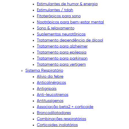
Estimulantes de humor & energia
Estimulantes / tdah
Fitoterápicos para sono
Nootrópicos para bem-estar mental
Sono & relaxamento
Suplementos neurotônicos
Tratamento dependência de álcool
Tratamento para alzheimer
Tratamento para epilepsia
Tratamento para parkinson
Tratamento para vertigem
Sistema Respiratório
Alívio da febre
Anticolinérgicos
Antigripais
Anti-leucotrienos
Antitussígenos
Associação beta2 + corticoide
Broncodilatadores
Combinações respiratórias
Corticoides inalatórios