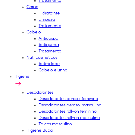
Tratamento
Corpo
Hidratante
Limpeza
Tratamento
Cabelo
Anticaspa
Antiqueda
Tratamento
Nutricosméticos
Anti-idade
Cabelo e unha
Higiene
Desodorantes
Desodorantes aerosol feminino
Desodorantes aerosol masculino
Desodorantes roll-on feminino
Desodorantes roll-on masculino
Talcos masculino
Higiene Bucal