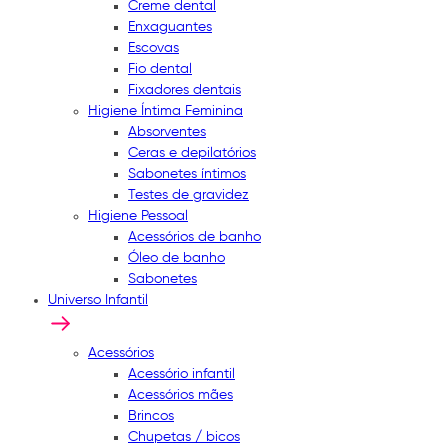
Creme dental
Enxaguantes
Escovas
Fio dental
Fixadores dentais
Higiene Íntima Feminina
Absorventes
Ceras e depilatórios
Sabonetes íntimos
Testes de gravidez
Higiene Pessoal
Acessórios de banho
Óleo de banho
Sabonetes
Universo Infantil
Acessórios
Acessório infantil
Acessórios mães
Brincos
Chupetas / bicos