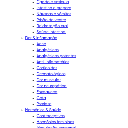
Fígado e vesícula
Intestino e preparo
Náuseas e vômitos
Prisão de ventre
Reidratação oral
Saúde intestinal
Dor & Inflamação
Acne
Analgésicos
Analgésicos potentes
Anti-inflamatórios
Corticoides
Dermatológicos
Dor muscular
Dor neuropática
Enxaqueca
Gota
Psoríase
Hormônios & Saúde
Contraceptivos
Hormônios femininos
Modulação hormonal