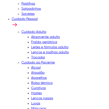
Pastilhas
Salgadinhos
Sorvetes
Cuidado Pessoal
Cuidado Adulto
Absorvente adulto
Fralda geriátrica
Leites e fórmulas adulto
Lenços e toalhas adulto
Trocador
Cuidado ao Paciente
Álcool
Algodão
Aparelhos
Bolsa térmica
Curativos
Hastes
Lenços nasais
Luvas
Máscaras