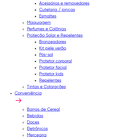
Acessórios e removedores
Cutelaria / pinças
Esmaltes
Maquiagem
Perfumes e Colônias
Proteção Solar e Repelentes
Bronzeadores
Kit pele verão
Pós-sol
Protetor corporal
Protetor facial
Protetor kids
Repelentes
Tintas e Colorações
Conveniência
Barras de Cereal
Bebidas
Doces
Eletrônicos
Mercearia