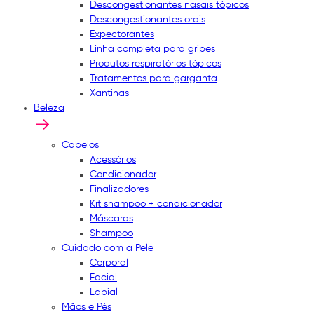
Descongestionantes nasais tópicos
Descongestionantes orais
Expectorantes
Linha completa para gripes
Produtos respiratórios tópicos
Tratamentos para garganta
Xantinas
Beleza
Cabelos
Acessórios
Condicionador
Finalizadores
Kit shampoo + condicionador
Máscaras
Shampoo
Cuidado com a Pele
Corporal
Facial
Labial
Mãos e Pés