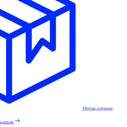
Minhas compras
audável