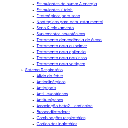
Estimulantes de humor & energia
Estimulantes / tdah
Fitoterápicos para sono
Nootrópicos para bem-estar mental
Sono & relaxamento
Suplementos neurotônicos
Tratamento dependência de álcool
Tratamento para alzheimer
Tratamento para epilepsia
Tratamento para parkinson
Tratamento para vertigem
Sistema Respiratório
Alívio da febre
Anticolinérgicos
Antigripais
Anti-leucotrienos
Antitussígenos
Associação beta2 + corticoide
Broncodilatadores
Combinações respiratórias
Corticoides inalatórios