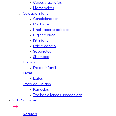
Copos / garrafas
Mamadeiras
Cuidado Infantil
Condicionador
Cuidados
Finalizadores cabelos
Higiene bucal
Kit infantil
Pele e cabelo
Sabonetes
Shampoo
Fraldas
Fralda infantil
Leites
Leites
Troca de Fraldas
Pomadas
Toalhas e lenços umedecidos
Vida Saudável
Naturais