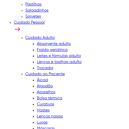
Pastilhas
Salgadinhos
Sorvetes
Cuidado Pessoal
Cuidado Adulto
Absorvente adulto
Fralda geriátrica
Leites e fórmulas adulto
Lenços e toalhas adulto
Trocador
Cuidado ao Paciente
Álcool
Algodão
Aparelhos
Bolsa térmica
Curativos
Hastes
Lenços nasais
Luvas
Máscaras