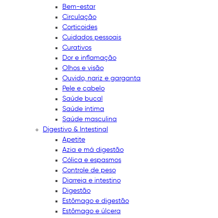
Bem-estar
Circulação
Corticoides
Cuidados pessoais
Curativos
Dor e inflamação
Olhos e visão
Ouvido, nariz e garganta
Pele e cabelo
Saúde bucal
Saúde íntima
Saúde masculina
Digestivo & Intestinal
Apetite
Azia e má digestão
Cólica e espasmos
Controle de peso
Diarreia e intestino
Digestão
Estômago e digestão
Estômago e úlcera