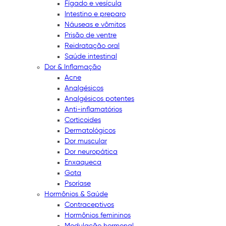
Fígado e vesícula
Intestino e preparo
Náuseas e vômitos
Prisão de ventre
Reidratação oral
Saúde intestinal
Dor & Inflamação
Acne
Analgésicos
Analgésicos potentes
Anti-inflamatórios
Corticoides
Dermatológicos
Dor muscular
Dor neuropática
Enxaqueca
Gota
Psoríase
Hormônios & Saúde
Contraceptivos
Hormônios femininos
Modulação hormonal