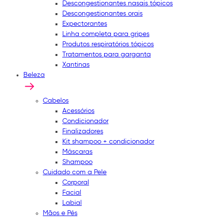
Descongestionantes nasais tópicos
Descongestionantes orais
Expectorantes
Linha completa para gripes
Produtos respiratórios tópicos
Tratamentos para garganta
Xantinas
Beleza
Cabelos
Acessórios
Condicionador
Finalizadores
Kit shampoo + condicionador
Máscaras
Shampoo
Cuidado com a Pele
Corporal
Facial
Labial
Mãos e Pés