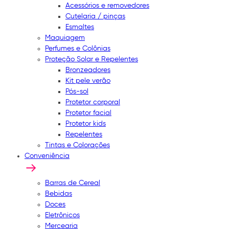
Acessórios e removedores
Cutelaria / pinças
Esmaltes
Maquiagem
Perfumes e Colônias
Proteção Solar e Repelentes
Bronzeadores
Kit pele verão
Pós-sol
Protetor corporal
Protetor facial
Protetor kids
Repelentes
Tintas e Colorações
Conveniência
Barras de Cereal
Bebidas
Doces
Eletrônicos
Mercearia