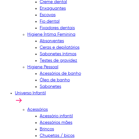
Creme dental
Enxaguantes
Escovas
Fio dental
Fixadores dentais
Higiene Íntima Feminina
Absorventes
Ceras e depilatórios
Sabonetes íntimos
Testes de gravidez
Higiene Pessoal
Acessórios de banho
Óleo de banho
Sabonetes
Universo Infantil
Acessórios
Acessório infantil
Acessórios mães
Brincos
Chupetas / bicos