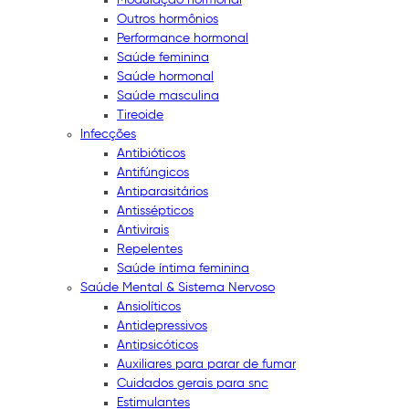
Outros hormônios
Performance hormonal
Saúde feminina
Saúde hormonal
Saúde masculina
Tireoide
Infecções
Antibióticos
Antifúngicos
Antiparasitários
Antissépticos
Antivirais
Repelentes
Saúde íntima feminina
Saúde Mental & Sistema Nervoso
Ansiolíticos
Antidepressivos
Antipsicóticos
Auxiliares para parar de fumar
Cuidados gerais para snc
Estimulantes