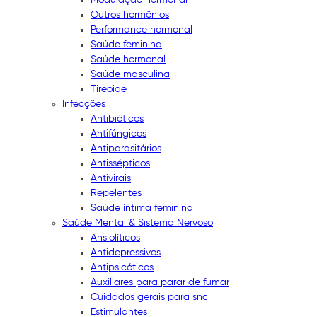
Outros hormônios
Performance hormonal
Saúde feminina
Saúde hormonal
Saúde masculina
Tireoide
Infecções
Antibióticos
Antifúngicos
Antiparasitários
Antissépticos
Antivirais
Repelentes
Saúde íntima feminina
Saúde Mental & Sistema Nervoso
Ansiolíticos
Antidepressivos
Antipsicóticos
Auxiliares para parar de fumar
Cuidados gerais para snc
Estimulantes