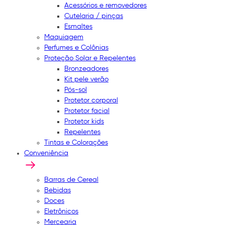
Acessórios e removedores
Cutelaria / pinças
Esmaltes
Maquiagem
Perfumes e Colônias
Proteção Solar e Repelentes
Bronzeadores
Kit pele verão
Pós-sol
Protetor corporal
Protetor facial
Protetor kids
Repelentes
Tintas e Colorações
Conveniência
Barras de Cereal
Bebidas
Doces
Eletrônicos
Mercearia