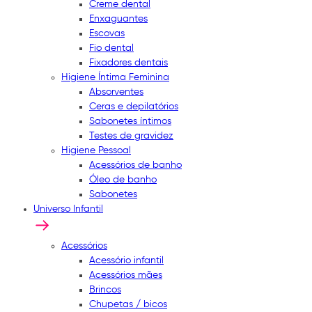
Creme dental
Enxaguantes
Escovas
Fio dental
Fixadores dentais
Higiene Íntima Feminina
Absorventes
Ceras e depilatórios
Sabonetes íntimos
Testes de gravidez
Higiene Pessoal
Acessórios de banho
Óleo de banho
Sabonetes
Universo Infantil
Acessórios
Acessório infantil
Acessórios mães
Brincos
Chupetas / bicos