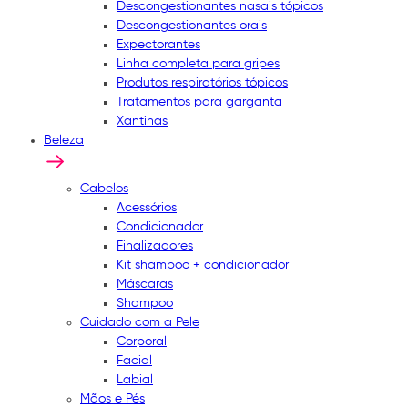
Descongestionantes nasais tópicos
Descongestionantes orais
Expectorantes
Linha completa para gripes
Produtos respiratórios tópicos
Tratamentos para garganta
Xantinas
Beleza
Cabelos
Acessórios
Condicionador
Finalizadores
Kit shampoo + condicionador
Máscaras
Shampoo
Cuidado com a Pele
Corporal
Facial
Labial
Mãos e Pés