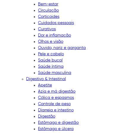
Bem-estar
Circulação
Corticoides
Cuidados pessoais
Curativos
Dor e inflamação
Olhos e visão
Ouvido, nariz e garganta
Pele e cabelo
Saúde bucal
Saúde íntima
Saúde masculina
Digestivo & Intestinal
Apetite
Azia e má digestão
Cólica e espasmos
Controle de peso
Diarreia e intestino
Digestão
Estômago e digestão
Estômago e úlcera