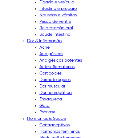
Fígado e vesícula
Intestino e preparo
Náuseas e vômitos
Prisão de ventre
Reidratação oral
Saúde intestinal
Dor & Inflamação
Acne
Analgésicos
Analgésicos potentes
Anti-inflamatórios
Corticoides
Dermatológicos
Dor muscular
Dor neuropática
Enxaqueca
Gota
Psoríase
Hormônios & Saúde
Contraceptivos
Hormônios femininos
Modulação hormonal