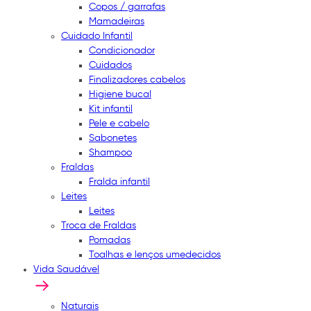
Copos / garrafas
Mamadeiras
Cuidado Infantil
Condicionador
Cuidados
Finalizadores cabelos
Higiene bucal
Kit infantil
Pele e cabelo
Sabonetes
Shampoo
Fraldas
Fralda infantil
Leites
Leites
Troca de Fraldas
Pomadas
Toalhas e lenços umedecidos
Vida Saudável
Naturais