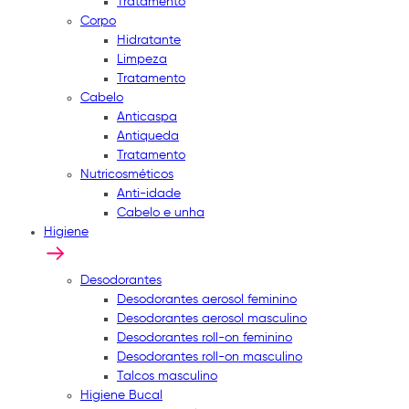
Tratamento
Corpo
Hidratante
Limpeza
Tratamento
Cabelo
Anticaspa
Antiqueda
Tratamento
Nutricosméticos
Anti-idade
Cabelo e unha
Higiene
Desodorantes
Desodorantes aerosol feminino
Desodorantes aerosol masculino
Desodorantes roll-on feminino
Desodorantes roll-on masculino
Talcos masculino
Higiene Bucal