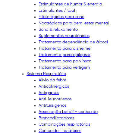
Estimulantes de humor & energia
Estimulantes / tdah
Fitoterápicos para sono
Nootrópicos para bem-estar mental
Sono & relaxamento
Suplementos neurotônicos
Tratamento dependência de álcool
Tratamento para alzheimer
Tratamento para epilepsia
Tratamento para parkinson
Tratamento para vertigem
Sistema Respiratório
Alívio da febre
Anticolinérgicos
Antigripais
Anti-leucotrienos
Antitussígenos
Associação beta2 + corticoide
Broncodilatadores
Combinações respiratórias
Corticoides inalatórios