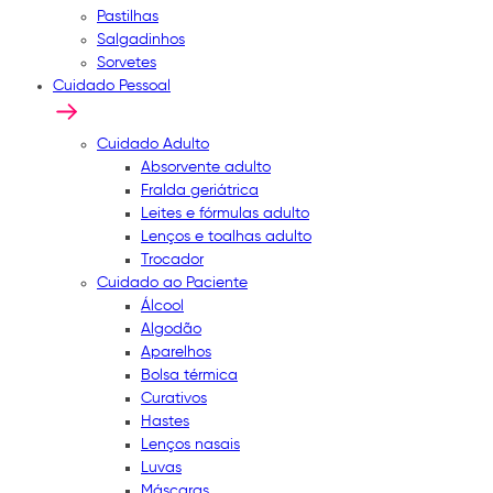
Pastilhas
Salgadinhos
Sorvetes
Cuidado Pessoal
Cuidado Adulto
Absorvente adulto
Fralda geriátrica
Leites e fórmulas adulto
Lenços e toalhas adulto
Trocador
Cuidado ao Paciente
Álcool
Algodão
Aparelhos
Bolsa térmica
Curativos
Hastes
Lenços nasais
Luvas
Máscaras