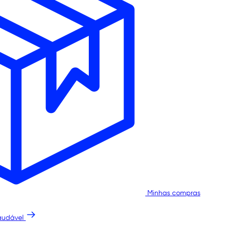
Minhas compras
audável