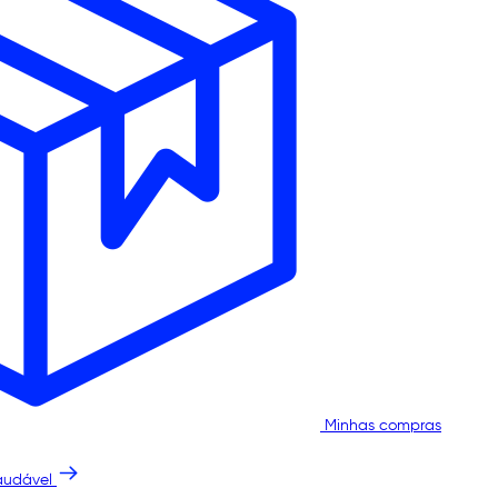
Minhas compras
audável