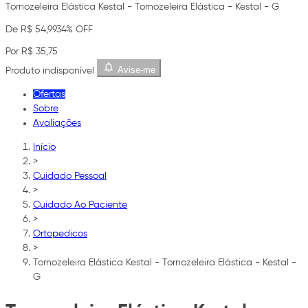
Tornozeleira Elástica Kestal - Tornozeleira Elástica - Kestal - G
De R$ 54,99
34% OFF
Por R$ 35,75
Avise-me
Produto indisponível
Ofertas
Sobre
Avaliações
Início
>
Cuidado Pessoal
>
Cuidado Ao Paciente
>
Ortopedicos
>
Tornozeleira Elástica Kestal - Tornozeleira Elástica - Kestal -
G