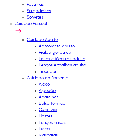
Pastilhas
Salgadinhos
Sorvetes
Cuidado Pessoal
Cuidado Adulto
Absorvente adulto
Fralda geriátrica
Leites e fórmulas adulto
Lenços e toalhas adulto
Trocador
Cuidado ao Paciente
Álcool
Algodão
Aparelhos
Bolsa térmica
Curativos
Hastes
Lenços nasais
Luvas
Máscaras