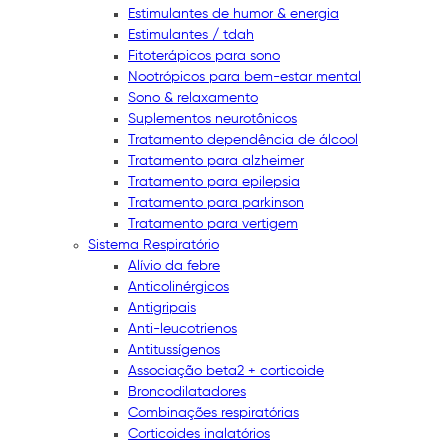
Estimulantes de humor & energia
Estimulantes / tdah
Fitoterápicos para sono
Nootrópicos para bem-estar mental
Sono & relaxamento
Suplementos neurotônicos
Tratamento dependência de álcool
Tratamento para alzheimer
Tratamento para epilepsia
Tratamento para parkinson
Tratamento para vertigem
Sistema Respiratório
Alívio da febre
Anticolinérgicos
Antigripais
Anti-leucotrienos
Antitussígenos
Associação beta2 + corticoide
Broncodilatadores
Combinações respiratórias
Corticoides inalatórios