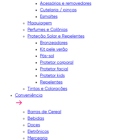
Acessórios e removedores
Cutelaria / pinças
Esmaltes
Maquiagem
Perfumes e Colônias
Proteção Solar e Repelentes
Bronzeadores
Kit pele verão
Pós-sol
Protetor corporal
Protetor facial
Protetor kids
Repelentes
Tintas e Colorações
Conveniência
Barras de Cereal
Bebidas
Doces
Eletrônicos
Mercearia