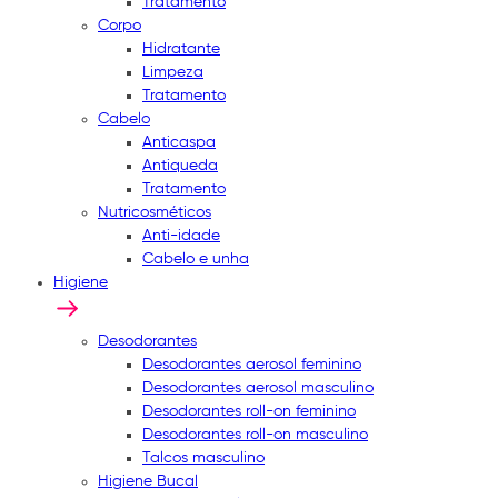
Tratamento
Corpo
Hidratante
Limpeza
Tratamento
Cabelo
Anticaspa
Antiqueda
Tratamento
Nutricosméticos
Anti-idade
Cabelo e unha
Higiene
Desodorantes
Desodorantes aerosol feminino
Desodorantes aerosol masculino
Desodorantes roll-on feminino
Desodorantes roll-on masculino
Talcos masculino
Higiene Bucal