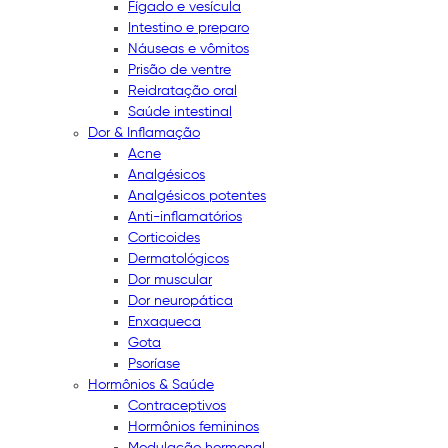
Fígado e vesícula
Intestino e preparo
Náuseas e vômitos
Prisão de ventre
Reidratação oral
Saúde intestinal
Dor & Inflamação
Acne
Analgésicos
Analgésicos potentes
Anti-inflamatórios
Corticoides
Dermatológicos
Dor muscular
Dor neuropática
Enxaqueca
Gota
Psoríase
Hormônios & Saúde
Contraceptivos
Hormônios femininos
Modulação hormonal