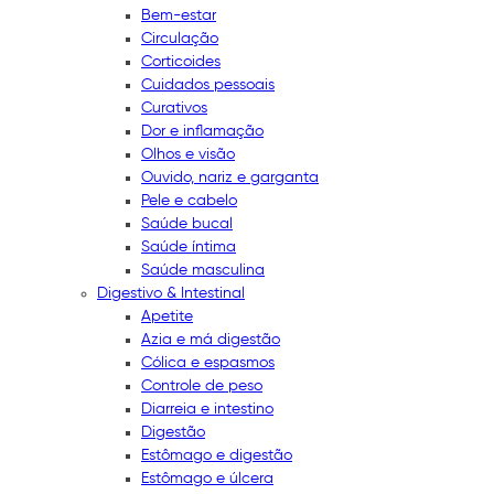
Bem-estar
Circulação
Corticoides
Cuidados pessoais
Curativos
Dor e inflamação
Olhos e visão
Ouvido, nariz e garganta
Pele e cabelo
Saúde bucal
Saúde íntima
Saúde masculina
Digestivo & Intestinal
Apetite
Azia e má digestão
Cólica e espasmos
Controle de peso
Diarreia e intestino
Digestão
Estômago e digestão
Estômago e úlcera