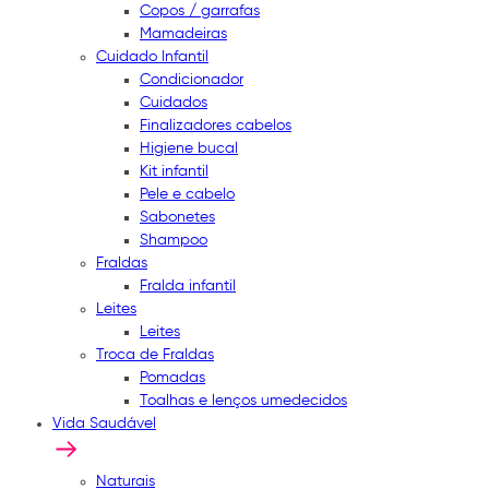
Copos / garrafas
Mamadeiras
Cuidado Infantil
Condicionador
Cuidados
Finalizadores cabelos
Higiene bucal
Kit infantil
Pele e cabelo
Sabonetes
Shampoo
Fraldas
Fralda infantil
Leites
Leites
Troca de Fraldas
Pomadas
Toalhas e lenços umedecidos
Vida Saudável
Naturais