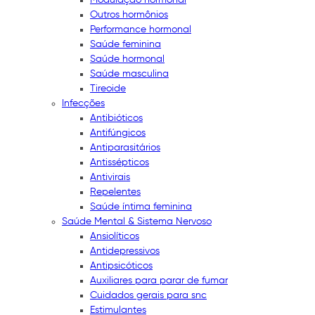
Outros hormônios
Performance hormonal
Saúde feminina
Saúde hormonal
Saúde masculina
Tireoide
Infecções
Antibióticos
Antifúngicos
Antiparasitários
Antissépticos
Antivirais
Repelentes
Saúde íntima feminina
Saúde Mental & Sistema Nervoso
Ansiolíticos
Antidepressivos
Antipsicóticos
Auxiliares para parar de fumar
Cuidados gerais para snc
Estimulantes