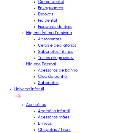
Creme dental
Enxaguantes
Escovas
Fio dental
Fixadores dentais
Higiene Íntima Feminina
Absorventes
Ceras e depilatórios
Sabonetes íntimos
Testes de gravidez
Higiene Pessoal
Acessórios de banho
Óleo de banho
Sabonetes
Universo Infantil
Acessórios
Acessório infantil
Acessórios mães
Brincos
Chupetas / bicos