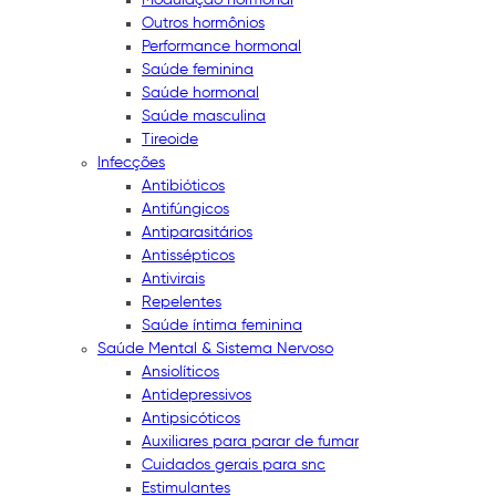
Outros hormônios
Performance hormonal
Saúde feminina
Saúde hormonal
Saúde masculina
Tireoide
Infecções
Antibióticos
Antifúngicos
Antiparasitários
Antissépticos
Antivirais
Repelentes
Saúde íntima feminina
Saúde Mental & Sistema Nervoso
Ansiolíticos
Antidepressivos
Antipsicóticos
Auxiliares para parar de fumar
Cuidados gerais para snc
Estimulantes