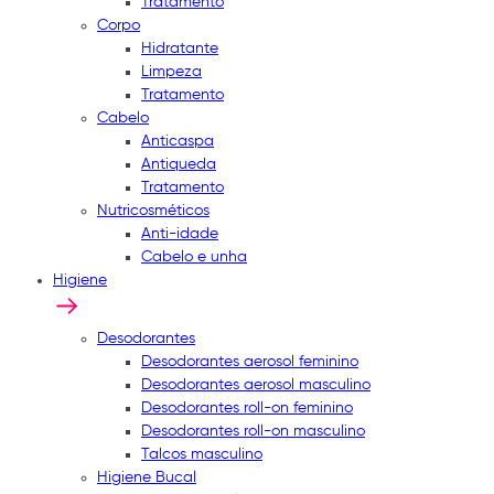
Tratamento
Corpo
Hidratante
Limpeza
Tratamento
Cabelo
Anticaspa
Antiqueda
Tratamento
Nutricosméticos
Anti-idade
Cabelo e unha
Higiene
Desodorantes
Desodorantes aerosol feminino
Desodorantes aerosol masculino
Desodorantes roll-on feminino
Desodorantes roll-on masculino
Talcos masculino
Higiene Bucal