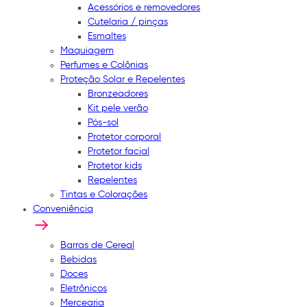
Acessórios e removedores
Cutelaria / pinças
Esmaltes
Maquiagem
Perfumes e Colônias
Proteção Solar e Repelentes
Bronzeadores
Kit pele verão
Pós-sol
Protetor corporal
Protetor facial
Protetor kids
Repelentes
Tintas e Colorações
Conveniência
Barras de Cereal
Bebidas
Doces
Eletrônicos
Mercearia