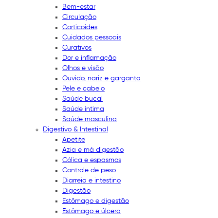
Bem-estar
Circulação
Corticoides
Cuidados pessoais
Curativos
Dor e inflamação
Olhos e visão
Ouvido, nariz e garganta
Pele e cabelo
Saúde bucal
Saúde íntima
Saúde masculina
Digestivo & Intestinal
Apetite
Azia e má digestão
Cólica e espasmos
Controle de peso
Diarreia e intestino
Digestão
Estômago e digestão
Estômago e úlcera