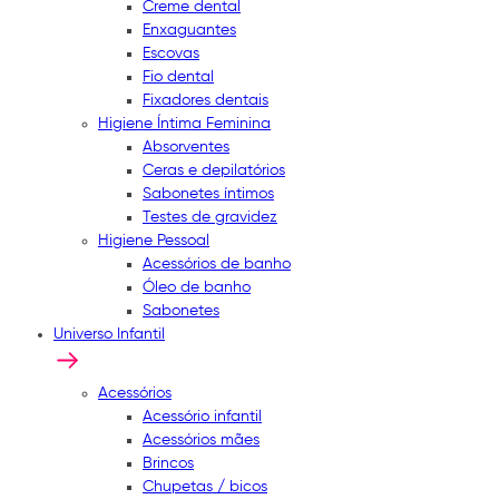
Creme dental
Enxaguantes
Escovas
Fio dental
Fixadores dentais
Higiene Íntima Feminina
Absorventes
Ceras e depilatórios
Sabonetes íntimos
Testes de gravidez
Higiene Pessoal
Acessórios de banho
Óleo de banho
Sabonetes
Universo Infantil
Acessórios
Acessório infantil
Acessórios mães
Brincos
Chupetas / bicos