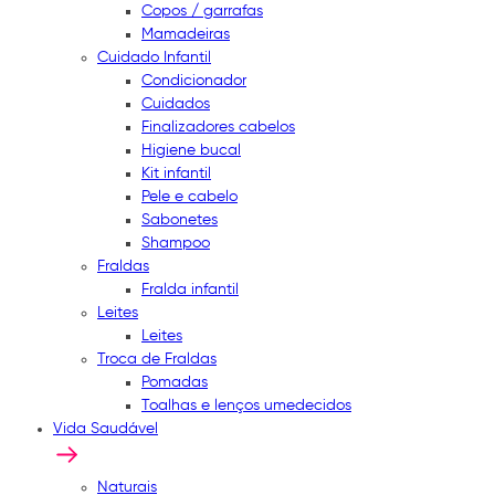
Copos / garrafas
Mamadeiras
Cuidado Infantil
Condicionador
Cuidados
Finalizadores cabelos
Higiene bucal
Kit infantil
Pele e cabelo
Sabonetes
Shampoo
Fraldas
Fralda infantil
Leites
Leites
Troca de Fraldas
Pomadas
Toalhas e lenços umedecidos
Vida Saudável
Naturais