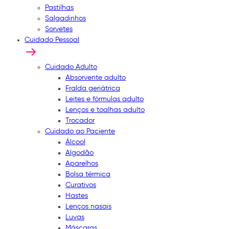
Pastilhas
Salgadinhos
Sorvetes
Cuidado Pessoal
Cuidado Adulto
Absorvente adulto
Fralda geriátrica
Leites e fórmulas adulto
Lenços e toalhas adulto
Trocador
Cuidado ao Paciente
Álcool
Algodão
Aparelhos
Bolsa térmica
Curativos
Hastes
Lenços nasais
Luvas
Máscaras