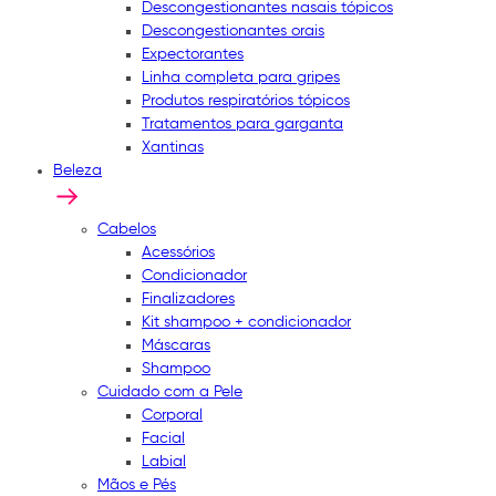
Descongestionantes nasais tópicos
Descongestionantes orais
Expectorantes
Linha completa para gripes
Produtos respiratórios tópicos
Tratamentos para garganta
Xantinas
Beleza
Cabelos
Acessórios
Condicionador
Finalizadores
Kit shampoo + condicionador
Máscaras
Shampoo
Cuidado com a Pele
Corporal
Facial
Labial
Mãos e Pés