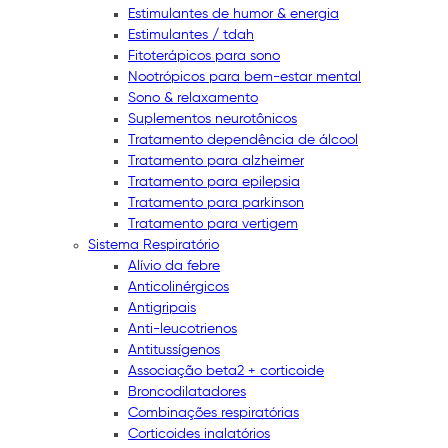
Estimulantes de humor & energia
Estimulantes / tdah
Fitoterápicos para sono
Nootrópicos para bem-estar mental
Sono & relaxamento
Suplementos neurotônicos
Tratamento dependência de álcool
Tratamento para alzheimer
Tratamento para epilepsia
Tratamento para parkinson
Tratamento para vertigem
Sistema Respiratório
Alívio da febre
Anticolinérgicos
Antigripais
Anti-leucotrienos
Antitussígenos
Associação beta2 + corticoide
Broncodilatadores
Combinações respiratórias
Corticoides inalatórios