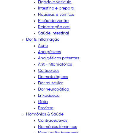
Fígado e vesícula
Intestino e preparo
Náuseas e vômitos
Prisão de ventre
Reidratação oral
Saúde intestinal
Dor & Inflamação
Acne
Analgésicos
Analgésicos potentes
Anti-inflamatórios
Corticoides
Dermatológicos
Dor muscular
Dor neuropática
Enxaqueca
Gota
Psoríase
Hormônios & Saúde
Contraceptivos
Hormônios femininos
Modulação hormonal