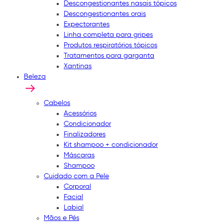
Descongestionantes nasais tópicos
Descongestionantes orais
Expectorantes
Linha completa para gripes
Produtos respiratórios tópicos
Tratamentos para garganta
Xantinas
Beleza
Cabelos
Acessórios
Condicionador
Finalizadores
Kit shampoo + condicionador
Máscaras
Shampoo
Cuidado com a Pele
Corporal
Facial
Labial
Mãos e Pés