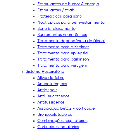
Estimulantes de humor & energia
Estimulantes / tdah
Fitoterápicos para sono
Nootrópicos para bem-estar mental
Sono & relaxamento
Suplementos neurotônicos
Tratamento dependência de álcool
Tratamento para alzheimer
Tratamento para epilepsia
Tratamento para parkinson
Tratamento para vertigem
Sistema Respiratório
Alívio da febre
Anticolinérgicos
Antigripais
Anti-leucotrienos
Antitussígenos
Associação beta2 + corticoide
Broncodilatadores
Combinações respiratórias
Corticoides inalatórios