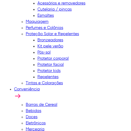
Acessórios e removedores
Cutelaria / pinças
Esmaltes
Maquiagem
Perfumes e Colônias
Proteção Solar e Repelentes
Bronzeadores
Kit pele verão
Pós-sol
Protetor corporal
Protetor facial
Protetor kids
Repelentes
Tintas e Colorações
Conveniência
Barras de Cereal
Bebidas
Doces
Eletrônicos
Mercearia