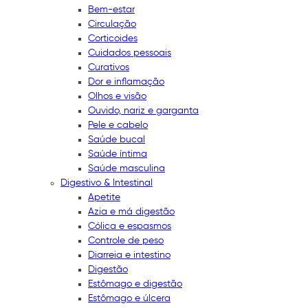
Bem-estar
Circulação
Corticoides
Cuidados pessoais
Curativos
Dor e inflamação
Olhos e visão
Ouvido, nariz e garganta
Pele e cabelo
Saúde bucal
Saúde íntima
Saúde masculina
Digestivo & Intestinal
Apetite
Azia e má digestão
Cólica e espasmos
Controle de peso
Diarreia e intestino
Digestão
Estômago e digestão
Estômago e úlcera