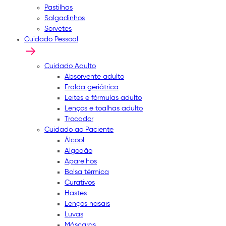
Pastilhas
Salgadinhos
Sorvetes
Cuidado Pessoal
Cuidado Adulto
Absorvente adulto
Fralda geriátrica
Leites e fórmulas adulto
Lenços e toalhas adulto
Trocador
Cuidado ao Paciente
Álcool
Algodão
Aparelhos
Bolsa térmica
Curativos
Hastes
Lenços nasais
Luvas
Máscaras