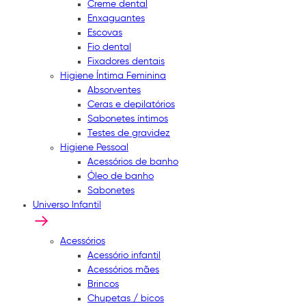
Creme dental
Enxaguantes
Escovas
Fio dental
Fixadores dentais
Higiene Íntima Feminina
Absorventes
Ceras e depilatórios
Sabonetes íntimos
Testes de gravidez
Higiene Pessoal
Acessórios de banho
Óleo de banho
Sabonetes
Universo Infantil
Acessórios
Acessório infantil
Acessórios mães
Brincos
Chupetas / bicos