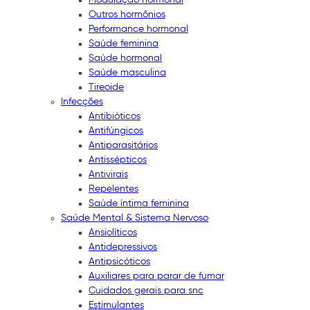
Outros hormônios
Performance hormonal
Saúde feminina
Saúde hormonal
Saúde masculina
Tireoide
Infecções
Antibióticos
Antifúngicos
Antiparasitários
Antissépticos
Antivirais
Repelentes
Saúde íntima feminina
Saúde Mental & Sistema Nervoso
Ansiolíticos
Antidepressivos
Antipsicóticos
Auxiliares para parar de fumar
Cuidados gerais para snc
Estimulantes