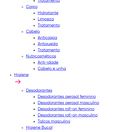
Tratamento
Corpo
Hidratante
Limpeza
Tratamento
Cabelo
Anticaspa
Antiqueda
Tratamento
Nutricosméticos
Anti-idade
Cabelo e unha
Higiene
Desodorantes
Desodorantes aerosol feminino
Desodorantes aerosol masculino
Desodorantes roll-on feminino
Desodorantes roll-on masculino
Talcos masculino
Higiene Bucal