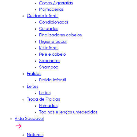
Copos / garrafas
Mamadeiras
Cuidado Infantil
Condicionador
Cuidados
Finalizadores cabelos
Higiene bucal
Kit infantil
Pele e cabelo
Sabonetes
Shampoo
Fraldas
Fralda infantil
Leites
Leites
Troca de Fraldas
Pomadas
Toalhas e lenços umedecidos
Vida Saudável
Naturais