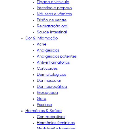
Fígado e vesícula
Intestino e preparo
Náuseas e vômitos
Prisão de ventre
Reidratação oral
Saúde intestinal
Dor & Inflamação
Acne
Analgésicos
Analgésicos potentes
Anti-inflamatórios
Corticoides
Dermatológicos
Dor muscular
Dor neuropática
Enxaqueca
Gota
Psoríase
Hormônios & Saúde
Contraceptivos
Hormônios femininos
Modulação hormonal