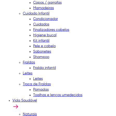
Copos / garrafas
Mamadeiras
Cuidado Infantil
Condicionador
Cuidados
Finalizadores cabelos
Higiene bucal
Kit infantil
Pele e cabelo
Sabonetes
Shampoo
Fraldas
Fralda infantil
Leites
Leites
Troca de Fraldas
Pomadas
Toalhas e lenços umedecidos
Vida Saudável
Naturais