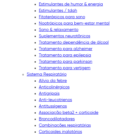
Estimulantes de humor & energia
Estimulantes / tdah
Fitoterápicos para sono
Nootrópicos para bem-estar mental
Sono & relaxamento
Suplementos neurotônicos
Tratamento dependência de álcool
Tratamento para alzheimer
Tratamento para epilepsia
Tratamento para parkinson
Tratamento para vertigem
Sistema Respiratório
Alívio da febre
Anticolinérgicos
Antigripais
Anti-leucotrienos
Antitussígenos
Associação beta2 + corticoide
Broncodilatadores
Combinações respiratórias
Corticoides inalatórios