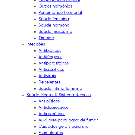
Outros hormônios
Performance hormonal
Saúde feminina
Saúde hormonal
Saúde masculina
Tireoide
Infecções
Antibióticos
Antifúngicos
Antiparasitários
Antissépticos
Antivirais
Repelentes
Saúde íntima feminina
Saúde Mental & Sistema Nervoso
Ansiolíticos
Antidepressivos
Antipsicóticos
Auxiliares para parar de fumar
Cuidados gerais para snc
Estimulantes