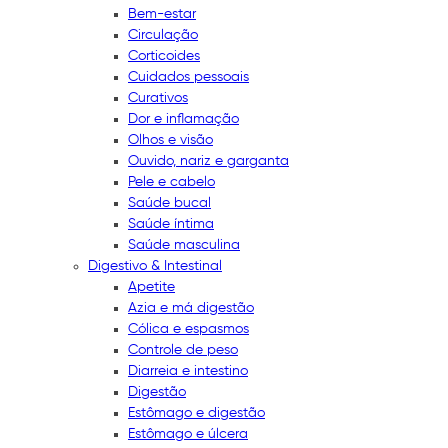
Bem-estar
Circulação
Corticoides
Cuidados pessoais
Curativos
Dor e inflamação
Olhos e visão
Ouvido, nariz e garganta
Pele e cabelo
Saúde bucal
Saúde íntima
Saúde masculina
Digestivo & Intestinal
Apetite
Azia e má digestão
Cólica e espasmos
Controle de peso
Diarreia e intestino
Digestão
Estômago e digestão
Estômago e úlcera