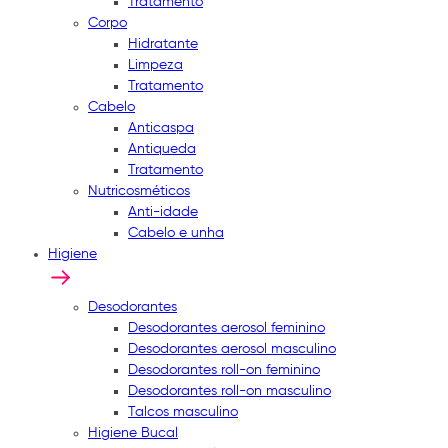
Tratamento
Corpo
Hidratante
Limpeza
Tratamento
Cabelo
Anticaspa
Antiqueda
Tratamento
Nutricosméticos
Anti-idade
Cabelo e unha
Higiene
Desodorantes
Desodorantes aerosol feminino
Desodorantes aerosol masculino
Desodorantes roll-on feminino
Desodorantes roll-on masculino
Talcos masculino
Higiene Bucal