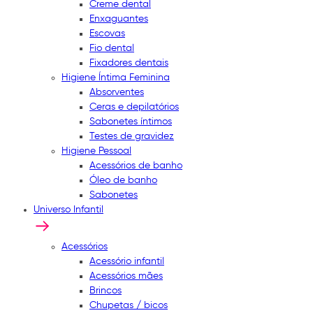
Creme dental
Enxaguantes
Escovas
Fio dental
Fixadores dentais
Higiene Íntima Feminina
Absorventes
Ceras e depilatórios
Sabonetes íntimos
Testes de gravidez
Higiene Pessoal
Acessórios de banho
Óleo de banho
Sabonetes
Universo Infantil
Acessórios
Acessório infantil
Acessórios mães
Brincos
Chupetas / bicos