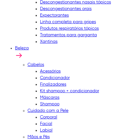
Descongestionantes nasais tópicos
Descongestionantes orais
Expectorantes
Linha completa para gripes
Produtos respiratórios tópicos
Tratamentos para garganta
Xantinas
Beleza
Cabelos
Acessórios
Condicionador
Finalizadores
Kit shampoo + condicionador
Máscaras
Shampoo
Cuidado com a Pele
Corporal
Facial
Labial
Mãos e Pés