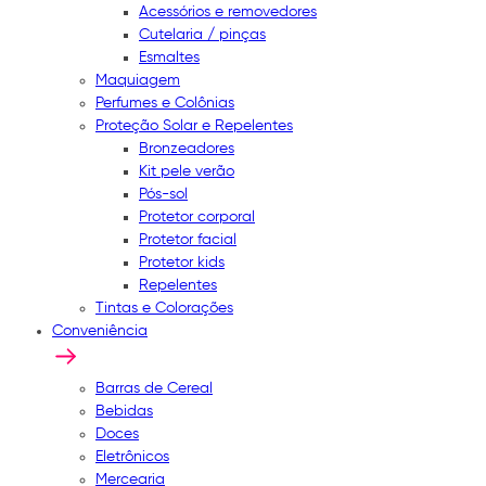
Acessórios e removedores
Cutelaria / pinças
Esmaltes
Maquiagem
Perfumes e Colônias
Proteção Solar e Repelentes
Bronzeadores
Kit pele verão
Pós-sol
Protetor corporal
Protetor facial
Protetor kids
Repelentes
Tintas e Colorações
Conveniência
Barras de Cereal
Bebidas
Doces
Eletrônicos
Mercearia