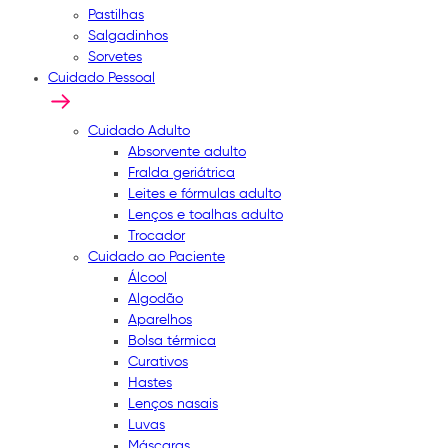
Pastilhas
Salgadinhos
Sorvetes
Cuidado Pessoal
Cuidado Adulto
Absorvente adulto
Fralda geriátrica
Leites e fórmulas adulto
Lenços e toalhas adulto
Trocador
Cuidado ao Paciente
Álcool
Algodão
Aparelhos
Bolsa térmica
Curativos
Hastes
Lenços nasais
Luvas
Máscaras