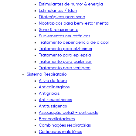
Estimulantes de humor & energia
Estimulantes / tdah
Fitoterápicos para sono
Nootrópicos para bem-estar mental
Sono & relaxamento
Suplementos neurotônicos
Tratamento dependência de álcool
Tratamento para alzheimer
Tratamento para epilepsia
Tratamento para parkinson
Tratamento para vertigem
Sistema Respiratório
Alívio da febre
Anticolinérgicos
Antigripais
Anti-leucotrienos
Antitussígenos
Associação beta2 + corticoide
Broncodilatadores
Combinações respiratórias
Corticoides inalatórios