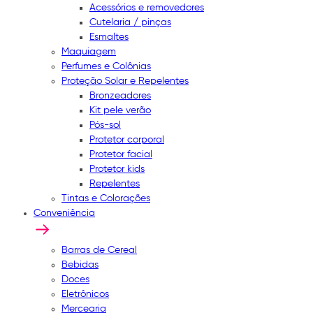
Acessórios e removedores
Cutelaria / pinças
Esmaltes
Maquiagem
Perfumes e Colônias
Proteção Solar e Repelentes
Bronzeadores
Kit pele verão
Pós-sol
Protetor corporal
Protetor facial
Protetor kids
Repelentes
Tintas e Colorações
Conveniência
Barras de Cereal
Bebidas
Doces
Eletrônicos
Mercearia