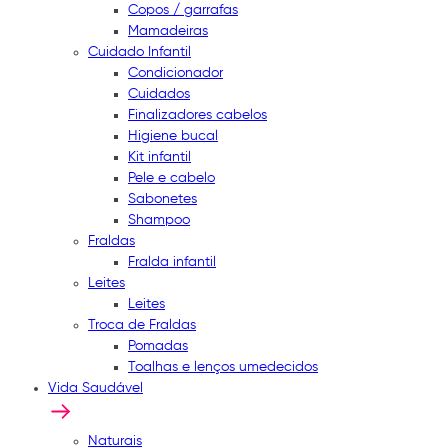
Copos / garrafas
Mamadeiras
Cuidado Infantil
Condicionador
Cuidados
Finalizadores cabelos
Higiene bucal
Kit infantil
Pele e cabelo
Sabonetes
Shampoo
Fraldas
Fralda infantil
Leites
Leites
Troca de Fraldas
Pomadas
Toalhas e lenços umedecidos
Vida Saudável
Naturais