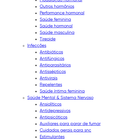
Outros hormônios
Performance hormonal
Saúde feminina
Saúde hormonal
Saúde masculina
Tireoide
Infecções
Antibióticos
Antifúngicos
Antiparasitários
Antissépticos
Antivirais
Repelentes
Saúde íntima feminina
Saúde Mental & Sistema Nervoso
Ansiolíticos
Antidepressivos
Antipsicóticos
Auxiliares para parar de fumar
Cuidados gerais para snc
Estimulantes