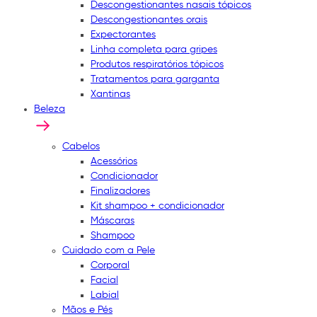
Descongestionantes nasais tópicos
Descongestionantes orais
Expectorantes
Linha completa para gripes
Produtos respiratórios tópicos
Tratamentos para garganta
Xantinas
Beleza
Cabelos
Acessórios
Condicionador
Finalizadores
Kit shampoo + condicionador
Máscaras
Shampoo
Cuidado com a Pele
Corporal
Facial
Labial
Mãos e Pés