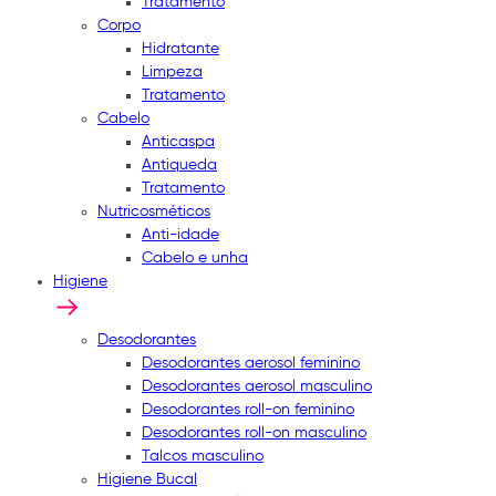
Tratamento
Corpo
Hidratante
Limpeza
Tratamento
Cabelo
Anticaspa
Antiqueda
Tratamento
Nutricosméticos
Anti-idade
Cabelo e unha
Higiene
Desodorantes
Desodorantes aerosol feminino
Desodorantes aerosol masculino
Desodorantes roll-on feminino
Desodorantes roll-on masculino
Talcos masculino
Higiene Bucal