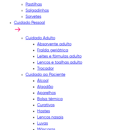
Pastilhas
Salgadinhos
Sorvetes
Cuidado Pessoal
Cuidado Adulto
Absorvente adulto
Fralda geriátrica
Leites e fórmulas adulto
Lenços e toalhas adulto
Trocador
Cuidado ao Paciente
Álcool
Algodão
Aparelhos
Bolsa térmica
Curativos
Hastes
Lenços nasais
Luvas
Máscaras