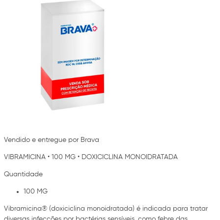
Vendido e entregue por Brava
VIBRAMICINA
•
100 MG
•
DOXICICLINA MONOIDRATADA
Quantidade
100 MG
Vibramicina® (doxiciclina monoidratada) é indicada para tratar
diversas infecções por bactérias sensíveis, como febre das