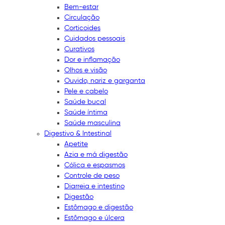
Bem-estar
Circulação
Corticoides
Cuidados pessoais
Curativos
Dor e inflamação
Olhos e visão
Ouvido, nariz e garganta
Pele e cabelo
Saúde bucal
Saúde íntima
Saúde masculina
Digestivo & Intestinal
Apetite
Azia e má digestão
Cólica e espasmos
Controle de peso
Diarreia e intestino
Digestão
Estômago e digestão
Estômago e úlcera