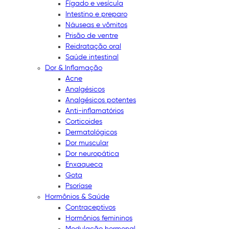
Fígado e vesícula
Intestino e preparo
Náuseas e vômitos
Prisão de ventre
Reidratação oral
Saúde intestinal
Dor & Inflamação
Acne
Analgésicos
Analgésicos potentes
Anti-inflamatórios
Corticoides
Dermatológicos
Dor muscular
Dor neuropática
Enxaqueca
Gota
Psoríase
Hormônios & Saúde
Contraceptivos
Hormônios femininos
Modulação hormonal