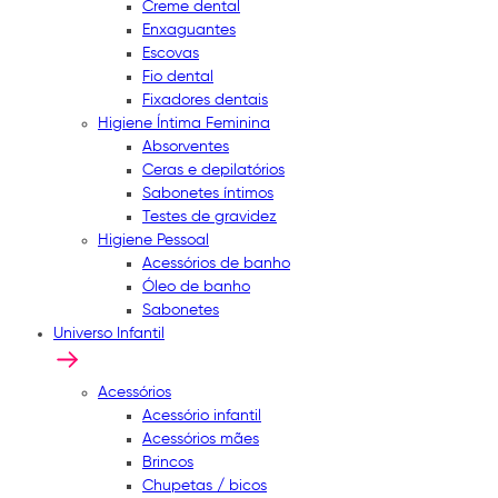
Creme dental
Enxaguantes
Escovas
Fio dental
Fixadores dentais
Higiene Íntima Feminina
Absorventes
Ceras e depilatórios
Sabonetes íntimos
Testes de gravidez
Higiene Pessoal
Acessórios de banho
Óleo de banho
Sabonetes
Universo Infantil
Acessórios
Acessório infantil
Acessórios mães
Brincos
Chupetas / bicos