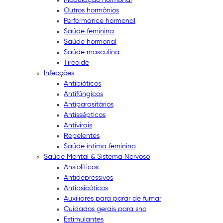
Outros hormônios
Performance hormonal
Saúde feminina
Saúde hormonal
Saúde masculina
Tireoide
Infecções
Antibióticos
Antifúngicos
Antiparasitários
Antissépticos
Antivirais
Repelentes
Saúde íntima feminina
Saúde Mental & Sistema Nervoso
Ansiolíticos
Antidepressivos
Antipsicóticos
Auxiliares para parar de fumar
Cuidados gerais para snc
Estimulantes