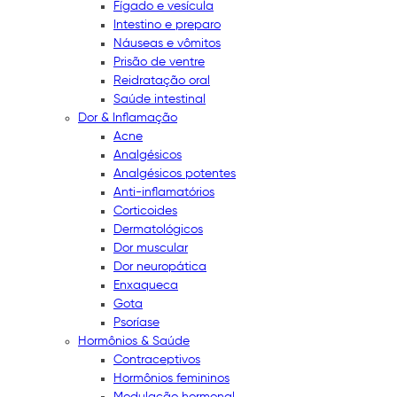
Fígado e vesícula
Intestino e preparo
Náuseas e vômitos
Prisão de ventre
Reidratação oral
Saúde intestinal
Dor & Inflamação
Acne
Analgésicos
Analgésicos potentes
Anti-inflamatórios
Corticoides
Dermatológicos
Dor muscular
Dor neuropática
Enxaqueca
Gota
Psoríase
Hormônios & Saúde
Contraceptivos
Hormônios femininos
Modulação hormonal