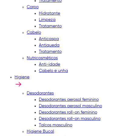
Tratamento
Corpo
Hidratante
Limpeza
Tratamento
Cabelo
Anticaspa
Antiqueda
Tratamento
Nutricosméticos
Anti-idade
Cabelo e unha
Higiene
Desodorantes
Desodorantes aerosol feminino
Desodorantes aerosol masculino
Desodorantes roll-on feminino
Desodorantes roll-on masculino
Talcos masculino
Higiene Bucal