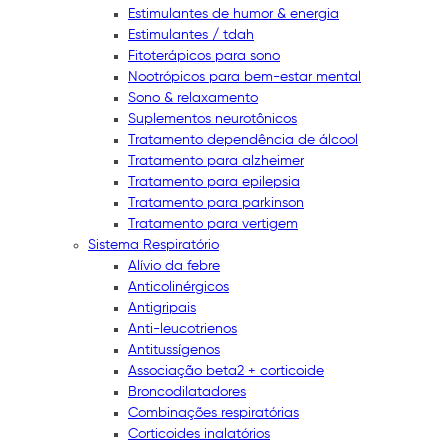
Estimulantes de humor & energia
Estimulantes / tdah
Fitoterápicos para sono
Nootrópicos para bem-estar mental
Sono & relaxamento
Suplementos neurotônicos
Tratamento dependência de álcool
Tratamento para alzheimer
Tratamento para epilepsia
Tratamento para parkinson
Tratamento para vertigem
Sistema Respiratório
Alívio da febre
Anticolinérgicos
Antigripais
Anti-leucotrienos
Antitussígenos
Associação beta2 + corticoide
Broncodilatadores
Combinações respiratórias
Corticoides inalatórios