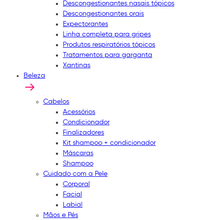
Descongestionantes nasais tópicos
Descongestionantes orais
Expectorantes
Linha completa para gripes
Produtos respiratórios tópicos
Tratamentos para garganta
Xantinas
Beleza
Cabelos
Acessórios
Condicionador
Finalizadores
Kit shampoo + condicionador
Máscaras
Shampoo
Cuidado com a Pele
Corporal
Facial
Labial
Mãos e Pés