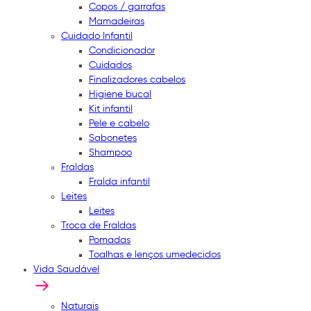
Copos / garrafas
Mamadeiras
Cuidado Infantil
Condicionador
Cuidados
Finalizadores cabelos
Higiene bucal
Kit infantil
Pele e cabelo
Sabonetes
Shampoo
Fraldas
Fralda infantil
Leites
Leites
Troca de Fraldas
Pomadas
Toalhas e lenços umedecidos
Vida Saudável
Naturais