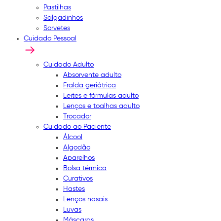
Pastilhas
Salgadinhos
Sorvetes
Cuidado Pessoal
Cuidado Adulto
Absorvente adulto
Fralda geriátrica
Leites e fórmulas adulto
Lenços e toalhas adulto
Trocador
Cuidado ao Paciente
Álcool
Algodão
Aparelhos
Bolsa térmica
Curativos
Hastes
Lenços nasais
Luvas
Máscaras