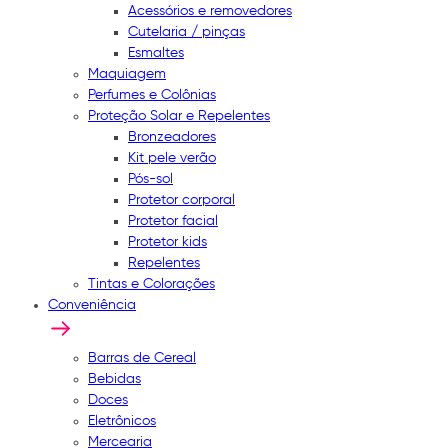
Acessórios e removedores
Cutelaria / pinças
Esmaltes
Maquiagem
Perfumes e Colônias
Proteção Solar e Repelentes
Bronzeadores
Kit pele verão
Pós-sol
Protetor corporal
Protetor facial
Protetor kids
Repelentes
Tintas e Colorações
Conveniência
Barras de Cereal
Bebidas
Doces
Eletrônicos
Mercearia