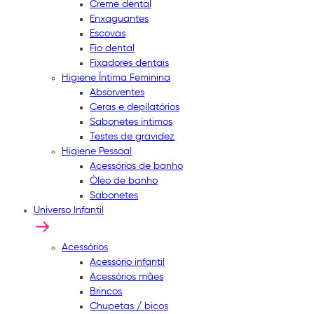
Creme dental
Enxaguantes
Escovas
Fio dental
Fixadores dentais
Higiene Íntima Feminina
Absorventes
Ceras e depilatórios
Sabonetes íntimos
Testes de gravidez
Higiene Pessoal
Acessórios de banho
Óleo de banho
Sabonetes
Universo Infantil
Acessórios
Acessório infantil
Acessórios mães
Brincos
Chupetas / bicos