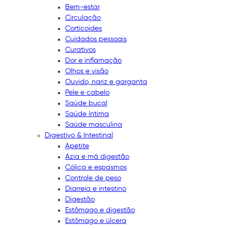
Bem-estar
Circulação
Corticoides
Cuidados pessoais
Curativos
Dor e inflamação
Olhos e visão
Ouvido, nariz e garganta
Pele e cabelo
Saúde bucal
Saúde íntima
Saúde masculina
Digestivo & Intestinal
Apetite
Azia e má digestão
Cólica e espasmos
Controle de peso
Diarreia e intestino
Digestão
Estômago e digestão
Estômago e úlcera