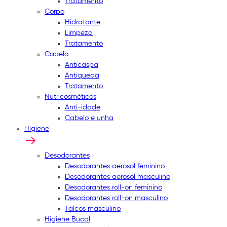
Tratamento
Corpo
Hidratante
Limpeza
Tratamento
Cabelo
Anticaspa
Antiqueda
Tratamento
Nutricosméticos
Anti-idade
Cabelo e unha
Higiene
Desodorantes
Desodorantes aerosol feminino
Desodorantes aerosol masculino
Desodorantes roll-on feminino
Desodorantes roll-on masculino
Talcos masculino
Higiene Bucal