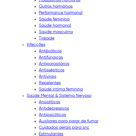
Outros hormônios
Performance hormonal
Saúde feminina
Saúde hormonal
Saúde masculina
Tireoide
Infecções
Antibióticos
Antifúngicos
Antiparasitários
Antissépticos
Antivirais
Repelentes
Saúde íntima feminina
Saúde Mental & Sistema Nervoso
Ansiolíticos
Antidepressivos
Antipsicóticos
Auxiliares para parar de fumar
Cuidados gerais para snc
Estimulantes