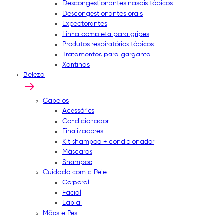
Descongestionantes nasais tópicos
Descongestionantes orais
Expectorantes
Linha completa para gripes
Produtos respiratórios tópicos
Tratamentos para garganta
Xantinas
Beleza
Cabelos
Acessórios
Condicionador
Finalizadores
Kit shampoo + condicionador
Máscaras
Shampoo
Cuidado com a Pele
Corporal
Facial
Labial
Mãos e Pés