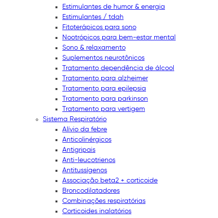
Estimulantes de humor & energia
Estimulantes / tdah
Fitoterápicos para sono
Nootrópicos para bem-estar mental
Sono & relaxamento
Suplementos neurotônicos
Tratamento dependência de álcool
Tratamento para alzheimer
Tratamento para epilepsia
Tratamento para parkinson
Tratamento para vertigem
Sistema Respiratório
Alívio da febre
Anticolinérgicos
Antigripais
Anti-leucotrienos
Antitussígenos
Associação beta2 + corticoide
Broncodilatadores
Combinações respiratórias
Corticoides inalatórios