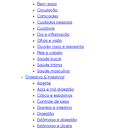
Bem-estar
Circulação
Corticoides
Cuidados pessoais
Curativos
Dor e inflamação
Olhos e visão
Ouvido, nariz e garganta
Pele e cabelo
Saúde bucal
Saúde íntima
Saúde masculina
Digestivo & Intestinal
Apetite
Azia e má digestão
Cólica e espasmos
Controle de peso
Diarreia e intestino
Digestão
Estômago e digestão
Estômago e úlcera