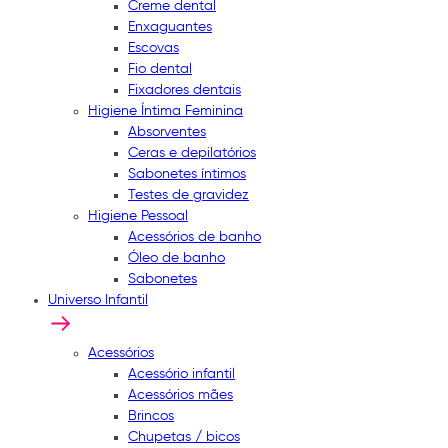
Creme dental
Enxaguantes
Escovas
Fio dental
Fixadores dentais
Higiene Íntima Feminina
Absorventes
Ceras e depilatórios
Sabonetes íntimos
Testes de gravidez
Higiene Pessoal
Acessórios de banho
Óleo de banho
Sabonetes
Universo Infantil
Acessórios
Acessório infantil
Acessórios mães
Brincos
Chupetas / bicos