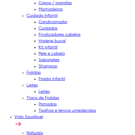
Copos / garrafas
Mamadeiras
Cuidado Infantil
Condicionador
Cuidados
Finalizadores cabelos
Higiene bucal
Kit infantil
Pele e cabelo
Sabonetes
Shampoo
Fraldas
Fralda infantil
Leites
Leites
Troca de Fraldas
Pomadas
Toalhas e lenços umedecidos
Vida Saudável
Naturais