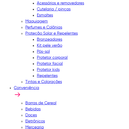
Acessórios e removedores
Cutelaria / pinças
Esmaltes
Maquiagem
Perfumes e Colônias
Proteção Solar e Repelentes
Bronzeadores
Kit pele verão
Pós-sol
Protetor corporal
Protetor facial
Protetor kids
Repelentes
Tintas e Colorações
Conveniência
Barras de Cereal
Bebidas
Doces
Eletrônicos
Mercearia