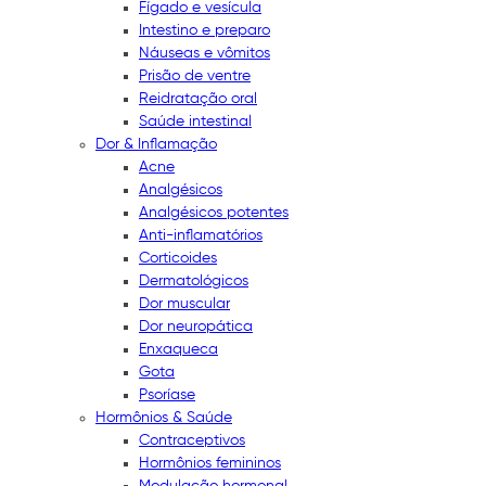
Fígado e vesícula
Intestino e preparo
Náuseas e vômitos
Prisão de ventre
Reidratação oral
Saúde intestinal
Dor & Inflamação
Acne
Analgésicos
Analgésicos potentes
Anti-inflamatórios
Corticoides
Dermatológicos
Dor muscular
Dor neuropática
Enxaqueca
Gota
Psoríase
Hormônios & Saúde
Contraceptivos
Hormônios femininos
Modulação hormonal