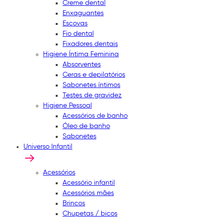
Creme dental
Enxaguantes
Escovas
Fio dental
Fixadores dentais
Higiene Íntima Feminina
Absorventes
Ceras e depilatórios
Sabonetes íntimos
Testes de gravidez
Higiene Pessoal
Acessórios de banho
Óleo de banho
Sabonetes
Universo Infantil
Acessórios
Acessório infantil
Acessórios mães
Brincos
Chupetas / bicos