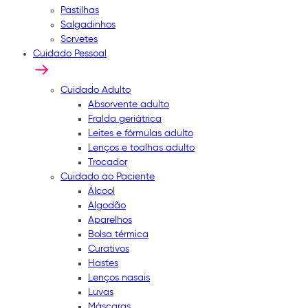
Pastilhas
Salgadinhos
Sorvetes
Cuidado Pessoal
Cuidado Adulto
Absorvente adulto
Fralda geriátrica
Leites e fórmulas adulto
Lenços e toalhas adulto
Trocador
Cuidado ao Paciente
Álcool
Algodão
Aparelhos
Bolsa térmica
Curativos
Hastes
Lenços nasais
Luvas
Máscaras