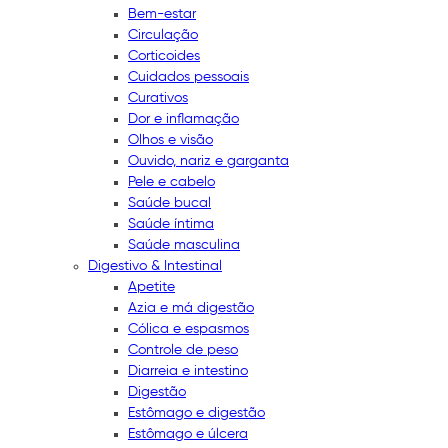
Bem-estar
Circulação
Corticoides
Cuidados pessoais
Curativos
Dor e inflamação
Olhos e visão
Ouvido, nariz e garganta
Pele e cabelo
Saúde bucal
Saúde íntima
Saúde masculina
Digestivo & Intestinal
Apetite
Azia e má digestão
Cólica e espasmos
Controle de peso
Diarreia e intestino
Digestão
Estômago e digestão
Estômago e úlcera