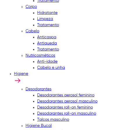
Tratamento
Corpo
Hidratante
Limpeza
Tratamento
Cabelo
Anticaspa
Antiqueda
Tratamento
Nutricosméticos
Anti-idade
Cabelo e unha
Higiene
Desodorantes
Desodorantes aerosol feminino
Desodorantes aerosol masculino
Desodorantes roll-on feminino
Desodorantes roll-on masculino
Talcos masculino
Higiene Bucal