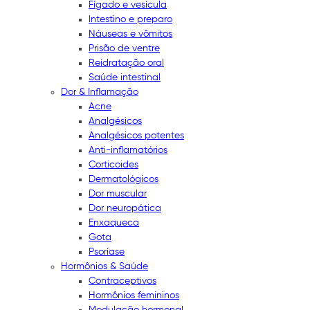
Fígado e vesícula
Intestino e preparo
Náuseas e vômitos
Prisão de ventre
Reidratação oral
Saúde intestinal
Dor & Inflamação
Acne
Analgésicos
Analgésicos potentes
Anti-inflamatórios
Corticoides
Dermatológicos
Dor muscular
Dor neuropática
Enxaqueca
Gota
Psoríase
Hormônios & Saúde
Contraceptivos
Hormônios femininos
Modulação hormonal