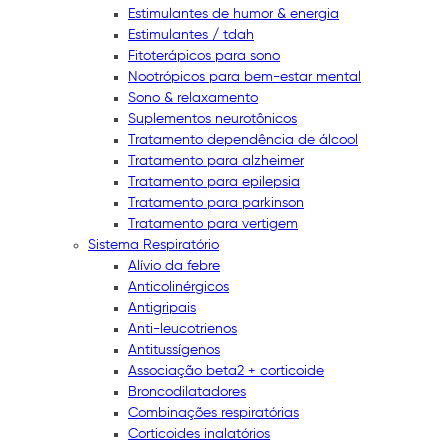
Estimulantes de humor & energia
Estimulantes / tdah
Fitoterápicos para sono
Nootrópicos para bem-estar mental
Sono & relaxamento
Suplementos neurotônicos
Tratamento dependência de álcool
Tratamento para alzheimer
Tratamento para epilepsia
Tratamento para parkinson
Tratamento para vertigem
Sistema Respiratório
Alívio da febre
Anticolinérgicos
Antigripais
Anti-leucotrienos
Antitussígenos
Associação beta2 + corticoide
Broncodilatadores
Combinações respiratórias
Corticoides inalatórios