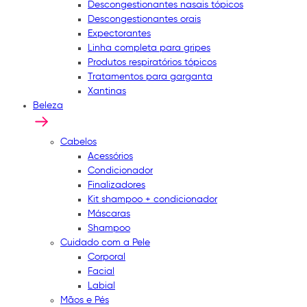
Descongestionantes nasais tópicos
Descongestionantes orais
Expectorantes
Linha completa para gripes
Produtos respiratórios tópicos
Tratamentos para garganta
Xantinas
Beleza
Cabelos
Acessórios
Condicionador
Finalizadores
Kit shampoo + condicionador
Máscaras
Shampoo
Cuidado com a Pele
Corporal
Facial
Labial
Mãos e Pés