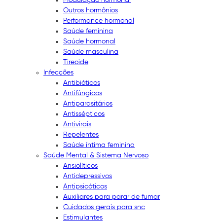
Outros hormônios
Performance hormonal
Saúde feminina
Saúde hormonal
Saúde masculina
Tireoide
Infecções
Antibióticos
Antifúngicos
Antiparasitários
Antissépticos
Antivirais
Repelentes
Saúde íntima feminina
Saúde Mental & Sistema Nervoso
Ansiolíticos
Antidepressivos
Antipsicóticos
Auxiliares para parar de fumar
Cuidados gerais para snc
Estimulantes