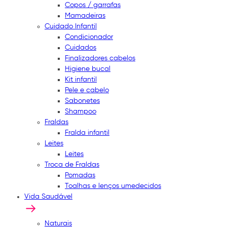
Copos / garrafas
Mamadeiras
Cuidado Infantil
Condicionador
Cuidados
Finalizadores cabelos
Higiene bucal
Kit infantil
Pele e cabelo
Sabonetes
Shampoo
Fraldas
Fralda infantil
Leites
Leites
Troca de Fraldas
Pomadas
Toalhas e lenços umedecidos
Vida Saudável
Naturais