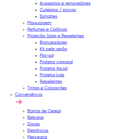
Acessórios e removedores
Cutelaria / pinças
Esmaltes
Maquiagem
Perfumes e Colônias
Proteção Solar e Repelentes
Bronzeadores
Kit pele verão
Pós-sol
Protetor corporal
Protetor facial
Protetor kids
Repelentes
Tintas e Colorações
Conveniência
Barras de Cereal
Bebidas
Doces
Eletrônicos
Mercearia