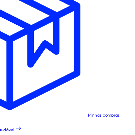
Minhas compras
audável